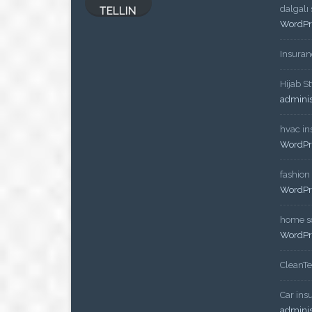
dalgalı
TELLIN
WordPr
Insuran
Hijab St
admini
hvac ins
WordPr
fashion
WordPr
home so
WordPr
CleanT
Car ins
admini