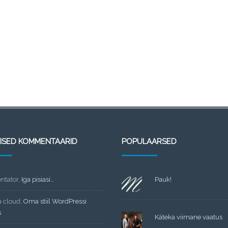
TISED KOMMENTAARID
POPULAARSED
tator
,
Iga pisiasi…
Pauk!
a cloud
,
Oma stiil WordPressi
s
Käteka viimane vaatus