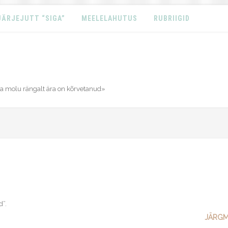
JÄRJEJUTT “SIGA”
MEELELAHUTUS
RUBRIIGID
ma molu rängalt ära on kõrvetanud»
d”
.
JÄRGM