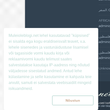
السفر
,
AFRICA
admini
Muleioleblogi.net lehel kasutatavad "küpsised"
لسطين
ei sisalda ega kogu eraldiseisvalt teavet, v.a.
admini
lehele sisenedes ja vastunäidustuse lisamisel
لسطين
või tagasiside vormi kaudu kirja või
admini
reklaamivormi kaudu telimust saates
salvestatakse kasutaja IP-aadress ning nõutud
Unkno
väljadesse sisestatud andmed. Antud lehe
külastamine ja selle kasutamine ei kahjusta teie
arvutit, samuti ei salvestata veebisaidilt mingeid
isikuandmeid.
Nõustun
Copyright © Mul ei ole blogi 2009-2026. Kõik õigused kai
Tagasiside
|
Reklaam
|
Kasutustingimused
|
Mul ei ole bl
Agama theme by
Theme Vision