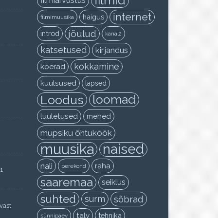
filmid
filmiarvustus
internet
haigus
filmimuusika
jõulud
introd
kanal2
katsetused
kirjandus
kokkamine
koerad
kuulsused
lapsed
Loodus
loomad
luuletused
mehed
mupsiku õhtuköök
muusika
naised
nali
raha
perekond
11
saaremaa
seiklus
suhted
surm
sõbrad
vast
talv
tehnika
sünnipäev