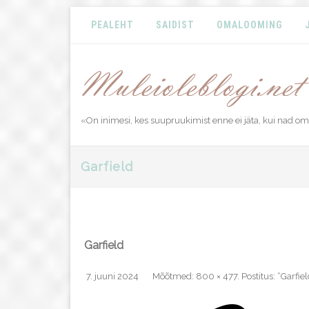
PEALEHT
SAIDIST
OMALOOMING
«On inimesi, kes suupruukimist enne ei jäta, kui nad o
Garfield
Garfield
7. juuni 2024
Mõõtmed:
800 × 477
. Postitus:
“Garfiel