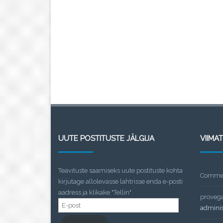
UUTE POSTITUSTE JÄLGIJA
VIIMA
Teavituste saamiseks uute postituste kohta
Commen
kirjutage allolevasse lahtrisse enda e-posti
aadress ja klikake "Tellin"
proveg
E-
admini
post