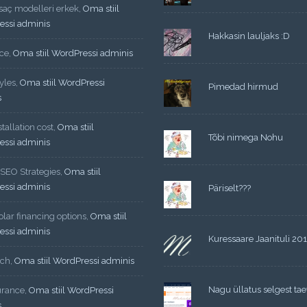
 saç modelleri erkek
,
Oma stiil
essi adminis
Hakkasin lauljaks :D
ce
,
Oma stiil WordPressi adminis
yles
,
Oma stiil WordPressi
Pimedad hirmud
s
tallation cost
,
Oma stiil
Tõbi nimega Nohu
essi adminis
 SEO Strategies
,
Oma stiil
essi adminis
Päriselt???
lar financing options
,
Oma stiil
essi adminis
Kuressaare Jaanituli 20
ech
,
Oma stiil WordPressi adminis
Nagu üllatus selgest tae
urance
,
Oma stiil WordPressi
s