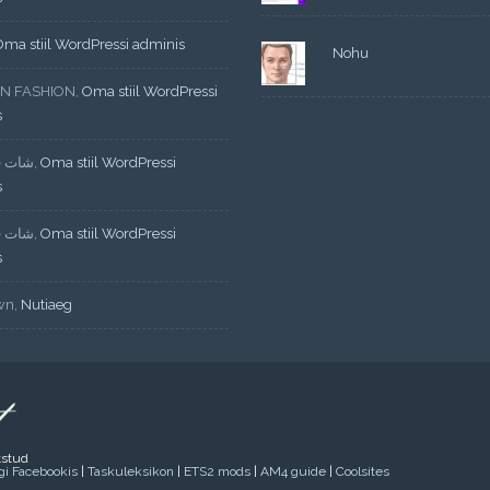
Oma stiil WordPressi adminis
Nohu
N FASHION
,
Oma stiil WordPressi
s
شات ف
,
Oma stiil WordPressi
s
شات ف
,
Oma stiil WordPressi
s
wn
,
Nutiaeg
tstud
ogi Facebookis
|
Taskuleksikon
|
ETS2 mods
|
AM4 guide
|
Coolsites