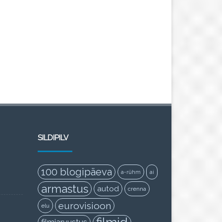
SILDIPILV
100 blogipäeva
a-rühm
ai
armastus
autod
crenna
eurovisioon
elu