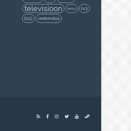
televisioon
tv3
tervis
töö
veebindus