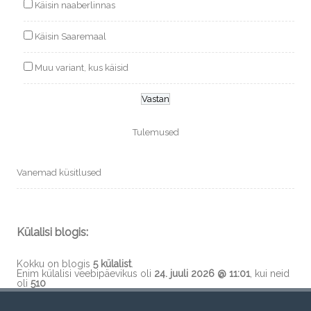
Käisin naaberlinnas
Käisin Saaremaal
Muu variant, kus käisid
Tulemused
Vanemad küsitlused
Külalisi blogis:
Kokku on blogis
5 külalist
.
Enim külalisi veebipäevikus oli
24. juuli 2026 @ 11:01
, kui neid
oli
510