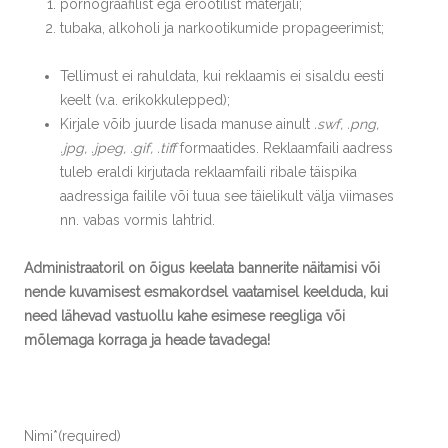
pornograafilist ega erootilist materjali;
tubaka, alkoholi ja narkootikumide propageerimist;
Tellimust ei rahuldata, kui reklaamis ei sisaldu eesti
keelt (v.a. erikokkulepped);
Kirjale võib juurde lisada manuse ainult
.swf, .png,
.jpg, .jpeg, .gif, .tiff
formaatides. Reklaamfaili aadress
tuleb eraldi kirjutada reklaamfaili ribale täispika
aadressiga failile või tuua see täielikult välja viimases
nn. vabas vormis lahtrid.
Administraatoril on õigus keelata bannerite näitamisi või
nende kuvamisest esmakordsel vaatamisel keelduda, kui
need lähevad vastuollu kahe esimese reegliga või
mõlemaga korraga ja heade tavadega!
Nimi*
(required)