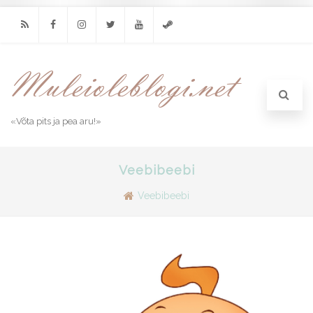
RSS
Facebook
Instagram
Twitter
Youtube
Steam
«Võta pits ja pea aru!»
Veebibeebi
Veebibeebi