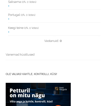
Saksama
(0%, 0 Votes)
Portugal
(0%, 0 Votes)
Keegi teine
(0%, 0 Votes)
Vastanuid:
0
Vanemad küsitlused
OLE VALVAS! KAHTLE, KONTROLLI, KÜSI!