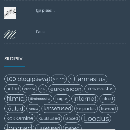
Iga pisiasi...
Pauk!
SILDIPILV
armastus
100 blogipäeva
a-rühm
ai
eurovisioon
filmiarvustus
autod
crenna
elu
filmid
internet
haigus
introd
filmimuusika
jõulud
katsetused
kirjandus
koerad
kanal2
Loodus
kokkamine
kuulsused
lapsed
loomad
luuletused
mehed