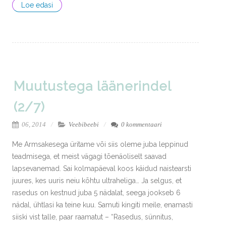
Loe edasi
Muutustega läänerindel
(2/7)
06, 2014
Veebibeebi
0 kommentaari
Me Armsakesega üritame või siis oleme juba leppinud
teadmisega, et meist vägagi tõenäoliselt saavad
lapsevanemad. Sai kolmapäeval koos käidud naistearsti
juures, kes uuris neiu kõhtu ultraheliga… Ja selgus, et
rasedus on kestnud juba 5 nädalat, seega jookseb 6
nädal, ühtlasi ka teine kuu. Samuti kingiti meile, enamasti
siiski vist talle, paar raamatut – “Rasedus, sünnitus,