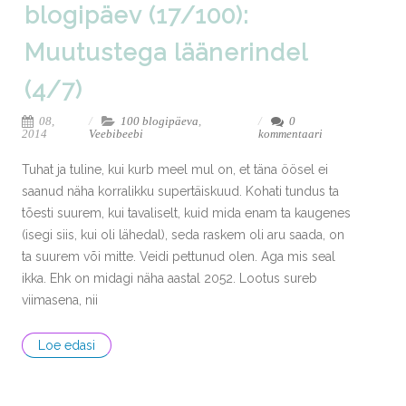
blogipäev (17/100):
Muutustega läänerindel
(4/7)
08,
100 blogipäeva
,
0
2014
Veebibeebi
kommentaari
Tuhat ja tuline, kui kurb meel mul on, et täna öösel ei
saanud näha korralikku supertäiskuud. Kohati tundus ta
tõesti suurem, kui tavaliselt, kuid mida enam ta kaugenes
(isegi siis, kui oli lähedal), seda raskem oli aru saada, on
ta suurem või mitte. Veidi pettunud olen. Aga mis seal
ikka. Ehk on midagi näha aastal 2052. Lootus sureb
viimasena, nii
Loe edasi