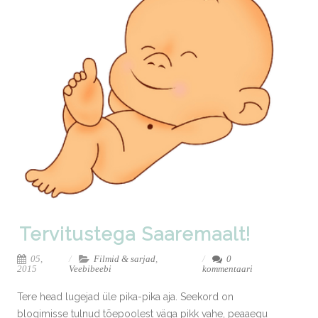
Tervitustega Saaremaalt!
05,
Filmid & sarjad
,
0
2015
Veebibeebi
kommentaari
Tere head lugejad üle pika-pika aja. Seekord on
blogimisse tulnud tõepoolest väga pikk vahe, peaaegu