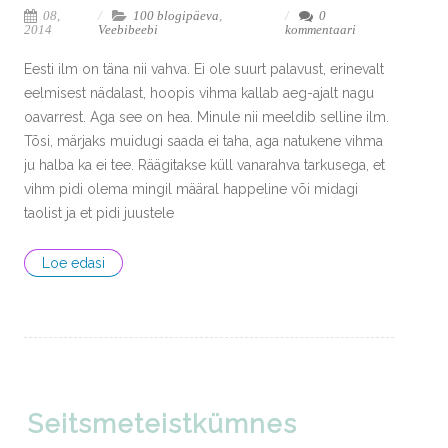
08,
100 blogipäeva
,
0
2014
Veebibeebi
kommentaari
Eesti ilm on täna nii vahva. Ei ole suurt palavust, erinevalt
eelmisest nädalast, hoopis vihma kallab aeg-ajalt nagu
oavarrest. Aga see on hea. Minule nii meeldib selline ilm.
Tõsi, märjaks muidugi saada ei taha, aga natukene vihma
ju halba ka ei tee. Räägitakse küll vanarahva tarkusega, et
vihm pidi olema mingil määral happeline või midagi
taolist ja et pidi juustele
Loe edasi
Seitsmeteistkümnes