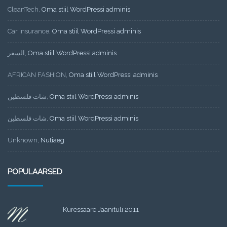
CleanTech
,
Oma stiil WordPressi adminis
Car insurance
,
Oma stiil WordPressi adminis
السفر
,
Oma stiil WordPressi adminis
AFRICAN FASHION
,
Oma stiil WordPressi adminis
شات فلسطين
,
Oma stiil WordPressi adminis
شات فلسطين
,
Oma stiil WordPressi adminis
Unknown
,
Nutiaeg
POPULAARSED
Kuressaare Jaanituli 2011