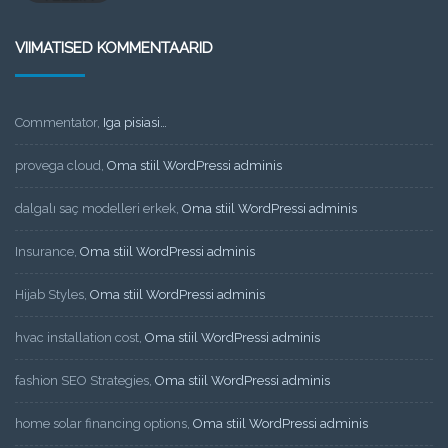
VIIMATISED KOMMENTAARID
Commentator
,
Iga pisiasi…
provega cloud
,
Oma stiil WordPressi adminis
dalgalı saç modelleri erkek
,
Oma stiil WordPressi adminis
Insurance
,
Oma stiil WordPressi adminis
Hijab Styles
,
Oma stiil WordPressi adminis
hvac installation cost
,
Oma stiil WordPressi adminis
fashion SEO Strategies
,
Oma stiil WordPressi adminis
home solar financing options
,
Oma stiil WordPressi adminis