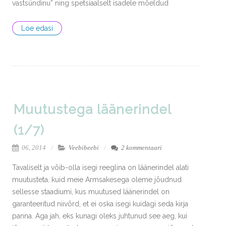
vastsündinu” ning spetsiaalselt isadele mõeldud
Loe edasi
Muutustega läänerindel
(1/7)
06, 2014
Veebibeebi
2 kommentaari
Tavaliselt ja võib-olla isegi reeglina on läänerindel alati
muutusteta, kuid meie Armsakesega oleme jõudnud
sellesse staadiumi, kus muutused läänerindel on
garanteeritud niivõrd, et ei oska isegi kuidagi seda kirja
panna. Aga jah, eks kunagi oleks juhtunud see aeg, kui