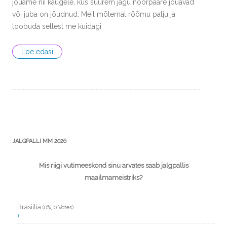
jõuame nii kaugele, kus suurem jagu noorpaare jõuavad
või juba on jõudnud. Meil mõlemal rõõmu palju ja
loobuda sellest me kuidagi
Loe edasi
JALGPALLI MM 2026
Mis riigi vutimeeskond sinu arvates saab jalgpallis
maailmameistriks?
Brasiilia
(0%, 0 Votes)