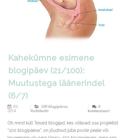
Kahekümne esimene
blogipäev (21/100):
Muutustega läänerindel
(6/7)
09,
100 blogipäeva
,
0
2014
Veebibeebi
kommentaari
Oh mind küll Teised blogijad, kes võtavad osa projektist
“100 blogipäeva”, on jõudnud juba poole peale või
kaugemale või isegi lõppu, 100 blogipäevani, mina aga