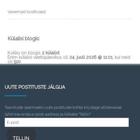
Vanemad küsitlused
Külalisi blogis:
Kokku on blogis
2 külalist
.
Enim külalisi veebipäevikus oli
24. juuli 2026 @ 11:01
, kui neid
oli
510
UUTE POSTITUSTE JÄLGIJA
Teavituste saamiseks uute postituste kohta kirjutage allolevasse
lahtrisse enda e-posti aadress ja klikake "Tellin"
E-
post
TELLIN