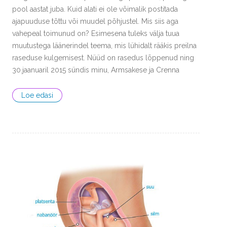
pool aastat juba. Kuid alati ei ole võimalik postitada
ajapuuduse tõttu või muudel põhjustel. Mis siis aga
vahepeal toimunud on? Esimesena tuleks välja tuua
muutustega läänerindel teema, mis lühidalt rääkis preilna
raseduse kulgemisest. Nüüd on rasedus lõppenud ning
30.jaanuaril 2015 sündis minu, Armsakese ja Crenna
Loe edasi