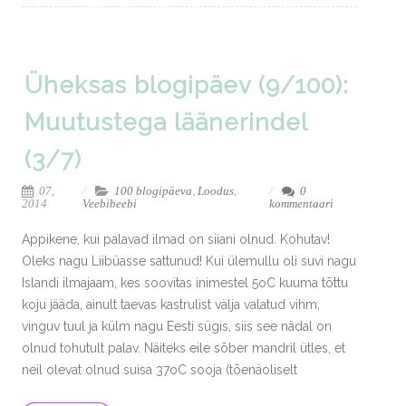
Üheksas blogipäev (9/100):
Muutustega läänerindel
(3/7)
07,
100 blogipäeva
,
Loodus
,
0
2014
Veebibeebi
kommentaari
Appikene, kui palavad ilmad on siiani olnud. Kohutav!
Oleks nagu Liibüasse sattunud! Kui ülemullu oli suvi nagu
Islandi ilmajaam, kes soovitas inimestel 5oC kuuma tõttu
koju jääda, ainult taevas kastrulist välja valatud vihm,
vinguv tuul ja külm nagu Eesti sügis, siis see nädal on
olnud tohutult palav. Näiteks eile sõber mandril ütles, et
neil olevat olnud suisa 37oC sooja (tõenäoliselt