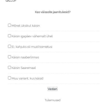
GALLUP
Kas väisasite jaanitulesid?
Mõnel üksikul käisin
Käisin igapäev vähemalt ühel
Ei, kahjuks oli muid toimetusi
Käisin naaberlinnas
Käisin Saaremaal
Muu variant, kus käisid
Tulemused