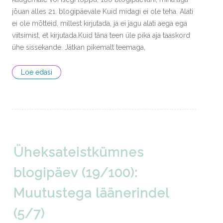
jõuan alles 21. blogipäevale Kuid midagi ei ole teha. Alati
ei ole mõtteid, millest kirjutada, ja ei jagu alati aega ega
viitsimist, et kirjutada.Kuid täna teen üle pika aja taaskord
ühe sissekande. Jätkan pikemalt teemaga,
Loe edasi
Üheksateistkümnes
blogipäev (19/100):
Muutustega läänerindel
(5/7)