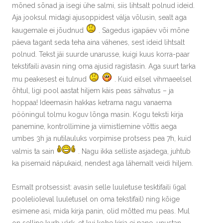
mõned sõnad ja isegi ühe salmi, siis lihtsalt polnud ideid.
Aja jooksul midagi ajusoppidest välja võlusin, sealt aga
kaugemale ei jõudnud
. Sagedus igapäev või mõne
päeva tagant seda teha aina vähenes, sest ideid lihtsalt
polnud. Tekst jäi suurde unarusse, kuigi kuus korra-paar
tekstifaili avasin ning oma ajusid ragistasin. Aga suurt tarka
mu peakesest ei tulnud
. Kuid eilsel vihmaeelsel
õhtul, ligi pool aastat hiljem käis peas sähvatus – ja
hoppaa! Ideemasin hakkas ketrama nagu vanaema
pööningul tolmu koguv lõnga masin. Kogu teksti kirja
panemine, kontrollimine ja viimistlemine võttis aega
umbes 3h ja nutilauluks vorpimise protsess pea 7h, kuid
valmis ta sain
. Nagu ikka selliste asjadega, juhtub
ka pisemaid näpukaid, nendest aga lähemalt veidi hiljem.
Esmalt protsessist: avasin selle luuletuse tesktifaili (igal
poolelioleval luuletusel on oma tekstifail) ning kõige
esimene asi, mida kirja panin, olid mõtted mu peas. Mul
on selline kurb värk, et kui kohe kirja ei pane, unustan