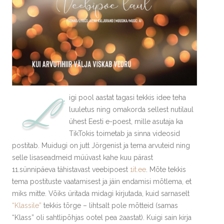
L
igi pool aastat tagasi tekkis idee teha
luuletus ning omakorda sellest nutilaul
ühest Eesti e-poest, mille asutaja ka
TikTokis toimetab ja sinna videosid
postitab. Muidugi on jutt Jörgenist ja tema arvuteid ning
selle lisaseadmeid müüvast kahe kuu pärast
11.sünnipäeva tähistavast veebipoest
1it.ee
. Mõte tekkis
tema postituste vaatamisest ja jäin endamisi mõtlema, et
miks mitte. Võiks üritada midagi kirjutada, kuid sarnaselt
“Klassile”
tekkis tõrge – lihtsalt pole mõtteid (samas
“Klass” oli sahtlipõhjas ootel pea 2aastat). Kuigi sain kirja