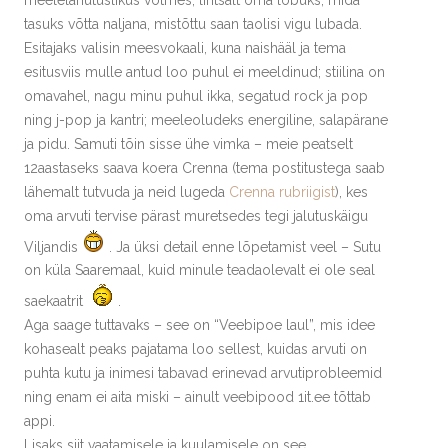
tasuks võtta naljana, mistõttu saan taolisi vigu lubada.
Esitajaks valisin meesvokaali, kuna naishääl ja tema
esitusviis mulle antud loo puhul ei meeldinud; stiilina on
omavahel, nagu minu puhul ikka, segatud rock ja pop
ning j-pop ja kantri; meeleoludeks energiline, salapärane
ja pidu. Samuti tõin sisse ühe vimka – meie peatselt
12aastaseks saava koera Crenna (tema postitustega saab
lähemalt tutvuda ja neid lugeda
Crenna rubriigist
), kes
oma arvuti tervise pärast muretsedes tegi jalutuskäigu
Viljandis
. Ja üksi detail enne lõpetamist veel – Sutu
on küla Saaremaal, kuid minule teadaolevalt ei ole seal
saekaatrit
.
Aga saage tuttavaks – see on “Veebipoe laul”, mis idee
kohasealt peaks pajatama loo sellest, kuidas arvuti on
puhta kutu ja inimesi tabavad erinevad arvutiprobleemid
ning enam ei aita miski – ainult veebipood 1it.ee tõttab
appi.
Lisaks siit vaatamisele ja kuulamisele on see