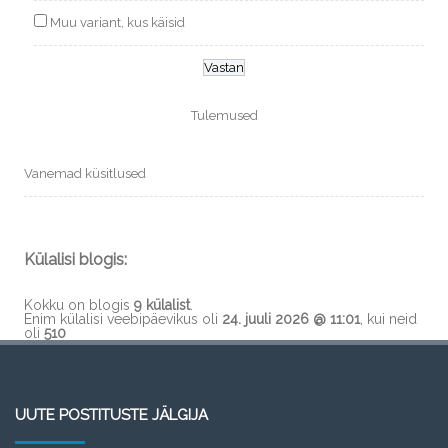
Muu variant, kus käisid
Tulemused
Vanemad küsitlused
Külalisi blogis:
Kokku on blogis
9 külalist
.
Enim külalisi veebipäevikus oli
24. juuli 2026 @ 11:01
, kui neid
oli
510
UUTE POSTITUSTE JÄLGIJA