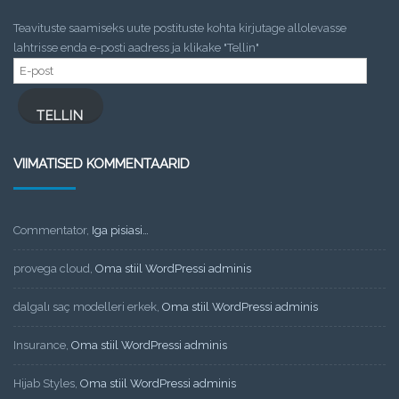
Teavituste saamiseks uute postituste kohta kirjutage allolevasse
lahtrisse enda e-posti aadress ja klikake "Tellin"
E-
post
TELLIN
VIIMATISED KOMMENTAARID
Commentator
,
Iga pisiasi…
provega cloud
,
Oma stiil WordPressi adminis
dalgalı saç modelleri erkek
,
Oma stiil WordPressi adminis
Insurance
,
Oma stiil WordPressi adminis
Hijab Styles
,
Oma stiil WordPressi adminis