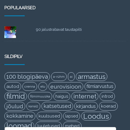
POPULAARSED
90 jalustrabavat taustapilti
SILDIPILV
armastus
100 blogipäeva
a-rühm
ai
eurovisioon
filmiarvustus
autod
crenna
elu
filmid
internet
haigus
introd
filmimuusika
jõulud
katsetused
kirjandus
koerad
kanal2
Loodus
kokkamine
kuulsused
lapsed
loomad
luuletused
mehed