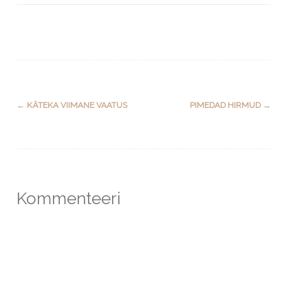
Post
←
KÄTEKA VIIMANE VAATUS
PIMEDAD HIRMUD
→
navigation
Kommenteeri