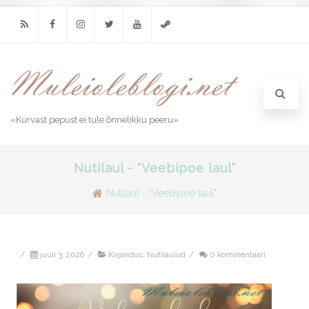
RSS
Facebook
Instagram
Twitter
Youtube
Steam
«Kurvast pepust ei tule õnnelikku peeru»
Nutilaul - "Veebipoe laul"
Nutilaul - "Veebipoe laul"
/
juuli 3, 2026
/
Kirjandus
,
Nutilaulud
/
0 kommentaari