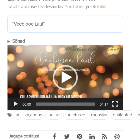
traditsiooniliselt kättesaadav
YouTubes
ja
TikTokis
.
“Veebipoe Laul”
Sõnad
Videoesitaja
00:00
04:17
ai
kirjandus
laulud
luuletused
muusika
nutilaulud
t
Jagage postitust