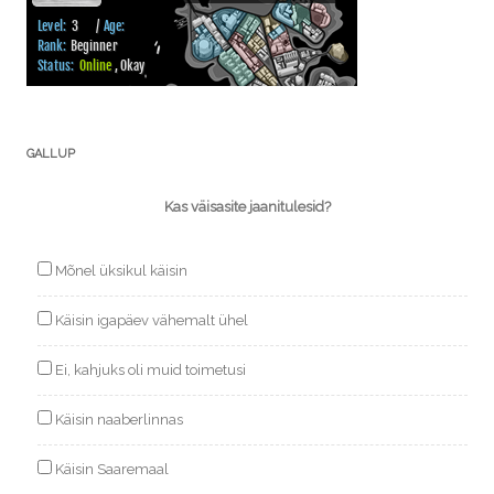
GALLUP
Kas väisasite jaanitulesid?
Mõnel üksikul käisin
Käisin igapäev vähemalt ühel
Ei, kahjuks oli muid toimetusi
Käisin naaberlinnas
Käisin Saaremaal