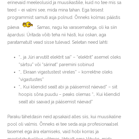
erinevaid meeleolusid ja muusikastiile, kuid no tee mis sa
teed – ei valmi see, mida mina tahan. Ega teisest
programmist samuti asja polnud. Õnneks kolmas päästis
päeva
. Samas, nagu ka varasematega, oli ka siin
äpardusi. Üritada võib teha nii hästi, kui oskan, aga
paratamatult vead sisse tulevad. Seletan need lahti:
“… ja Jüri arvutilt elektrit sai” – “elektrit” asemel oleks
“särtsu” või “särinat” paremini sobinud
“… Ekraan vigastustest vireles” – korrektne oleks
“vigastustes”
“… Kui kliendid sealt abi ja pääsemist näevad” – siit
hoopis sõna puudu – peaks olemas “… Kui kliendid
sealt abi saavad ja pääsemist näevad”
Paraku täheldasin neid apsakaid alles siis, kui muusikaline
pool oli valmis. Õnneks ei tee seda asja profesionaalsel
tasemel ega ära elamiseks, vaid hobi korras ja
meelelahutuslikus võtmes, lihtsalt oma lõbuks, mida