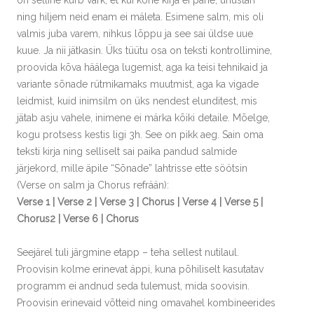
ning hiljem neid enam ei mäleta. Esimene salm, mis oli
valmis juba varem, nihkus lõppu ja see sai üldse uue
kuue. Ja nii jätkasin. Üks tüütu osa on teksti kontrollimine,
proovida kõva häälega lugemist, aga ka teisi tehnikaid ja
variante sõnade rütmikamaks muutmist, aga ka vigade
leidmist, kuid inimsilm on üks nendest elunditest, mis
jätab asju vahele, inimene ei märka kõiki detaile. Mõelge,
kogu protsess kestis ligi 3h. See on pikk aeg. Sain oma
teksti kirja ning selliselt sai paika pandud salmide
järjekord, mille äpile “Sõnade” lahtrisse ette söötsin
(Verse on salm ja Chorus refrään):
Verse 1 | Verse 2 | Verse 3 | Chorus | Verse 4 | Verse 5 |
Chorus2 | Verse 6 | Chorus
Seejärel tuli järgmine etapp – teha sellest nutilaul.
Proovisin kolme erinevat äppi, kuna põhiliselt kasutatav
programm ei andnud seda tulemust, mida soovisin.
Proovisin erinevaid võtteid ning omavahel kombineerides