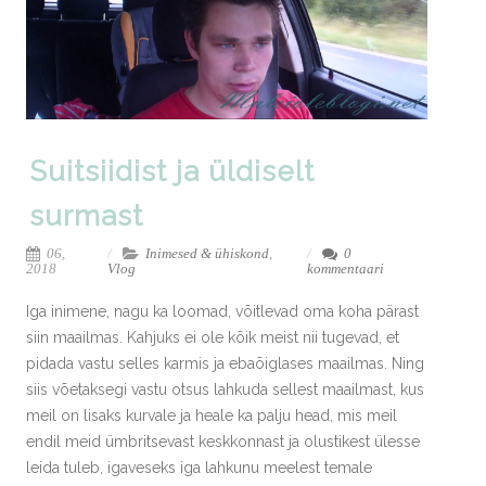
Suitsiidist ja üldiselt
surmast
06,
Inimesed & ühiskond
,
0
2018
Vlog
kommentaari
Iga inimene, nagu ka loomad, võitlevad oma koha pärast
siin maailmas. Kahjuks ei ole kõik meist nii tugevad, et
pidada vastu selles karmis ja ebaõiglases maailmas. Ning
siis võetaksegi vastu otsus lahkuda sellest maailmast, kus
meil on lisaks kurvale ja heale ka palju head, mis meil
endil meid ümbritsevast keskkonnast ja olustikest ülesse
leida tuleb, igaveseks iga lahkunu meelest temale