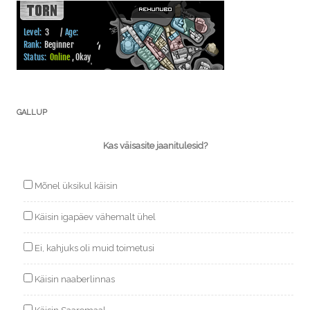
GALLUP
Kas väisasite jaanitulesid?
Mõnel üksikul käisin
Käisin igapäev vähemalt ühel
Ei, kahjuks oli muid toimetusi
Käisin naaberlinnas