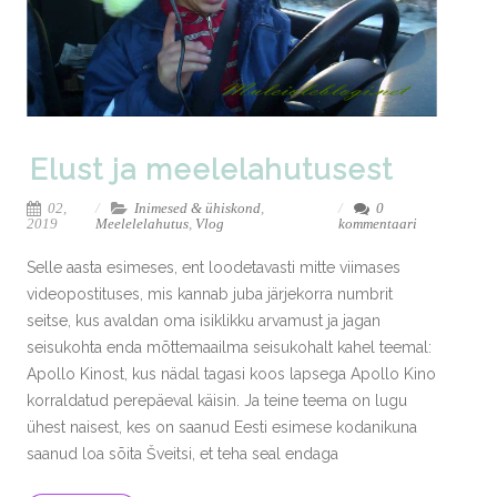
Elust ja meelelahutusest
02,
Inimesed & ühiskond
,
0
2019
Meelelelahutus
,
Vlog
kommentaari
Selle aasta esimeses, ent loodetavasti mitte viimases
videopostituses, mis kannab juba järjekorra numbrit
seitse, kus avaldan oma isiklikku arvamust ja jagan
seisukohta enda mõttemaailma seisukohalt kahel teemal:
Apollo Kinost, kus nädal tagasi koos lapsega Apollo Kino
korraldatud perepäeval käisin. Ja teine teema on lugu
ühest naisest, kes on saanud Eesti esimese kodanikuna
saanud loa sõita Šveitsi, et teha seal endaga