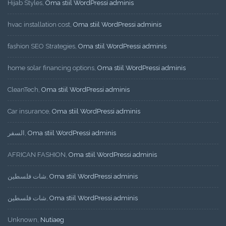
Hijab Styles
,
Oma stiil WordPressi adminis
hvac installation cost
,
Oma stiil WordPressi adminis
fashion SEO Strategies
,
Oma stiil WordPressi adminis
home solar financing options
,
Oma stiil WordPressi adminis
CleanTech
,
Oma stiil WordPressi adminis
Car insurance
,
Oma stiil WordPressi adminis
السفر
,
Oma stiil WordPressi adminis
AFRICAN FASHION
,
Oma stiil WordPressi adminis
شات فلسطين
,
Oma stiil WordPressi adminis
شات فلسطين
,
Oma stiil WordPressi adminis
Unknown
,
Nutiaeg