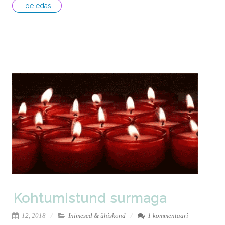
Loe edasi
Kohtumistund surmaga
12, 2018
Inimesed & ühiskond
1 kommentaari