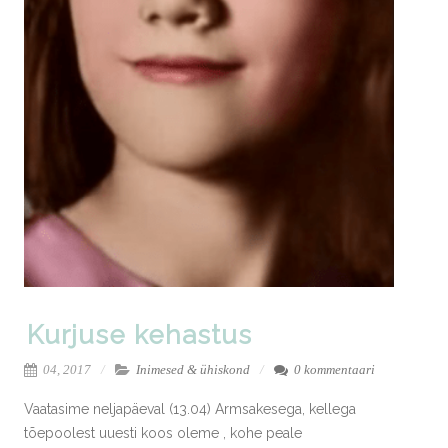
Kurjuse kehastus
04, 2017
Inimesed & ühiskond
0 kommentaari
Vaatasime neljapäeval (13.04) Armsakesega, kellega
tõepoolest uuesti koos oleme , kohe peale