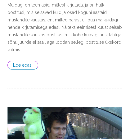
Muidugi on teemasid, millest kirjutada, ja on hulk
postitusi, mis seisavad kuid ja osad koguni aastaid
mustandite kaustas, ent millegipärast ei jõua ma kuidagi
nende kirjutamisega edasi. Näiteks eelmisest kuust seisab
mustandite kaustas postitus, mis kohe kuidagi uusi tähti ja
sõnu juurde ei saa , aga loodan sellegi postituse ükskord
valmis
Loe edasi