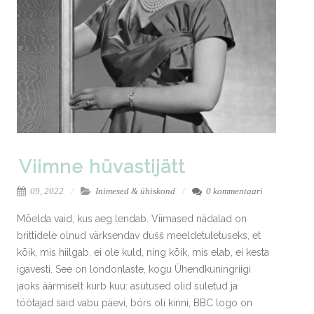
Viimne hüvastijätt
09, 2022
Inimesed & ühiskond
0 kommentaari
Mõelda vaid, kus aeg lendab. Viimased nädalad on
brittidele olnud värksendav dušš meeldetuletuseks, et
kõik, mis hiilgab, ei ole kuld, ning kõik, mis elab, ei kesta
igavesti. See on londonlaste, kogu Ühendkuningriigi
jaoks äärmiselt kurb kuu: asutused olid suletud ja
töötajad said vabu päevi, börs oli kinni, BBC logo on