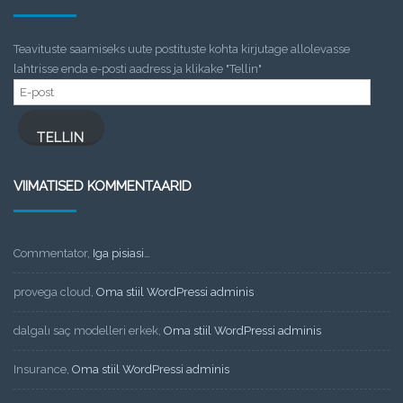
Teavituste saamiseks uute postituste kohta kirjutage allolevasse
lahtrisse enda e-posti aadress ja klikake "Tellin"
E-
post
TELLIN
VIIMATISED KOMMENTAARID
Commentator
,
Iga pisiasi…
provega cloud
,
Oma stiil WordPressi adminis
dalgalı saç modelleri erkek
,
Oma stiil WordPressi adminis
Insurance
,
Oma stiil WordPressi adminis