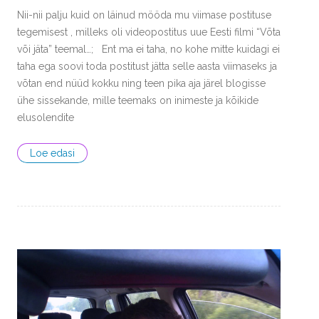
Nii-nii palju kuid on läinud mööda mu viimase postituse
tegemisest , milleks oli videopostitus uue Eesti filmi “Võta
või jäta” teemal…; Ent ma ei taha, no kohe mitte kuidagi ei
taha ega soovi toda postitust jätta selle aasta viimaseks ja
võtan end nüüd kokku ning teen pika aja järel blogisse
ühe sissekande, mille teemaks on inimeste ja kõikide
elusolendite
Loe edasi