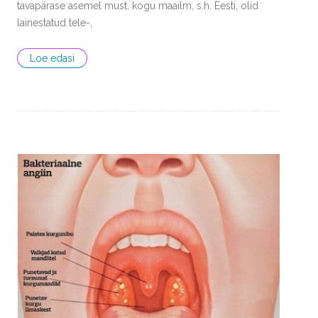
tavapärase asemel must, kogu maailm, s.h. Eesti, olid
lainestatud tele-,
Loe edasi