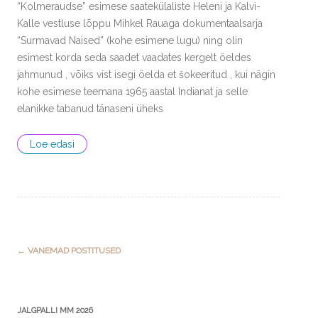
“Kolmeraudse” esimese saatekülaliste Heleni ja Kalvi-
Kalle vestluse lõppu Mihkel Rauaga dokumentaalsarja
“Surmavad Naised” (kohe esimene lugu) ning olin
esimest korda seda saadet vaadates kergelt öeldes
jahmunud , võiks vist isegi öelda et šokeeritud , kui nägin
kohe esimese teemana 1965 aastal Indianat ja selle
elanikke tabanud tänaseni üheks
Loe edasi
Post
←
VANEMAD POSTITUSED
navigation
JALGPALLI MM 2026