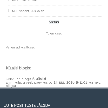
Käisin Saaremaal
Muu variant, kus käisid
Tulemused
Vanemad küsitlused
Külalisi blogis:
Kokku on blogis
6 külalist
.
Enim külalisi veebipäevikus oli
24. juuli 2026 @ 11:01
, kui neid
oli
510
UUTE POSTITUSTE JÄLGIJA