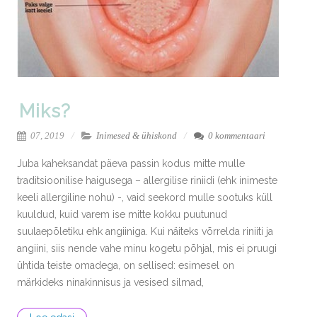
Miks?
07, 2019
Inimesed & ühiskond
0 kommentaari
Juba kaheksandat päeva passin kodus mitte mulle
traditsioonilise haigusega – allergilise riniidi (ehk inimeste
keeli allergiline nohu) -, vaid seekord mulle sootuks küll
kuuldud, kuid varem ise mitte kokku puutunud
suulaepõletiku ehk angiiniga. Kui näiteks võrrelda riniiti ja
angiini, siis nende vahe minu kogetu põhjal, mis ei pruugi
ühtida teiste omadega, on sellised: esimesel on
märkideks ninakinnisus ja vesised silmad,