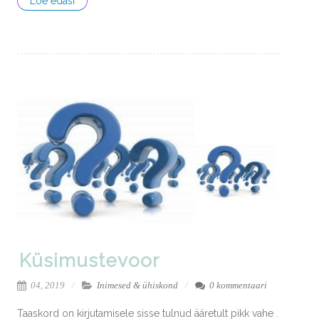
Loe edasi
Küsimustevoor
04, 2019
Inimesed & ühiskond
0 kommentaari
Taaskord on kirjutamisele sisse tulnud ääretult pikk vahe .