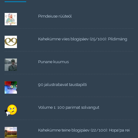
Pimdeiuse rüüteöl
Kahekümne viies blogipäev (25/100): Pildimäng
Punane kuumus
90 jalustrabavat taustapilti
Volume 1: 100 parimat solvangut
Kahekümne teine blogipäev (22/100): Hopa'pa rei