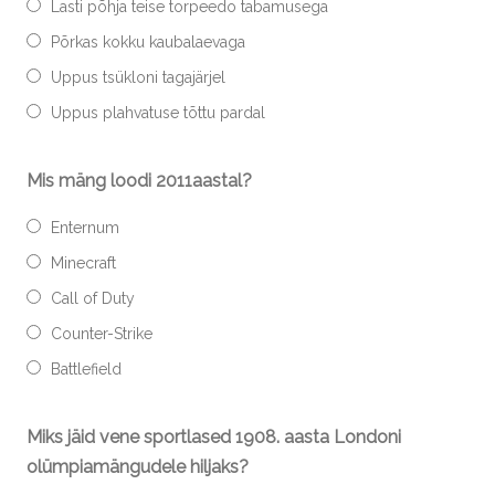
Lasti põhja teise torpeedo tabamusega
Põrkas kokku kaubalaevaga
Uppus tsükloni tagajärjel
Uppus plahvatuse tõttu pardal
Mis mäng loodi 2011aastal?
Enternum
Minecraft
Call of Duty
Counter-Strike
Battlefield
Miks jäid vene sportlased 1908. aasta Londoni
olümpiamängudele hiljaks?