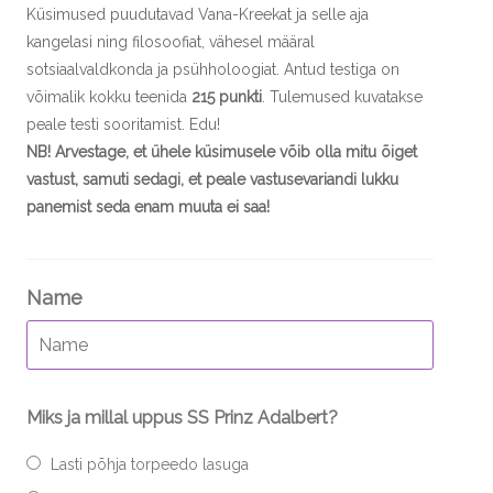
Küsimused puudutavad Vana-Kreekat ja selle aja
kangelasi ning filosoofiat, vähesel määral
sotsiaalvaldkonda ja psühholoogiat. Antud testiga on
võimalik kokku teenida
215 punkti
. Tulemused kuvatakse
peale testi sooritamist. Edu!
NB! Arvestage, et ühele küsimusele võib olla mitu õiget
vastust, samuti sedagi, et peale vastusevariandi lukku
panemist seda enam muuta ei saa!
Name
Miks ja millal uppus SS Prinz Adalbert?
Lasti põhja torpeedo lasuga