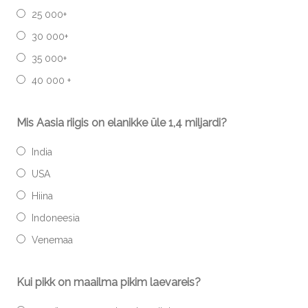
25 000+
30 000+
35 000+
40 000 +
Mis Aasia riigis on elanikke üle 1,4 miljardi?
India
USA
Hiina
Indoneesia
Venemaa
Kui pikk on maailma pikim laevareis?