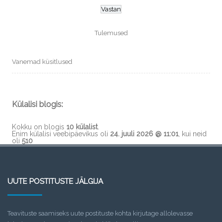
Tulemused
Vanemad küsitlused
Külalisi blogis:
Kokku on blogis
10 külalist
.
Enim külalisi veebipäevikus oli
24. juuli 2026 @ 11:01
, kui neid
oli
510
UUTE POSTITUSTE JÄLGIJA
Teavituste saamiseks uute postituste kohta kirjutage allolevasse