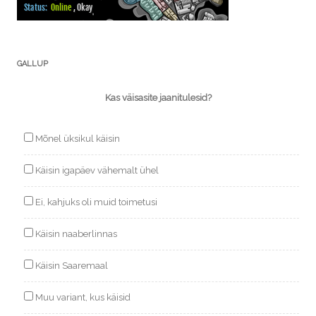
GALLUP
Kas väisasite jaanitulesid?
Mõnel üksikul käisin
Käisin igapäev vähemalt ühel
Ei, kahjuks oli muid toimetusi
Käisin naaberlinnas
Käisin Saaremaal
Muu variant, kus käisid