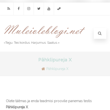
RSS
Facebook
Instagram
Twitter
Youtube
Steam
«Tegu. Teo kordus. Harjumus. Saatus.»
Pähklipureja X
Pähklipureja X
Olete täitmas ja enda teadmisi proovile panemas testis
Pähklipureja X
.