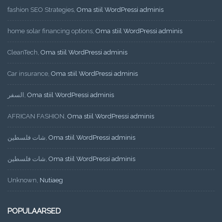
fashion SEO Strategies
,
Oma stiil WordPressi adminis
home solar financing options
,
Oma stiil WordPressi adminis
CleanTech
,
Oma stiil WordPressi adminis
Car insurance
,
Oma stiil WordPressi adminis
السفر
,
Oma stiil WordPressi adminis
AFRICAN FASHION
,
Oma stiil WordPressi adminis
شات فلسطين
,
Oma stiil WordPressi adminis
شات فلسطين
,
Oma stiil WordPressi adminis
Unknown
,
Nutiaeg
POPULAARSED