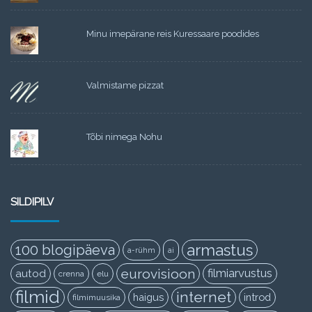
Minu imepärane reis Kuressaare poodides
Valmistame pizzat
Tõbi nimega Nohu
SILDIPILV
armastus
100 blogipäeva
a-rühm
ai
eurovisioon
filmiarvustus
autod
crenna
elu
filmid
internet
haigus
introd
filmimuusika