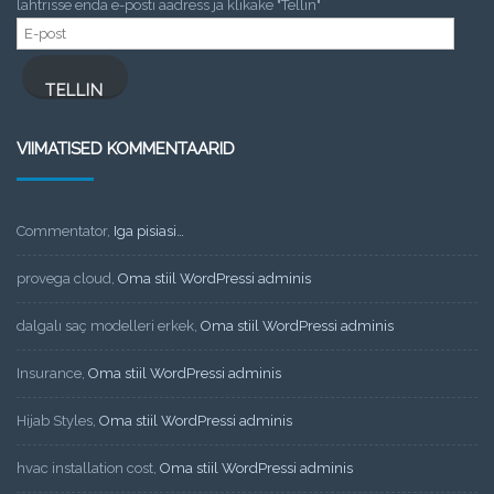
lahtrisse enda e-posti aadress ja klikake "Tellin"
E-
post
TELLIN
VIIMATISED KOMMENTAARID
Commentator
,
Iga pisiasi…
provega cloud
,
Oma stiil WordPressi adminis
dalgalı saç modelleri erkek
,
Oma stiil WordPressi adminis
Insurance
,
Oma stiil WordPressi adminis
Hijab Styles
,
Oma stiil WordPressi adminis
hvac installation cost
,
Oma stiil WordPressi adminis