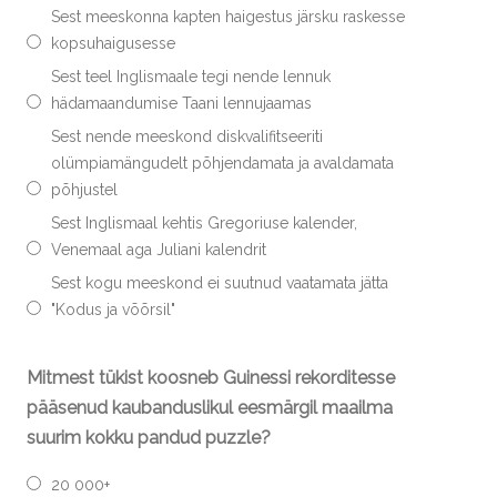
Sest meeskonna kapten haigestus järsku raskesse
kopsuhaigusesse
Sest teel Inglismaale tegi nende lennuk
hädamaandumise Taani lennujaamas
Sest nende meeskond diskvalifitseeriti
olümpiamängudelt põhjendamata ja avaldamata
põhjustel
Sest Inglismaal kehtis Gregoriuse kalender,
Venemaal aga Juliani kalendrit
Sest kogu meeskond ei suutnud vaatamata jätta
"Kodus ja võõrsil"
Mitmest tükist koosneb Guinessi rekorditesse
pääsenud kaubanduslikul eesmärgil maailma
suurim kokku pandud puzzle?
20 000+