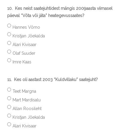
10.
Kes neist saatejuhtidest mängis 2009aasta viimasel
päeval “Võta või jäta” heategevussaates?
Hannes Võrno
Kristjan Jõekalda
Alari Kivisaar
Olaf Suuder
Imre Kaas
11.
Kes oli aastast 2003 “Kuldvillaku” saatejuht?
Teet Margna
Mart Mardisalu
Allan Roosileht
Kristjan Jõekalda
Alari Kivisaar