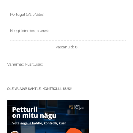
Portugal
(0%, 0 Votes)
Keegi teine
(0%, 0 Votes)
Vastanuid:
0
Vanemad küsitlused
OLE VALVAS! KAHTLE, KONTROLLI, KÜSI!