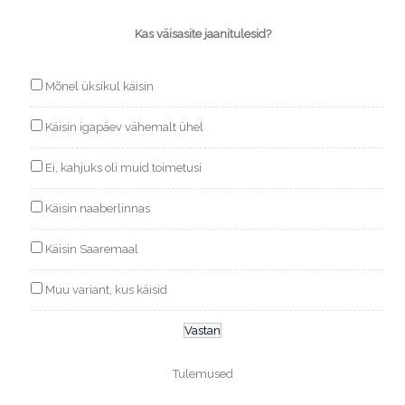
Kas väisasite jaanitulesid?
Mõnel üksikul käisin
Käisin igapäev vähemalt ühel
Ei, kahjuks oli muid toimetusi
Käisin naaberlinnas
Käisin Saaremaal
Muu variant, kus käisid
Tulemused