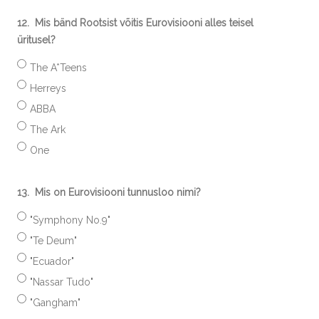
12.
Mis bänd Rootsist võitis Eurovisiooni alles teisel
üritusel?
The A*Teens
Herreys
ABBA
The Ark
One
13.
Mis on Eurovisiooni tunnusloo nimi?
"Symphony No.9"
"Te Deum"
"Ecuador"
"Nassar Tudo"
"Gangham"