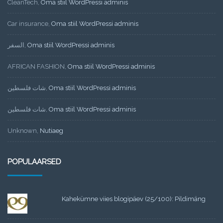
CleanTech
,
Oma stiil WordPressi adminis
Car insurance
,
Oma stiil WordPressi adminis
السفر
,
Oma stiil WordPressi adminis
AFRICAN FASHION
,
Oma stiil WordPressi adminis
شات فلسطين
,
Oma stiil WordPressi adminis
شات فلسطين
,
Oma stiil WordPressi adminis
Unknown
,
Nutiaeg
POPULAARSED
Kahekümne viies blogipäev (25/100): Pildimäng