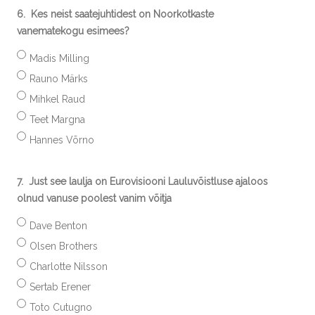
6.
Kes neist saatejuhtidest on Noorkotkaste
vanematekogu esimees?
Madis Milling
Rauno Märks
Mihkel Raud
Teet Margna
Hannes Võrno
7.
Just see laulja on Eurovisiooni Lauluvõistluse ajaloos
olnud vanuse poolest vanim võitja
Dave Benton
Olsen Brothers
Charlotte Nilsson
Sertab Erener
Toto Cutugno