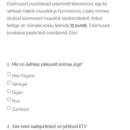
Küsimused puudutavad peamiselt televisiooni, aga ka
vähesel määral muusikat ja Eurovisiooni. Lisaks mõned
üksikud küsimused muudest valdkondadest. Antud
testiga on võimalik kokku teenida
75 punkti
. Tulemused
kuvatakse peale testi sooritamist. Edu!
1.
Mis on Aafrikas pikkuselt kolmas jõgi?
Nile-Kagera
Senegal
Nigeri
Boa
Zambezi
2.
Kes neist saatejuhtidest on juhtinud ETV