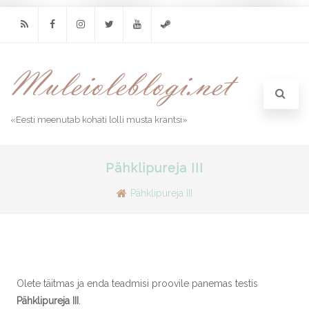
RSS
Facebook
Instagram
Twitter
Youtube
Steam
«Eesti meenutab kohati lolli musta krantsi»
Pähklipureja III
Pähklipureja III
Olete täitmas ja enda teadmisi proovile panemas testis
Pähklipureja III
.