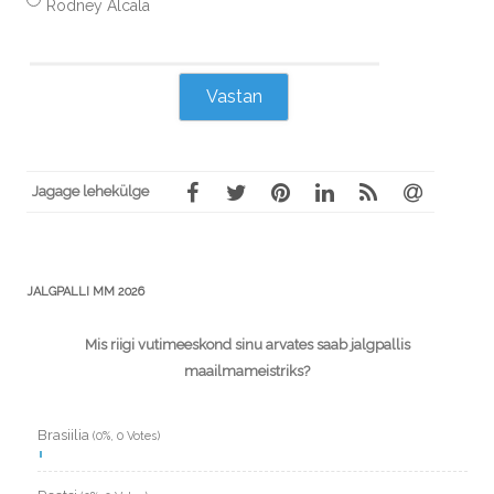
Rodney Alcala
Jagage lehekülge
JALGPALLI MM 2026
Mis riigi vutimeeskond sinu arvates saab jalgpallis
maailmameistriks?
Brasiilia
(0%, 0 Votes)