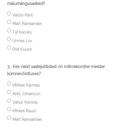
mälumängusaateid?
Valdo Pant
Märt Rannamäe
Tiit Karuks
Urmas Liiv
Priit Kuusk
3.
Kes neist saatejuhtidest on mitmekordne meister
kümnevõistluses?
Mihkel Kärmas
Ants Johanson
Vahur Kersna
Mihkel Raud
Märt Rannamäe