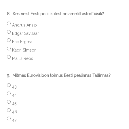
8.
Kes neist Eesti poliitikutest on ametilt astrofüüsik?
Andrus Ansip
Edgar Savisaar
Ene Ergma
Kadri Simson
Mailis Reps
9.
Mitmes Eurovisioon toimus Eesti pealinnas Tallinnas?
43
44
45
46
47