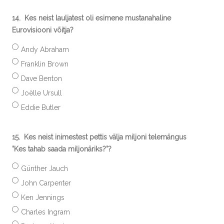
14.
Kes neist lauljatest oli esimene mustanahaline
Eurovisiooni võitja?
Andy Abraham
Franklin Brown
Dave Benton
Joëlle Ursull
Eddie Butler
15.
Kes neist inimestest pettis välja miljoni telemängus
"Kes tahab saada miljonäriks?"?
Günther Jauch
John Carpenter
Ken Jennings
Charles Ingram