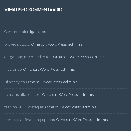
VIIMATISED KOMMENTAARID
Commentator
,
Iga pisiasi…
provega cloud
,
Oma stiil WordPressi adminis
dalgalı saç modelleri erkek
,
Oma stiil WordPressi adminis
Insurance
,
Oma stiil WordPressi adminis
Hijab Styles
,
Oma stiil WordPressi adminis
hvac installation cost
,
Oma stiil WordPressi adminis
fashion SEO Strategies
,
Oma stiil WordPressi adminis
home solar financing options
,
Oma stiil WordPressi adminis