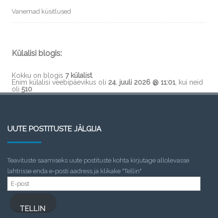
Vanemad küsitlused
Külalisi blogis:
Kokku on blogis
7 külalist
.
Enim külalisi veebipäevikus oli
24. juuli 2026 @ 11:01
, kui neid
oli
510
UUTE POSTITUSTE JÄLGIJA
Teavituste saamiseks uute postituste kohta kirjutage allolevasse
lahtrisse enda e-posti aadress ja klikake "Tellin"
E-
post
TELLIN