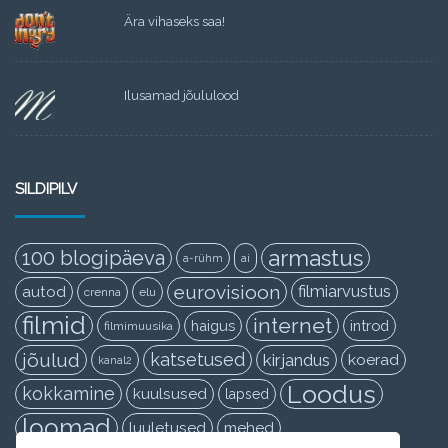
Ära vihaseks saa!
Ilusamad jõululood
SILDIPILV
armastus
100 blogipäeva
a-rühm
ai
eurovisioon
filmiarvustus
autod
crenna
elu
filmid
internet
haigus
introd
filmimuusika
jõulud
katsetused
kirjandus
koerad
kanal2
Loodus
kokkamine
kuulsused
lapsed
loomad
luuletused
mehed