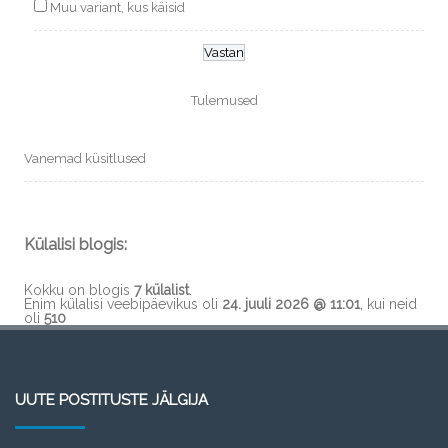
Muu variant, kus käisid
Tulemused
Vanemad küsitlused
Külalisi blogis:
Kokku on blogis
7 külalist
.
Enim külalisi veebipäevikus oli
24. juuli 2026 @ 11:01
, kui neid
oli
510
UUTE POSTITUSTE JÄLGIJA