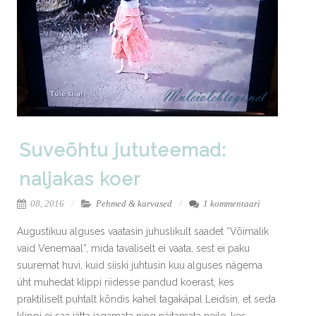
Suveõhtu jututeemad:
naljakas koer
08, 2016
Pehmed & karvased
1 kommentaari
Augustikuu alguses vaatasin juhuslikult saadet “Võimalik
vaid Venemaal”, mida tavaliselt ei vaata, sest ei paku
suuremat huvi, kuid siiski juhtusin kuu alguses nägema
üht muhedat klippi riidesse pandud koerast, kes
praktiliselt puhtalt kõndis kahel tagakäpal Leidsin, et seda
klippi ei saa jätta jagamata ning näitamata neile, kes