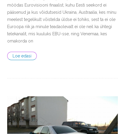
möödas Eurovisiooni finaalist, kuhu Eesti seekord ei
pääsenud ja kus võidutsesid Ukraina, Austraalia, kes minu
meelest tegelikult võistelda üldse ei tohiks, sest ta ei ole
Euroopa riik ja minule teadaolevalt ei ole neil ka ühtegi
telekanalit, mis kuuluks EBU-sse, ning Venemaa, kes
omakorda on
Loe edasi