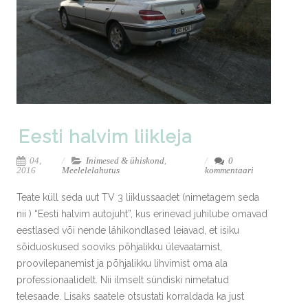
Eesti halvim liikleja
04,
Inimesed & ühiskond
,
0
2016
Meelelelahutus
kommentaari
Teate küll seda uut TV 3 liiklussaadet (nimetagem seda
nii ) “Eesti halvim autojuht”, kus erinevad juhilube omavad
eestlased või nende lähikondlased leiavad, et isiku
sõiduoskused sooviks põhjalikku ülevaatamist,
proovilepanemist ja põhjalikku lihvimist oma ala
professionaalidelt. Nii ilmselt sündiski nimetatud
telesaade. Lisaks saatele otsustati korraldada ka just