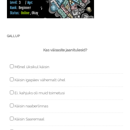
GALLUP
Kas väisasite jaanitulesid?
Mõnel üksikul käisin
Käisin igapäev vähemalt ühel
Ei, kahjuks oli muid toimetusi
Käisin naaberlinnas
Käisin Saaremaal