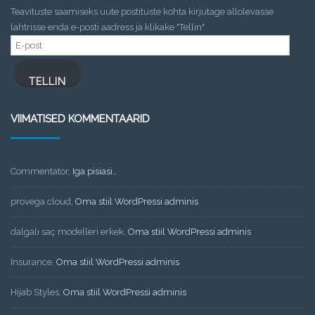
Teavituste saamiseks uute postituste kohta kirjutage allolevasse
lahtrisse enda e-posti aadress ja klikake "Tellin"
E-
post
TELLIN
VIIMATISED KOMMENTAARID
Commentator
,
Iga pisiasi…
provega cloud
,
Oma stiil WordPressi adminis
dalgalı saç modelleri erkek
,
Oma stiil WordPressi adminis
Insurance
,
Oma stiil WordPressi adminis
Hijab Styles
,
Oma stiil WordPressi adminis