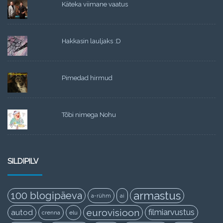
Käteka viimane vaatus
Hakkasin lauljaks :D
Pimedad hirmud
Tõbi nimega Nohu
SILDIPILV
armastus
100 blogipäeva
a-rühm
ai
eurovisioon
filmiarvustus
autod
crenna
elu