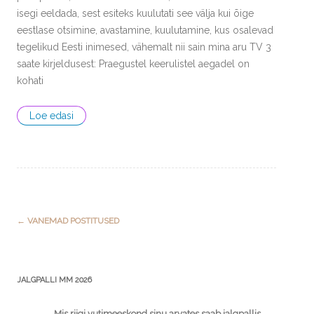
isegi eeldada, sest esiteks kuulutati see välja kui õige
eestlase otsimine, avastamine, kuulutamine, kus osalevad
tegelikud Eesti inimesed, vähemalt nii sain mina aru TV 3
saate kirjeldusest: Praegustel keerulistel aegadel on
kohati
Loe edasi
Post
←
VANEMAD POSTITUSED
navigation
JALGPALLI MM 2026
Mis riigi vutimeeskond sinu arvates saab jalgpallis