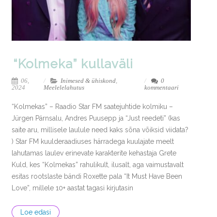
“Kolmeka” kullaväli
06,
Inimesed & ühiskond
,
0
2024
Meelelelahutus
kommentaari
“Kolmekas” – Raadio Star FM saatejuhtide kolmiku –
Jürgen Pärnsalu, Andres Puusepp ja “Just reedeti” (kas
saite aru, millisele laulule need kaks sõna võiksid viidata?
) Star FM kuulderaadiuses härradega kuulajate meelt
lahutamas laulev erinevate karakterite kehastaja Grete
Kuld, kes “Kolmekas” rahulikult, ilusalt, aga vaimustavalt
esitas rootslaste bändi Roxette pala “It Must Have Been
Love”, millele 10+ aastat tagasi kirjutasin
Loe edasi