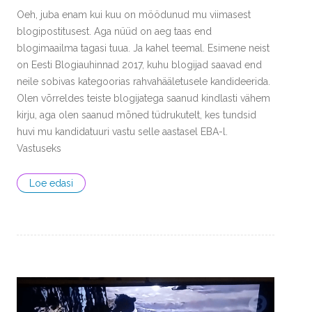
Oeh, juba enam kui kuu on möödunud mu viimasest
blogipostitusest. Aga nüüd on aeg taas end
blogimaailma tagasi tuua. Ja kahel teemal. Esimene neist
on Eesti Blogiauhinnad 2017, kuhu blogijad saavad end
neile sobivas kategoorias rahvahääletusele kandideerida.
Olen võrreldes teiste blogijatega saanud kindlasti vähem
kirju, aga olen saanud mõned tüdrukutelt, kes tundsid
huvi mu kandidatuuri vastu selle aastasel EBA-l.
Vastuseks
Loe edasi