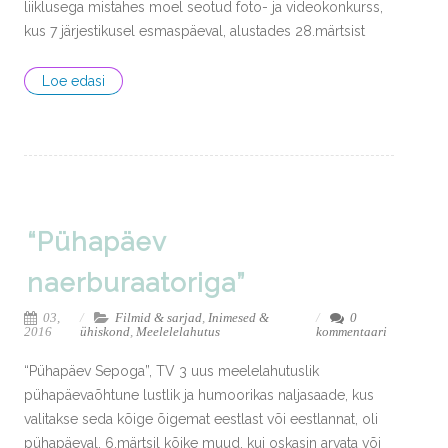
liiklusega mistahes moel seotud foto- ja videokonkurss,
kus 7 järjestikusel esmaspäeval, alustades 28.märtsist
Loe edasi
“Pühapäev
naerburaatoriga”
03,
Filmid & sarjad
,
Inimesed &
0
2016
ühiskond
,
Meelelelahutus
kommentaari
“Pühapäev Sepoga”, TV 3 uus meelelahutuslik
pühapäevaõhtune lustlik ja humoorikas naljasaade, kus
valitakse seda kõige õigemat eestlast või eestlannat, oli
pühapäeval, 6.märtsil kõike muud, kui oskasin arvata või