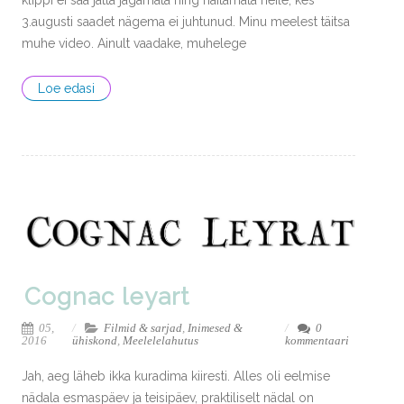
3.augusti saadet nägema ei juhtunud. Minu meelest täitsa
muhe video. Ainult vaadake, muhelege
Loe edasi
Cognac leyart
05,
Filmid & sarjad
,
Inimesed &
0
2016
ühiskond
,
Meelelelahutus
kommentaari
Jah, aeg läheb ikka kuradima kiiresti. Alles oli eelmise
nädala esmaspäev ja teisipäev, praktiliselt nädal on