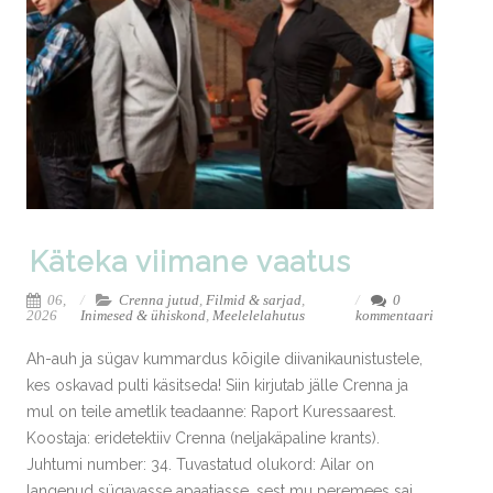
Käteka viimane vaatus
06,
Crenna jutud
,
Filmid & sarjad
,
0
2026
Inimesed & ühiskond
,
Meelelelahutus
kommentaari
Ah-auh ja sügav kummardus kõigile diivanikaunistustele,
kes oskavad pulti käsitseda! Siin kirjutab jälle Crenna ja
mul on teile ametlik teadaanne: Raport Kuressaarest.
Koostaja: eridetektiiv Crenna (neljakäpaline krants).
Juhtumi number: 34. Tuvastatud olukord: Ailar on
langenud sügavasse apaatiasse, sest mu peremees sai