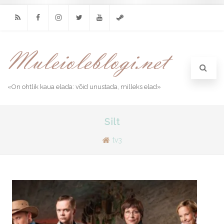
RSS
Facebook
Instagram
Twitter
Youtube
Steam
«On ohtlik kaua elada: võid unustada, milleks elad»
Silt
tv3