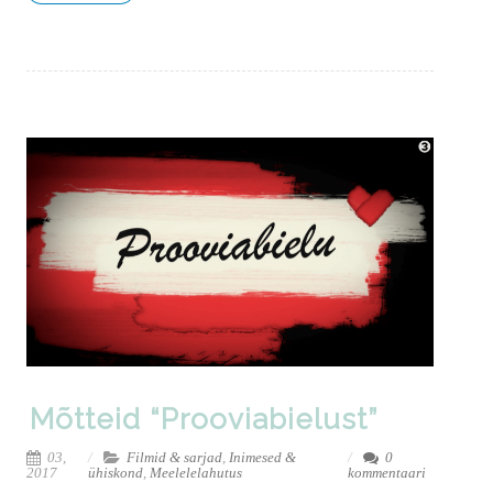
Mõtteid “Prooviabielust”
03,
Filmid & sarjad
,
Inimesed &
0
2017
ühiskond
,
Meelelelahutus
kommentaari