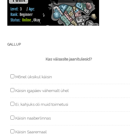
GALLUP
Kas väisasite jaanitulesid?
Mõnel üksikul käisin
Käisin igapäev vähemalt ühel
Ei, kahjuks oli muid toimetusi
Käisin naaberlinnas
Käisin Saaremaal