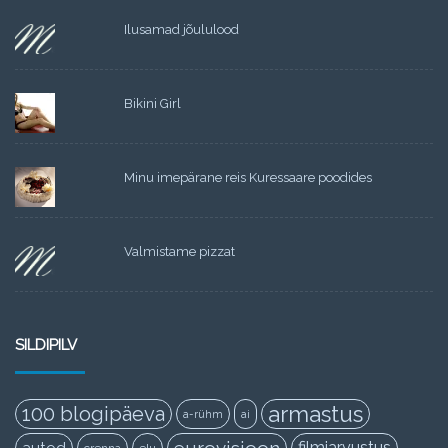
Ilusamad jõululood
Bikini Girl
Minu imepärane reis Kuressaare poodides
Valmistame pizzat
SILDIPILV
armastus
100 blogipäeva
a-rühm
ai
filmiarvustus