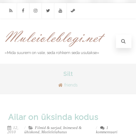
RSS
Facebook
Instagram
Twitter
Youtube
Steam
«Mida suurem on vale, seda rohkem seda usutakse»
Silt
friends
Ailar on üksinda kodus
12,
Filmid & sarjad
,
Inimesed &
1
2010
ühiskond
,
Meelelelahutus
kommentaari