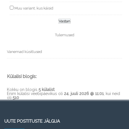
Muu variant, kus käisid
Tulemused
Vanemad küsitlused
Külalisi blogis:
Kokku on blogis
5 külalist
.
Enim külalisi veebipäevikus oli
24. juuli 2026 @ 11:01
, kui neid
oli
510
UUTE POSTITUSTE JÄLGIJA