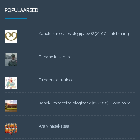
POPULAARSED
Kahekümne viies blogipäev (25/100): Pildimäng
Punane kuumus
Pimdeiuse rüüteöl
Kahekümne teine blogipäev (22/100): Hopa'pa rei
Ära vihaseks saa!