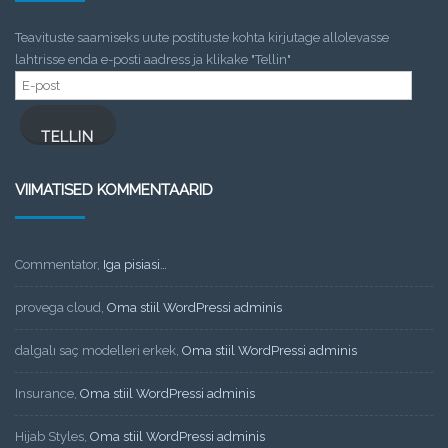
Teavituste saamiseks uute postituste kohta kirjutage allolevasse
lahtrisse enda e-posti aadress ja klikake "Tellin"
E-
post
TELLIN
VIIMATISED KOMMENTAARID
Commentator
,
Iga pisiasi…
provega cloud
,
Oma stiil WordPressi adminis
dalgalı saç modelleri erkek
,
Oma stiil WordPressi adminis
Insurance
,
Oma stiil WordPressi adminis
Hijab Styles
,
Oma stiil WordPressi adminis