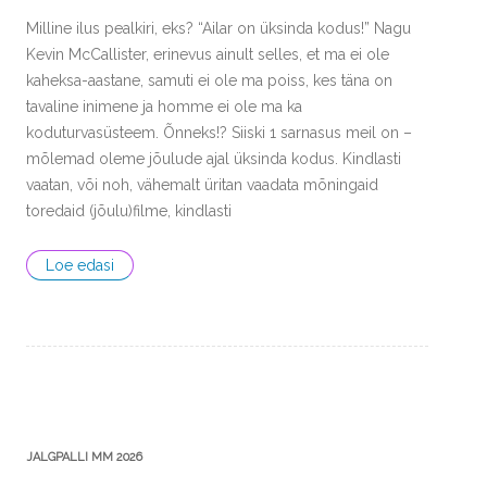
Milline ilus pealkiri, eks? “Ailar on üksinda kodus!” Nagu
Kevin McCallister, erinevus ainult selles, et ma ei ole
kaheksa-aastane, samuti ei ole ma poiss, kes täna on
tavaline inimene ja homme ei ole ma ka
koduturvasüsteem. Õnneks!? Siiski 1 sarnasus meil on –
mõlemad oleme jõulude ajal üksinda kodus. Kindlasti
vaatan, või noh, vähemalt üritan vaadata mõningaid
toredaid (jõulu)filme, kindlasti
Loe edasi
JALGPALLI MM 2026