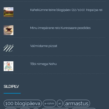
Kahekümne teine blogipäev (22/100): Hopa'pa rei
Minu imepärane reis Kuressaare poodides
Valmistame pizzat
Tõbi nimega Nohu
SILDIPILV
armastus
100 blogipäeva
a-rühm
ai