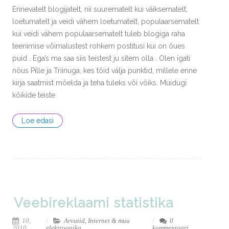
Erinevatelt blogijatelt, nii suurematelt kui väiksematelt,
loetumatelt ja veidi vähem loetumatelt, populaarsematelt
kui veidi vähem populaarsematelt tuleb blogiga raha
teenimise võimalustest rohkem postitusi kui on õues
puid . Ega’s ma saa siis teistest ju sitem olla . Olen igati
nõus Pille ja Triinuga, kes tõid välja punktid, millele enne
kirja saatmist mõelda ja teha tuleks või võiks. Muidugi
kõikide teiste
Loe edasi
Veebireklaami statistika
10,
Arvutid, Internet & muu
0
2010
elektroonika
kommentaari