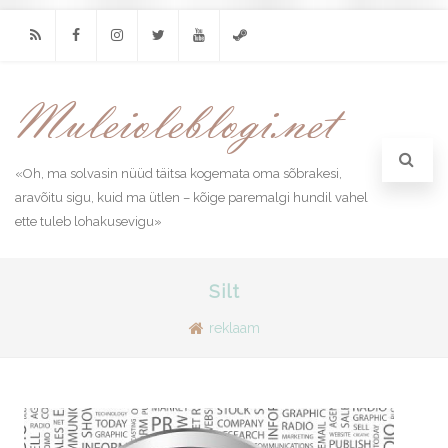
RSS
Facebook
Instagram
Twitter
Youtube
Steam
«Oh, ma solvasin nüüd täitsa kogemata oma sõbrakesi,
aravõitu sigu, kuid ma ütlen – kõige paremalgi hundil vahel
ette tuleb lohakusevigu»
Silt
reklaam