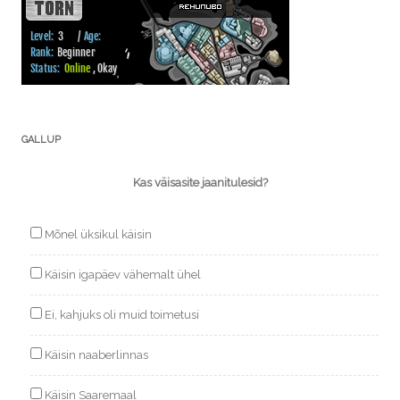
GALLUP
Kas väisasite jaanitulesid?
Mõnel üksikul käisin
Käisin igapäev vähemalt ühel
Ei, kahjuks oli muid toimetusi
Käisin naaberlinnas
Käisin Saaremaal