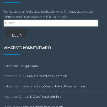
Teavituste saamiseks uute postituste kohta kirjutage allolevasse
lahtrisse enda e-posti aadress ja klikake "Tellin"
E-
post
TELLIN
VIIMATISED KOMMENTAARID
Commentator
,
Iga pisiasi…
provega cloud
,
Oma stiil WordPressi adminis
dalgalı saç modelleri erkek
,
Oma stiil WordPressi adminis
Insurance
,
Oma stiil WordPressi adminis
Hijab Styles
,
Oma stiil WordPressi adminis