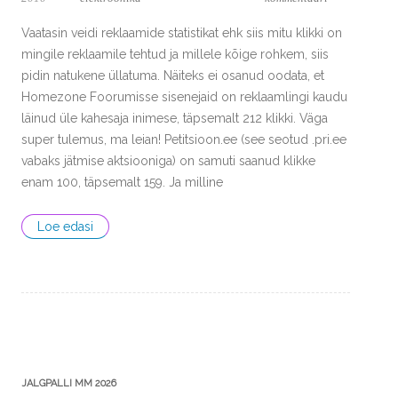
Vaatasin veidi reklaamide statistikat ehk siis mitu klikki on
mingile reklaamile tehtud ja millele kõige rohkem, siis
pidin natukene üllatuma. Näiteks ei osanud oodata, et
Homezone Foorumisse sisenejaid on reklaamlingi kaudu
läinud üle kahesaja inimese, täpsemalt 212 klikki. Väga
super tulemus, ma leian! Petitsioon.ee (see seotud .pri.ee
vabaks jätmise aktsiooniga) on samuti saanud klikke
enam 100, täpsemalt 159. Ja milline
Loe edasi
JALGPALLI MM 2026