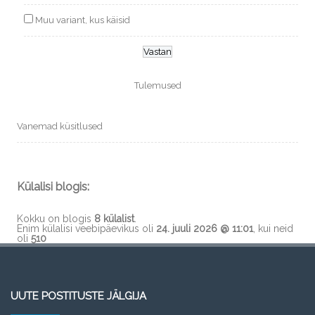
Muu variant, kus käisid
Tulemused
Vanemad küsitlused
Külalisi blogis:
Kokku on blogis
8 külalist
.
Enim külalisi veebipäevikus oli
24. juuli 2026 @ 11:01
, kui neid
oli
510
UUTE POSTITUSTE JÄLGIJA