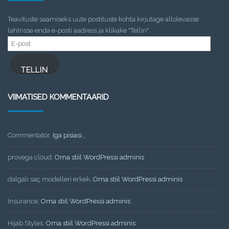
Teavituste saamiseks uute postituste kohta kirjutage allolevasse
lahtrisse enda e-posti aadress ja klikake "Tellin"
E-
post
TELLIN
VIIMATISED KOMMENTAARID
Commentator
,
Iga pisiasi…
provega cloud
,
Oma stiil WordPressi adminis
dalgalı saç modelleri erkek
,
Oma stiil WordPressi adminis
Insurance
,
Oma stiil WordPressi adminis
Hijab Styles
,
Oma stiil WordPressi adminis