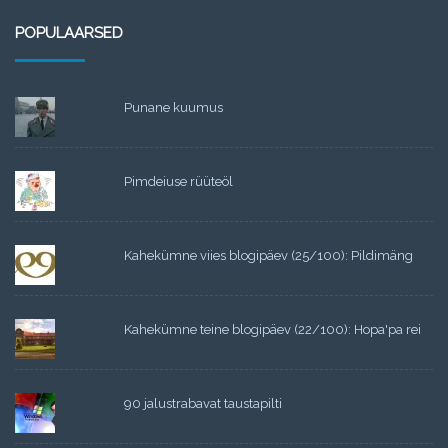
POPULAARSED
Punane kuumus
Pimdeiuse rüüteöl
Kahekümne viies blogipäev (25/100): Pildimäng
Kahekümne teine blogipäev (22/100): Hopa'pa rei
90 jalustrabavat taustapilti