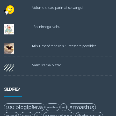
Volume 1: 100 parimat solvangut
Tõbi nimega Nohu
Minu imepärane reis Kuressaare poodides
Valmistame pizzat
SILDIPILV
armastus
100 blogipäeva
a-rühm
ai
filmiarvustus