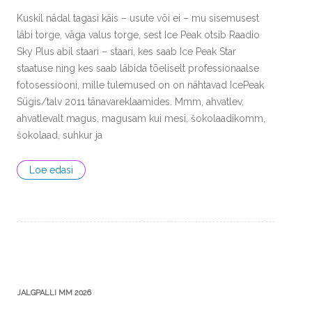
Kuskil nädal tagasi käis – usute või ei – mu sisemusest
läbi torge, väga valus torge, sest Ice Peak otsib Raadio
Sky Plus abil staari – staari, kes saab Ice Peak Star
staatuse ning kes saab läbida tõeliselt professionaalse
fotosessiooni, mille tulemused on on nähtavad IcePeak
Sügis/talv 2011 tänavareklaamides. Mmm, ahvatlev,
ahvatlevalt magus, magusam kui mesi, šokolaadikomm,
šokolaad, suhkur ja
Loe edasi
JALGPALLI MM 2026