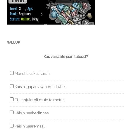
GALLUP
Kas väisasite jaanitulesid?
Mõnel üksikul käisin
Käisin igapäev vähemalt ühel
Ei, kahjuks oli muid toimetusi
Käisin naaberlinnas
Käisin Saaremaal