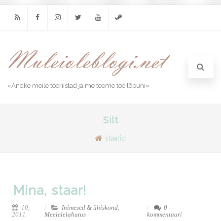
RSS
Facebook
Instagram
Twitter
Youtube
Steam
«Andke meile tööriistad ja me teeme töö lõpuni»
Silt
staarid
Mina, staar!
10,
Inimesed & ühiskond
,
0
2011
Meelelelahutus
kommentaari