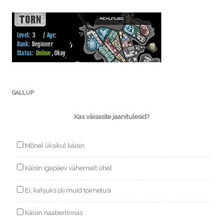
GALLUP
Kas väisasite jaanitulesid?
Mõnel üksikul käisin
Käisin igapäev vähemalt ühel
Ei, kahjuks oli muid toimetusi
Käisin naaberlinnas