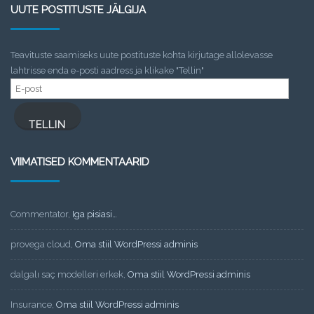
UUTE POSTITUSTE JÄLGIJA
Teavituste saamiseks uute postituste kohta kirjutage allolevasse
lahtrisse enda e-posti aadress ja klikake "Tellin"
E-
post
TELLIN
VIIMATISED KOMMENTAARID
Commentator
,
Iga pisiasi…
provega cloud
,
Oma stiil WordPressi adminis
dalgalı saç modelleri erkek
,
Oma stiil WordPressi adminis
Insurance
,
Oma stiil WordPressi adminis