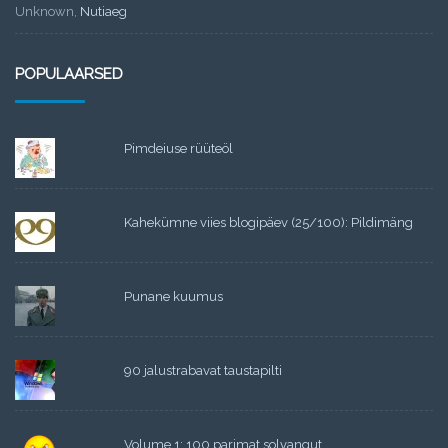
Unknown
,
Nutiaeg
POPULAARSED
Pimdeiuse rüüteöl
Kahekümne viies blogipäev (25/100): Pildimäng
Punane kuumus
90 jalustrabavat taustapilti
Volume 1: 100 parimat solvangut