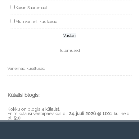
Käisin Saaremaal
Muu variant, kus käisid
Tulemused
Vanemad küsitlused
Külalisi blogis:
Kokku on blogis
4 külalist
.
Enim külalisi veebipäevikus oli
24. juuli 2026 @ 11:01
, kui neid
oli
510