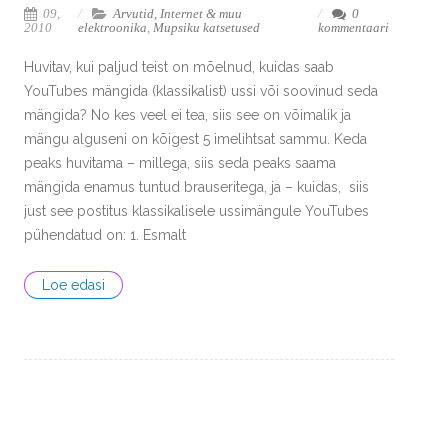
09,
Arvutid, Internet & muu
0
2010
elektroonika
,
Mupsiku katsetused
kommentaari
Huvitav, kui paljud teist on mõelnud, kuidas saab
YouTubes mängida (klassikalist) ussi või soovinud seda
mängida? No kes veel ei tea, siis see on võimalik ja
mängu alguseni on kõigest 5 imelihtsat sammu. Keda
peaks huvitama – millega, siis seda peaks saama
mängida enamus tuntud brauseritega, ja – kuidas, siis
just see postitus klassikalisele ussimängule YouTubes
pühendatud on: 1. Esmalt
Loe edasi