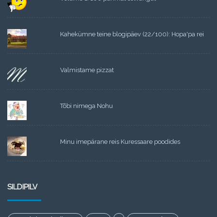
Kahekümne teine blogipäev (22/100): Hopa'pa rei
Valmistame pizzat
Tõbi nimega Nohu
Minu imepärane reis Kuressaare poodides
SILDIPILV