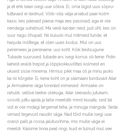
ja et ehk leian isegi uue sõbra. Ei, oma liigist uusi sõpru-
tuttavaid ei leidnud. Võib-olla välja arvatud paar-kolm
kassi, kes päevast päeva maja ees passivad, aga ei ole
nendega suhelnud. Ma veidi kardan neid, just üht, kes on
suur nagu õhupall. Nii kuluski mul mitmeid tunde, et
harjuda mõttega, et olen uues kodus. Mul on uus
peremees ja perenaine, uus koht. Kõik teistsugune.
Tubade suurused, tubade arv, isegi korrus oli teine. Pidin
kahest eraldi trepist ja lõppkokkuvõttes kolmest eri
uksest sisse minema. Hirmus pikk maa oli ja minu jaoks
ka nii kõrgele. Ei, kena koht on ja siiamaani tunduvad Ailar
ja Armsakene väga toredad inimesed. Armsake on
rahulik, sellise leebe olekuga, Ailar seevastu jutukam,
soovib juttu ajada ja talle meeldib mind kiusata, sest tal
vist ei ole midagi targemat teha, ja minuga mängida. Seda
viimast tegevust naudin väga. Nad tõid mulle isegi uue
oranži palli ja roosa jalutusrihma, mis mulle väga ei
meeldi. Käisime linna peal ringi, kuid ei tulnud mul see