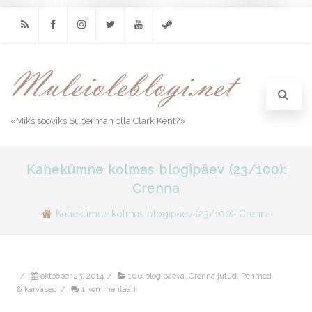
RSS
Facebook
Instagram
Twitter
Youtube
Steam
«Miks sooviks Superman olla Clark Kent?»
Kahekümne kolmas blogipäev (23/100):
Crenna
Kahekümne kolmas blogipäev (23/100): Crenna
/
oktoober 25, 2014
/
100 blogipäeva
,
Crenna jutud
,
Pehmed
& karvased
/
1 kommentaari