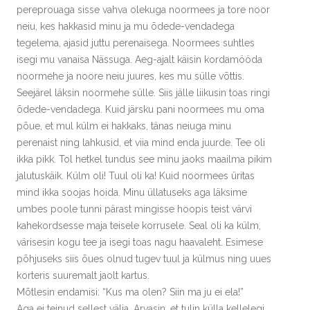
pereprouaga sisse vahva olekuga noormees ja tore noor
neiu, kes hakkasid minu ja mu õdede-vendadega
tegelema, ajasid juttu perenaisega. Noormees suhtles
isegi mu vanaisa Nässuga. Aeg-ajalt käisin kordamööda
noormehe ja noore neiu juures, kes mu sülle võttis.
Seejärel läksin noormehe sülle. Siis jälle liikusin toas ringi
õdede-vendadega. Kuid järsku pani noormees mu oma
põue, et mul külm ei hakkaks, tänas neiuga minu
perenaist ning lahkusid, et viia mind enda juurde. Tee oli
ikka pikk. Tol hetkel tundus see minu jaoks maailma pikim
jalutuskäik. Külm oli! Tuul oli ka! Kuid noormees üritas
mind ikka soojas hoida. Minu üllatuseks aga läksime
umbes poole tunni pärast mingisse hoopis teist värvi
kahekordsesse maja teisele korrusele. Seal oli ka külm,
värisesin kogu tee ja isegi toas nagu haavaleht. Esimese
põhjuseks siis õues olnud tugev tuul ja külmus ning uues
korteris suuremalt jaolt kartus.
Mõtlesin endamisi: “Kus ma olen? Siin ma ju ei ela!”
Aga ei teinud sellest välja. Arvasin, et tulin külla kellelegi