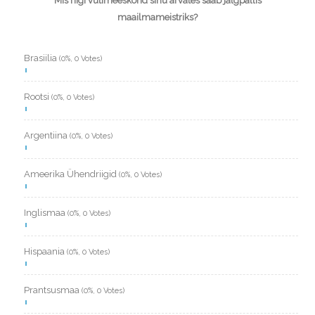
Mis riigi vutimeeskond sinu arvates saab jalgpallis
maailmameistriks?
Brasiilia
(0%, 0 Votes)
Rootsi
(0%, 0 Votes)
Argentiina
(0%, 0 Votes)
Ameerika Ühendriigid
(0%, 0 Votes)
Inglismaa
(0%, 0 Votes)
Hispaania
(0%, 0 Votes)
Prantsusmaa
(0%, 0 Votes)