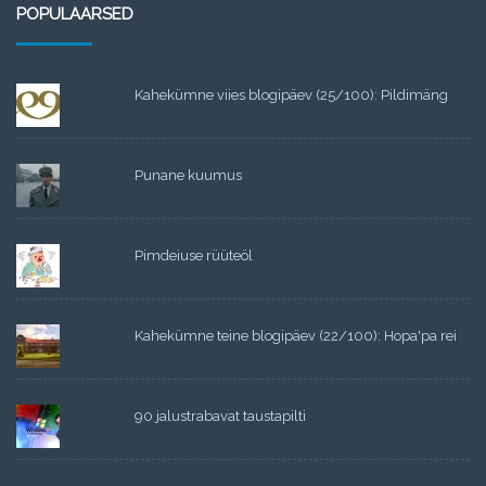
POPULAARSED
Kahekümne viies blogipäev (25/100): Pildimäng
Punane kuumus
Pimdeiuse rüüteöl
Kahekümne teine blogipäev (22/100): Hopa'pa rei
90 jalustrabavat taustapilti