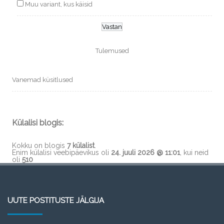
Muu variant, kus käisid
Tulemused
Vanemad küsitlused
Külalisi blogis:
Kokku on blogis
7 külalist
.
Enim külalisi veebipäevikus oli
24. juuli 2026 @ 11:01
, kui neid
oli
510
UUTE POSTITUSTE JÄLGIJA