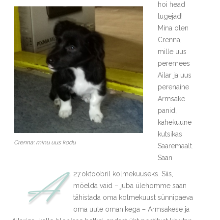
hoi head
lugejad!
Mina olen
Crenna,
mille uus
peremees
Ailar ja uus
perenaine
Armsake
panid,
kahekuune
kutsikas
Crenna: minu uus kodu
Saaremaalt.
Saan
A
27.oktoobril kolmekuuseks. Siis,
mõelda vaid – juba ülehomme saan
tähistada oma kolmekuust sünnipäeva
oma uute omanikega – Armsakese ja