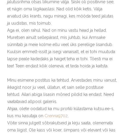
jalutusrihma otsas liikumine välja. Siiski oli positiivne see,
et nägin oma liigikaaslasi. Nad olid kõik ketis. Välja
arvatud üks krants, nagu minagi, kes mööda teed jalutas
ja uudistas, mis toimub.
Aga ei, olen rahul. Nad on minu vastu head ja hellad.
Muretsen ainult sellepärast, mis juhtub, kui Armsake
sünnitab ja meie kolme ellu veel üks pereliige lisandub.
Kuulsin emmelt-issilt ja isegi vanaisalt, et ei tohi muutuda
lapse peale kadedaks ja haiget teha ei tohi. Tõesti ma ei
tee! Teen endast kõik oleneva, et teda hoida ja kaitsta.
Minu esimene postitus ka tehtud. Arvestades minu vanust,
ikkagist noor ju veel, üllatun, et sain selle postituse
tehtud. Ailari abiga lisasin mõned pildid ka endast. Need
vaatatavad allpool galeriis.
Ahjaa, olete oodatud ka mu profiili külastama kutsu.ee-s,
kus mu kasutaja on
Crenna9702
.
Võite sinna julgelt sõbrakutseid ja kirju saata, olenemata
oma liigist. Ole kass või koer, šimpans või elevant või kas