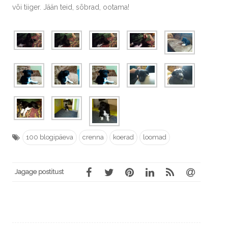
või tiiger. Jään teid, sõbrad, ootama!
100 blogipäeva
crenna
koerad
loomad
Jagage postitust