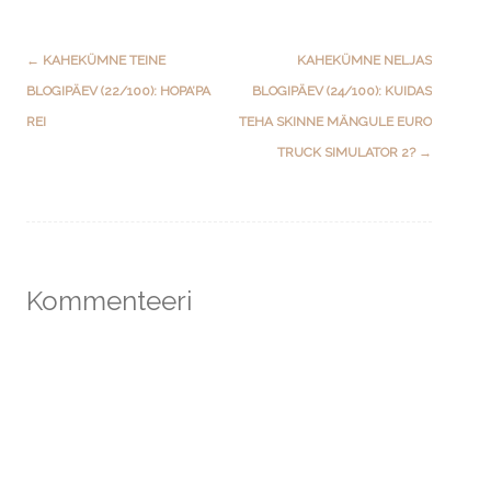
Post
←
KAHEKÜMNE TEINE
KAHEKÜMNE NELJAS
navigation
BLOGIPÄEV (22/100): HOPA’PA
BLOGIPÄEV (24/100): KUIDAS
REI
TEHA SKINNE MÄNGULE EURO
TRUCK SIMULATOR 2?
→
Kommenteeri