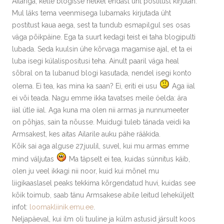
Ailariga, kelle blogisse hetkel endast üht postitust kirjutan.
Mul läks tema veenmisega lubamaks kirjutada üht
postitust kaua aega, sest ta tundub esmapilgul ses osas
väga põikpäine. Ega ta suurt kedagi teist ei taha blogipulti
lubada. Seda kuulsin ühe kõrvaga magamise ajal, et ta ei
luba isegi külalispositusi teha. Ainult paaril väga heal
sõbral on ta lubanud blogi kasutada, nendel isegi konto
olema. Ei tea, kas mina ka saan? Ei, eriti ei usu
Aga iial
ei või teada. Nagu emme ikka tavatses meile öelda: ära
iial ütle iial. Aga kuna ma olen nii armas ja nunnumeeter
on põhjas, sain ta nõusse. Muidugi tuleb tänada veidi ka
Armsakest, kes aitas Ailarile auku pähe rääkida.
Kõik sai aga alguse 27.juulil, suvel, kui mu armas emme
mind väljutas
Ma täpselt ei tea, kuidas sünnitus käib,
olen ju veel ikkagi nii noor, kuid kui mõnel mu
liigikaaslasel peaks tekkima kõrgendatud huvi, kuidas see
kõik toimub, saab tänu Armsakese abile leitud leheküljelt
infot:
loomakliinik.emu.ee
.
Neljapäeval, kui ilm oli tuuline ja külm astusid järsult koos