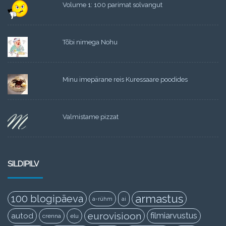
Volume 1: 100 parimat solvangut
Tõbi nimega Nohu
Minu imepärane reis Kuressaare poodides
Valmistame pizzat
SILDIPILV
armastus
100 blogipäeva
a-rühm
ai
eurovisioon
filmiarvustus
autod
crenna
elu