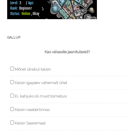
GALLUP
Kas väisasite jaanitulesid?
Mõnel üksikul käisin
Käisin igapäev vähemalt ühel
Ei, kahjuks oli muid toimetusi
Käisin naaberlinnas
Käisin Saaremaal