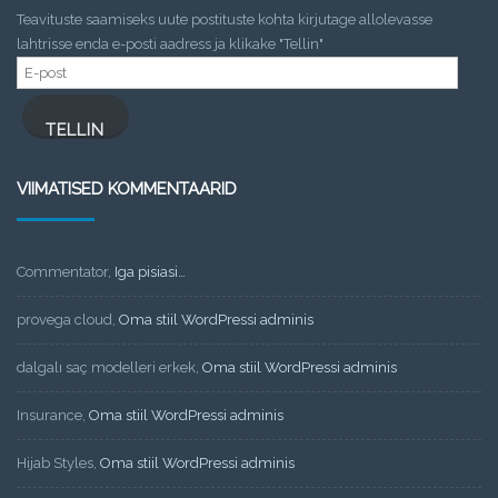
Teavituste saamiseks uute postituste kohta kirjutage allolevasse
lahtrisse enda e-posti aadress ja klikake "Tellin"
E-
post
TELLIN
VIIMATISED KOMMENTAARID
Commentator
,
Iga pisiasi…
provega cloud
,
Oma stiil WordPressi adminis
dalgalı saç modelleri erkek
,
Oma stiil WordPressi adminis
Insurance
,
Oma stiil WordPressi adminis
Hijab Styles
,
Oma stiil WordPressi adminis