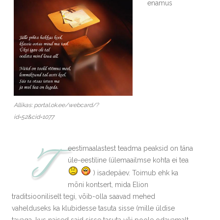
enamus
Allikas: portal.ok.ee/webcard/?
id=52&cid=1077
T
eestimaalastest teadma peaksid on täna
üle-eestiline (ülemaailmse kohta ei tea
) isadepäev. Toimub ehk ka
mõni kontsert, mida Elion
traditsiooniliselt tegi, võib-olla saavad mehed
vahelduseks ka klubidesse tasuta sisse (mille üldise
tavaga, kus naised said sisse tasuta või poole odavamalt,