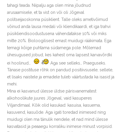
tahagi teada. Niipalju aga olen mina jõudnud
arusaamisele, et ta vist on või oli Jõgeval
politseijaoskonna püsiklient. Talle oleks ametivõimud
võinud anda lausa medali või kliendikaardi, et iga trahvi
püsikliendisoodustusena vähendatakse 10% või miks
mitte 20%. Bioloogilisest emast muidugi rääkimata. Ega
temagi kõige puhtama südamega pole. Mõlemad
ühesugused jobud, kes kahest oma lapsest karvavõrdki
ei hoolinud…
Aga see selleks… Praeguseks.
Tänase postituse rõhk on pandud positiivsusele, sellele,
et lisaks naistele ja emadele tuleb väärtustada ka isasid ja
mehi.
Mina ei kasvanud ülesse üldse pärisvanematest
alkohoolikute juures Jõgeval, vaid kasuperes
Viljandimaal. Kõik olid kasukad: kasuisa, kasuema,
kasuvend, kasuõde. Aga igati toredad inimesed ning
muidugi olen ma tänulik nendele, et nad mind ülesse
kasvatasid ja peaaegu korraliku inimese minust vorpisid.