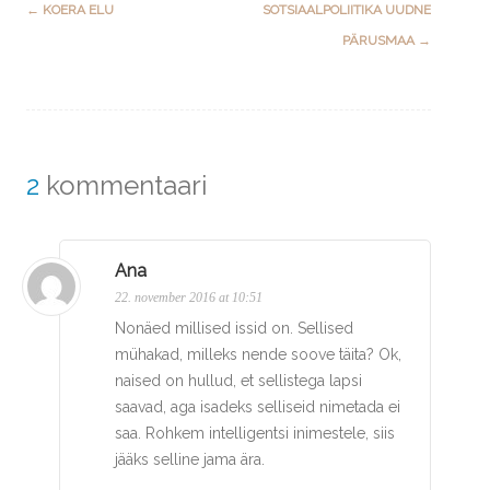
Post
←
KOERA ELU
SOTSIAALPOLIITIKA UUDNE
navigation
PÄRUSMAA
→
2
kommentaari
Ana
22. november 2016 at 10:51
Nonäed millised issid on. Sellised
mühakad, milleks nende soove täita? Ok,
naised on hullud, et sellistega lapsi
saavad, aga isadeks selliseid nimetada ei
saa. Rohkem intelligentsi inimestele, siis
jääks selline jama ära.