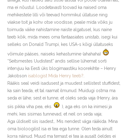
ma ei nõustu). Loodetavasti toovad ka naised oma
mehikestele lilli või teevad hommikul üllatuse ning
viiakse toit ja kohv otse voodisse, peale mida võiks ju
toimuda väike nahistamine naiste algatusel, kus naine
teeb kõik, mida mees oma fantaasiates unistab, isegi kui
selleks on Donald Trumpi, kes USA-s kõigi üllatuseks
võimule pääses, naiseks kehastumine (ahahaha)
“Seitsmestes Uudistest” andis sellise lühemat sorti
intervjuu ka Eesti üks blogimaastiku koorekihte – Henry
Jakobson
isablogist Mida Henry teeb?
.
Rääkis seal veidi isadusest ja muudest sellistest stuffidest,
ka sain teada, et tal raamat ilmunud. Muidugi ostma ma
seda ei lähe, sest ei tunne, et oleks seda vaja (Henry, ära
siis pikka viha pea, eks
), aga eks on ka inimesi ja
mehi, kes sisimas tunnevad, et neil on seda vaja;
Aga üldiselt siis isadest… Mis nendest väga rääkida. Mina
oma bioloogilist isa ei tea ega tunne. Olen teda ainult
korra näinud. Muud ma temast ei tea ja ausalt öeldes ei