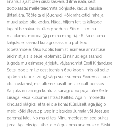
Enamus ajast olen siiski kasvanud ilma isata, sest
2000.aastal meile teadmata põhjustel kadus kasuisa
lihtsal ära. Tööle ta ei jõudnud. Kõik rahakotid, raha ja
muud asjad olid kodus. Nädal hiljem leiti ta külapoe
tagant heinakuurist üles pooduna. Siis oli ta minu
mäletamist mööda 59 ja mina mingi 14-16. Nii et tema
kahjuks ei saanud kunagi osaks mu põhikooli
lõpetamisele, Õisu Koolis käimist, esimese armastuse
leidmist ja siis selle kaotamist. Ei näinud ega saanud
lugeda mu esimese järjejutu väljaandmist Eesti Kirjanduse
Seltsi poolt, mille eest teenisin 600 krooni, mis oli selle
aja kohta (2004-2005) väga suur summa. Saaremaal uue
elu alustamist, mis ütleme ausalt on täielikult persses.
Kahjuks ei näe ega kohtu ta kunagi oma poja tütre Kelli-
Liisaga, keda kutsume lihtsalt Kelliks. Aga nii mõnedki
kindlasti räägiks, et ta ei ole kohal füüsiliselt, aga jälgib
meid kõiki ülevalt pilvepiirilt istudes Jumala või Jeesuse
paremal käel. No ma ei tea! Minu meelest on see puhas
jama! Aga eks igal ühel ole õigus oma arvamusele. Siiski