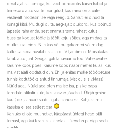
omal ajal sai temaga, kui veel põhikoolis käisin kabet ja
teinekord autokaarte mängitud, kus mina oma eale
vastavalt mõtlesin ise välja reeglid. Samuti ei olnud ta
kunagi kitsi. Muidugi oli tal aeg-ajalt olukordi, kus polnud
lapsele raha anda, sest enamus tema rahast kulus
bussiga kodust tööle ja töölt koju sõites, aga midagi ta
mulle ikka leidis. Sain kas või pulgakommi või midagi
kätte. Ja keda huvitab, siis ta oli Viljandimaal Mõisakülas
kiirabiauto juht. Seega igati tänuväärne töö. Vahetevahel
käisime koos poes. Käisime koos naabrimehel külas, kus
ma vist alati oodatud olin. Eh, ja ehitas mulle tööõpetuse
tunnis kodutööks antud linnumaja (vist oli siis 7.klass).
Nüüd aga… Nüüd aga olen ma ise isa, pisike papa
toredale plikatirtsule, kes kasvab jõudsalt. Ülejärgmine
kuu (loe: jaanuar) saab ta juba kaheseks. Kahjuks mu
kasuisa ei saa sellest osa
Kahjuks ei ole mul hetkel käepärast ühtegi head pilti
temast, aga kui leian, siis kindlasti täiendan pildiga seda
postitust.