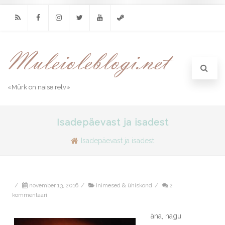
RSS
Facebook
Instagram
Twitter
Youtube
Steam
«Mürk on naise relv»
Isadepäevast ja isadest
Isadepäevast ja isadest
/
november 13, 2016
/
Inimesed & ühiskond
/
2
kommentaari
äna, nagu