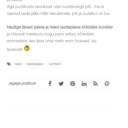
Aga postituses kasutusel olev luuletusega pilt… ma ei
saanud seda jätta mitte kasutamata, pilt ja luuletus nii ilus.
Nautige tänast päeva ja head isadepäeva kõkidele issidele
ja lõbusat meeleolu kogu pere seltsis kõikidele
emmedele, kes täna oma mehi enim hoiavad, kui
tavaliselt
isad
isadepäev
suhted
Jagage postitust