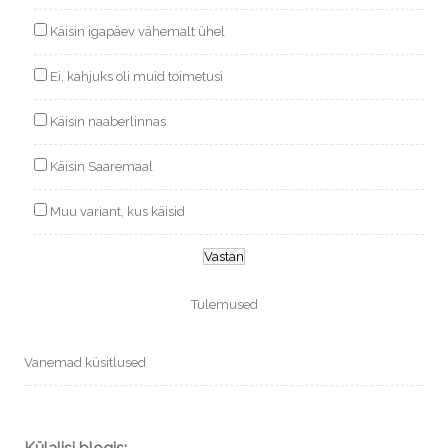
Käisin igapäev vähemalt ühel
Ei, kahjuks oli muid toimetusi
Käisin naaberlinnas
Käisin Saaremaal
Muu variant, kus käisid
Tulemused
Vanemad küsitlused