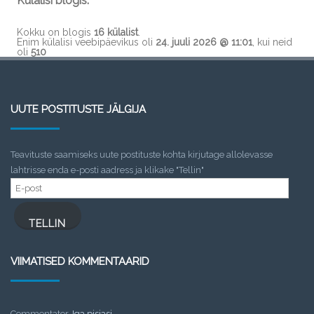
Külalisi blogis:
Kokku on blogis
16 külalist
.
Enim külalisi veebipäevikus oli
24. juuli 2026 @ 11:01
, kui neid
oli
510
UUTE POSTITUSTE JÄLGIJA
Teavituste saamiseks uute postituste kohta kirjutage allolevasse
lahtrisse enda e-posti aadress ja klikake "Tellin"
E-
post
TELLIN
VIIMATISED KOMMENTAARID
Commentator
,
Iga pisiasi…