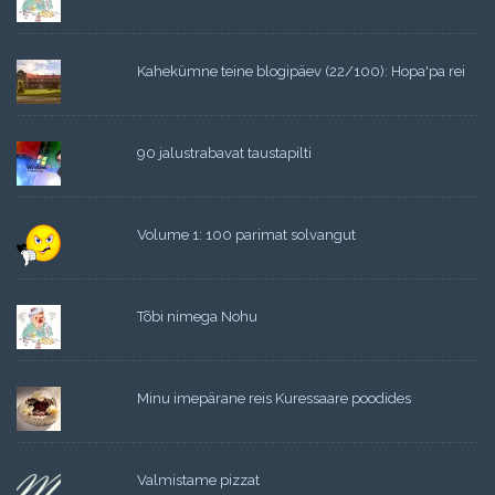
Kahekümne teine blogipäev (22/100): Hopa'pa rei
90 jalustrabavat taustapilti
Volume 1: 100 parimat solvangut
Tõbi nimega Nohu
Minu imepärane reis Kuressaare poodides
Valmistame pizzat