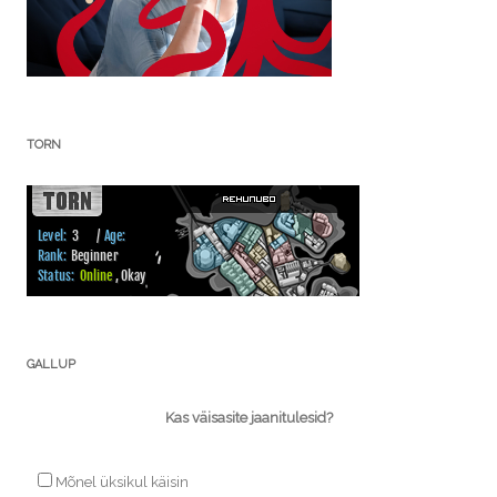
TORN
GALLUP
Kas väisasite jaanitulesid?
Mõnel üksikul käisin