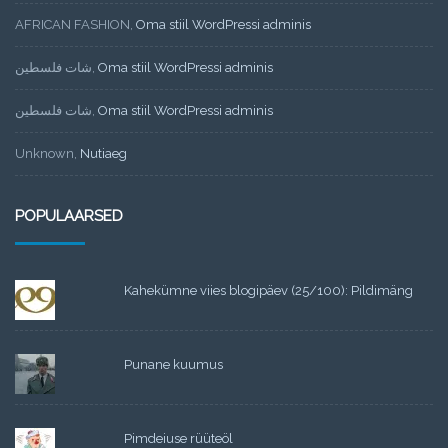
AFRICAN FASHION
,
Oma stiil WordPressi adminis
شات فلسطين
,
Oma stiil WordPressi adminis
شات فلسطين
,
Oma stiil WordPressi adminis
Unknown
,
Nutiaeg
POPULAARSED
Kahekümne viies blogipäev (25/100): Pildimäng
Punane kuumus
Pimdeiuse rüüteöl