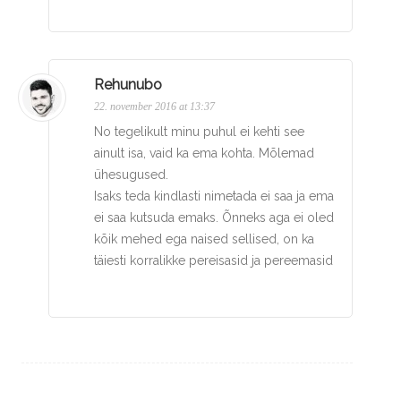
Rehunubo
22. november 2016 at 13:37
No tegelikult minu puhul ei kehti see
ainult isa, vaid ka ema kohta. Mõlemad
ühesugused.
Isaks teda kindlasti nimetada ei saa ja ema
ei saa kutsuda emaks. Õnneks aga ei oled
kõik mehed ega naised sellised, on ka
täiesti korralikke pereisasid ja pereemasid