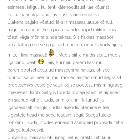
esimesel käigul, kui tehti kätehoolitsust, lae kõlarist
kostus rahulik ja rahustav klassikaline muusika.
Ülakeha paljaks võetud, läksin massaažilauale kõhuli,
nägu laua augus. Selja peale pandi soojad rätikud, mis
tõesti väga mõnna tunde tekitas. Siis hakkas massöör
oma kätega mu selga ja luid mudima, õnneks või kahjuks
mitte Hiina massaaž
. Mudis siit ja mudis sealt, mudis
iga kandi pealt
. Siis, kui neiu parem käsi mu
parempoolset abaluud masseerima hakkas, oli see
tohutult valus. See on mul mõned aastad olnud aeg-ajalt
probleemiks eelkõige valulikkuse poolest, mis mingi aeg
iseenesest kaob. Selgus toreda töötaja käest, et liigesed
on saanud vähe liikuda, on n-ö kinni “kiilunud” ja
igapäevaselt mingis kindlas asendis olemine ei tee
liigestele head (no seda teadsin isegi). Seega tuleks
rohkem liikuda, istudes erinevaid asendeid proovida, teha
kätega tuuleveskit.
Ülejäänud massaaž oli üsnagi valus, praktiliselt kuni