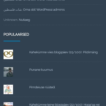
شات فلسطين
,
Oma stiil WordPressi adminis
Unknown
,
Nutiaeg
POPULAARSED
Kahekümne viies blogipäev (25/100): Pildimäng
Punane kuumus
Pimdeiuse rüüteöl
Kahekümne teine blogipäev (22/100): Hopa'pa rei