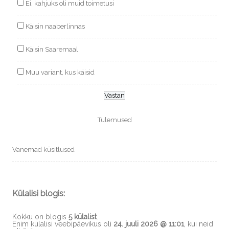
Ei, kahjuks oli muid toimetusi
Käisin naaberlinnas
Käisin Saaremaal
Muu variant, kus käisid
Tulemused
Vanemad küsitlused
Külalisi blogis:
Kokku on blogis
5 külalist
.
Enim külalisi veebipäevikus oli
24. juuli 2026 @ 11:01
, kui neid