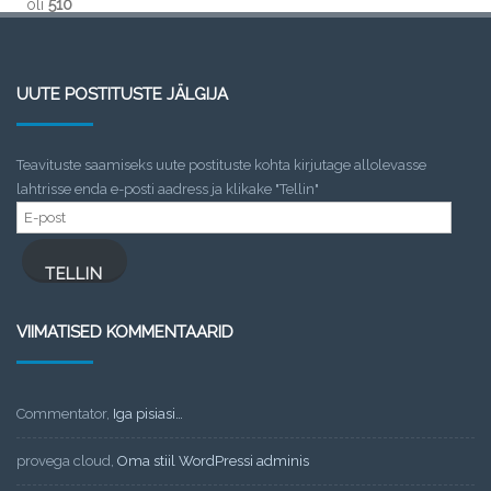
oli
510
UUTE POSTITUSTE JÄLGIJA
Teavituste saamiseks uute postituste kohta kirjutage allolevasse
lahtrisse enda e-posti aadress ja klikake "Tellin"
E-
post
TELLIN
VIIMATISED KOMMENTAARID
Commentator
,
Iga pisiasi…
provega cloud
,
Oma stiil WordPressi adminis