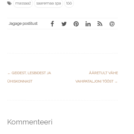
massaaž
saaremaa spa
töö
Jagage postitust
Post
←
GEIDEST, LESBIDEST JA
ÄÄRETULT VÄHE
navigation
ÜHISKONNAST
VAHIPATALJONI TÖÖST
→
Kommenteeri