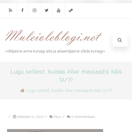
RSS
Facebook
Instagram
Twitter
Youtube
Steam
«Võitjad ei anna kunagi alla ja allaandjad ei võida kunagi»
Lugu sellest, kuidas Ailar massaažis käis
(2/7)
Lugu sellest, kuidas Ailar massaažis käis (2/7)
/
oktoober 21, 2017
/
Muu
/
0 kommentaari