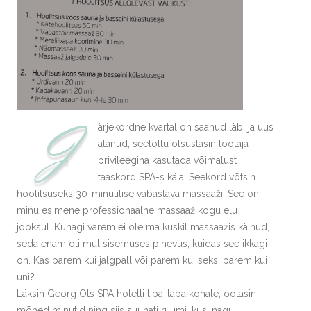
J
ärjekordne kvartal on saanud läbi ja uus
alanud, seetõttu otsustasin töötaja
privileegina kasutada võimalust
taaskord SPA-s käia. Seekord võtsin
hoolitsuseks 30-minutilise vabastava massaaži. See on
minu esimene professionaalne massaaž kogu elu
jooksul. Kunagi varem ei ole ma kuskil massaažis käinud,
seda enam oli mul sisemuses pinevus, kuidas see ikkagi
on. Kas parem kui jalgpall või parem kui seks, parem kui
uni?
Läksin Georg Ots SPA hotelli tipa-tapa kohale, ootasin
mõned minutid ning siis suunati ruumi, kus, nagu