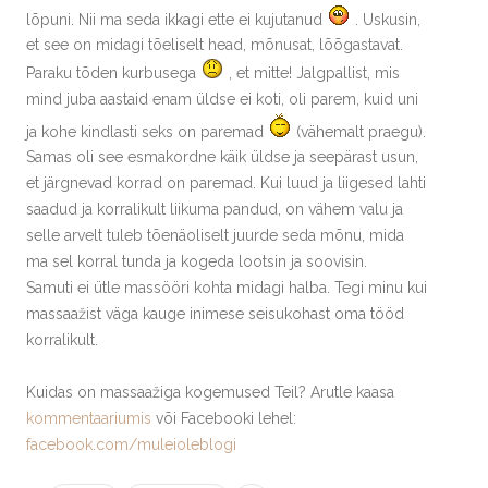
lõpuni. Nii ma seda ikkagi ette ei kujutanud
. Uskusin,
et see on midagi tõeliselt head, mõnusat, lõõgastavat.
Paraku tõden kurbusega
, et mitte! Jalgpallist, mis
mind juba aastaid enam üldse ei koti, oli parem, kuid uni
ja kohe kindlasti seks on paremad
(vähemalt praegu).
Samas oli see esmakordne käik üldse ja seepärast usun,
et järgnevad korrad on paremad. Kui luud ja liigesed lahti
saadud ja korralikult liikuma pandud, on vähem valu ja
selle arvelt tuleb tõenäoliselt juurde seda mõnu, mida
ma sel korral tunda ja kogeda lootsin ja soovisin.
Samuti ei ütle massööri kohta midagi halba. Tegi minu kui
massaažist väga kauge inimese seisukohast oma tööd
korralikult.
Kuidas on massaažiga kogemused Teil? Arutle kaasa
kommentaariumis
või Facebooki lehel:
facebook.com/muleioleblogi