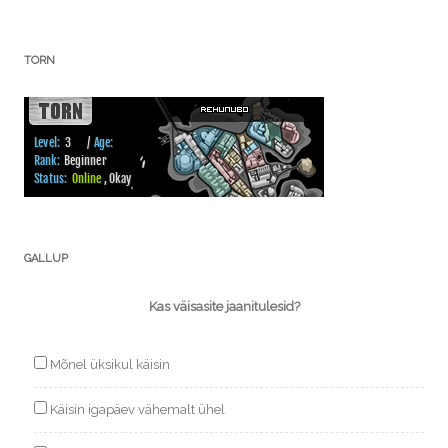
TORN
GALLUP
Kas väisasite jaanitulesid?
Mõnel üksikul käisin
Käisin igapäev vähemalt ühel