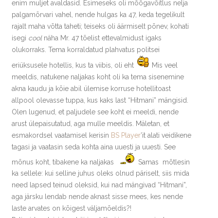
enim muljet avaldasid. Esimeseks oli mõõgavõitlus nelja
palgamõrvari vahel, nende hulgas ka 47, keda tegelikult
rajalt maha võtta taheti; teiseks oli äärmiselt põnev, kohati
isegi
cool
näha Mr. 47 tõelist ettevalmidust igaks
olukorraks. Tema korraldatud plahvatus politsei
eriüksusele hotellis, kus ta viibis, oli eht
Mis veel
meeldis, natukene naljakas koht oli ka tema sisenemine
akna kaudu ja kõie abil ülemise korruse hotellitoast
allpool olevasse tuppa, kus kaks last “Hitmani” mängisid.
Olen lugenud, et paljudele see koht ei meeldi, nende
arust ülepaisutatud, aga mulle meeldis. Mäletan, et
esmakordsel vaatamisel kerisin
BS Player
’it alati veidikene
tagasi ja vaatasin seda kohta aina uuesti ja uuesti. See
mõnus koht, tibakene ka naljakas
Samas mõtlesin
ka sellele: kui selline juhus oleks olnud päriselt, siis mida
need lapsed teinud oleksid, kui nad mängivad “Hitmani”,
aga järsku lendab nende aknast sisse mees, kes nende
laste arvates on kõigest väljamõeldis?!