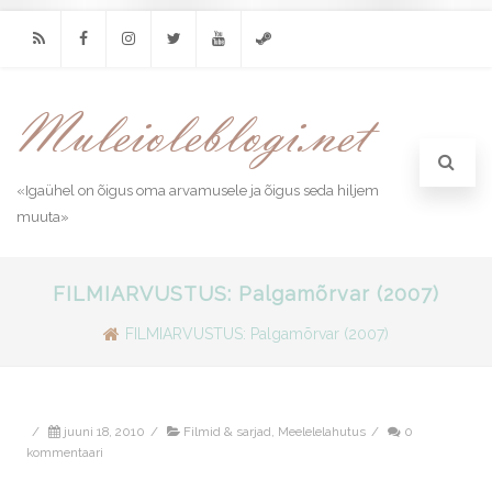
RSS
Facebook
Instagram
Twitter
Youtube
Steam
«Igaühel on õigus oma arvamusele ja õigus seda hiljem
muuta»
FILMIARVUSTUS: Palgamõrvar (2007)
FILMIARVUSTUS: Palgamõrvar (2007)
/
juuni 18, 2010
/
Filmid & sarjad
,
Meelelelahutus
/
0
kommentaari