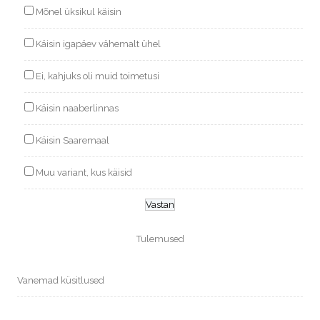
Mõnel üksikul käisin
Käisin igapäev vähemalt ühel
Ei, kahjuks oli muid toimetusi
Käisin naaberlinnas
Käisin Saaremaal
Muu variant, kus käisid
Tulemused
Vanemad küsitlused