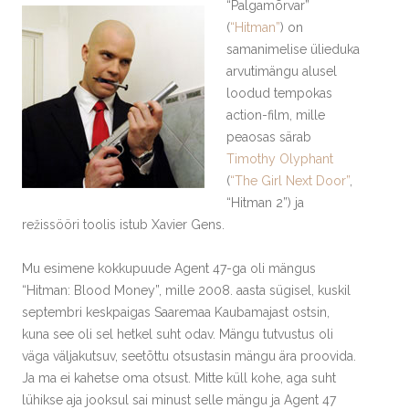
“Palgamõrvar”
(
“Hitman”
) on
samanimelise ülieduka
arvutimängu alusel
loodud tempokas
action-film, mille
peaosas särab
Timothy Olyphant
(
“The Girl Next Door”
,
“Hitman 2”) ja
režissööri toolis istub Xavier Gens.
Mu esimene kokkupuude Agent 47-ga oli mängus
“Hitman: Blood Money”, mille 2008. aasta sügisel, kuskil
septembri keskpaigas Saaremaa Kaubamajast ostsin,
kuna see oli sel hetkel suht odav. Mängu tutvustus oli
väga väljakutsuv, seetõttu otsustasin mängu ära proovida.
Ja ma ei kahetse oma otsust. Mitte küll kohe, aga suht
lühikse aja jooksul sai minust selle mängu ja Agent 47