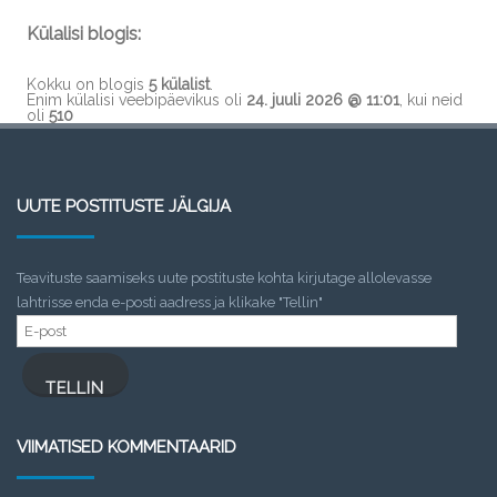
Külalisi blogis:
Kokku on blogis
5 külalist
.
Enim külalisi veebipäevikus oli
24. juuli 2026 @ 11:01
, kui neid
oli
510
UUTE POSTITUSTE JÄLGIJA
Teavituste saamiseks uute postituste kohta kirjutage allolevasse
lahtrisse enda e-posti aadress ja klikake "Tellin"
E-
post
TELLIN
VIIMATISED KOMMENTAARID