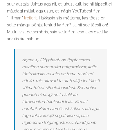
suur austaja. Juhtus aga nii, et juhuslikult, ise nii täpselt ei
mäletagi millal, aga usun, et nägin YouTube’st filmi
“Hitman”
treilerit
. Hakkasin siis mõtlema, kas tõesti on
selle mängu põhjal tehtud ka film? Ja nii see tõesti on!
Mullu, vist detsembris, sain selle filmi esmakordselt ka
arvutis ära nähtud.
Agent 47 (Olyphant) on tipptasemel
maailma surmavaim palgamõrvar, kelle
tähtsaimaks relvaks on tema raudsed
närvid, mis aitavad ta alati välja ka täiesti
võimatutest situatsioonidest. Sel mehel
puudub nimi, 47 on ta kuklale
tätoveeritud triipkoodi kaks viimast
numbrit. Külmaverelisest kütist saab aga
tagaaetav, kui 47 segatakse räpase
riigipöörde telgitagustesse. Nüüd peab
mees põgenema läbi Ida-Euroopa,