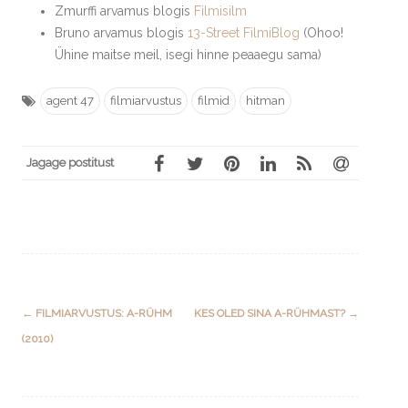
Zmurffi arvamus blogis
Filmisilm
Bruno arvamus blogis
13-Street FilmiBlog
(Ohoo!
Ühine maitse meil, isegi hinne peaaegu sama)
agent 47
filmiarvustus
filmid
hitman
Jagage postitust
Post
←
FILMIARVUSTUS: A-RÜHM
KES OLED SINA A-RÜHMAST?
→
navigation
(2010)