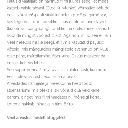
Paljusid vaatajaid on häirinud filmi juures seegi, et mees
kaitseb naisterahvast (Olga Kurylenko) võimalike ohtude
eest. Nõustun! 47 oli siiski tunneteta proff palgamõrvar,
kes tegi oma tööd korralikult, kus ei olnud tunnistajaid
(kui oli, siis bang-bang). Järelikult ei oleks mees saanud
hoolida mingist võõrast tšikist. Aga noh, mind see ei häiri.
Veel meeldis mulle seegi, et filmis kasutatud paljusid
võtteid, mis mängu(de)s mängijatele avanenud on: kuul
otse pähe, mürgitamine, fiber wire. Oskus maskeerida
ennast kelleks tahes.
See supermõnna film ja vaataksin alati uuesti, kui mõni
Eesti telekanalitest seda näitama peaks.
Arvestades näitlejate ja meeskonna head tööd,
stsenaariumi, mis oleks siiski võinud olla veidikene
parem, pinget, mis filmi vaadates nii mõnelgi korral
ilmema hakkab, hindaksin filmi 8/10.
Veel arvustusi teistelt blogijatelt: