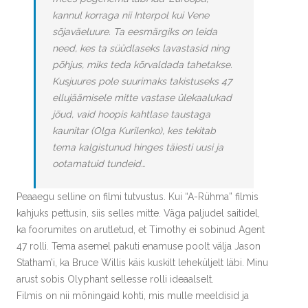
kannul korraga nii Interpol kui Vene
sõjaväeluure. Ta eesmärgiks on leida
need, kes ta süüdlaseks lavastasid ning
põhjus, miks teda kõrvaldada tahetakse.
Kusjuures pole suurimaks takistuseks 47
ellujäämisele mitte vastase ülekaalukad
jõud, vaid hoopis kahtlase taustaga
kaunitar (Olga Kurilenko), kes tekitab
tema kalgistunud hinges täiesti uusi ja
ootamatuid tundeid…
Peaaegu selline on filmi tutvustus. Kui “A-Rühma” filmis
kahjuks pettusin, siis selles mitte. Väga paljudel saitidel,
ka foorumites on arutletud, et Timothy ei sobinud Agent
47 rolli. Tema asemel pakuti enamuse poolt välja Jason
Statham’i, ka Bruce Willis käis kuskilt leheküljelt läbi. Minu
arust sobis Olyphant sellesse rolli ideaalselt.
Filmis on nii mõningaid kohti, mis mulle meeldisid ja