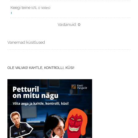
Keegi teine
(0%, 0 Votes)
Vastanuid:
0
Vanemad küsitlused
OLE VALVAS! KAHTLE, KONTROLLI, KÜSI!