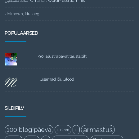
شات فلسطين
,
Oma stiil WordPressi adminis
Unknown
,
Nutiaeg
POPULAARSED
90 jalustrabavat taustapilti
Ilusamad jõululood
SILDIPILV
armastus
100 blogipäeva
a-rühm
ai