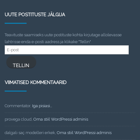
UUTE POSTITUSTE JÄLGIJA
Teavituste saamiseks uute postituste kohta kirjutage allolevasse
lahtrisse enda e-posti aadress ja klikake "Tellin"
E-
post
TELLIN
VIIMATISED KOMMENTAARID
Commentator
,
Iga pisiasi…
provega cloud
,
Oma stiil WordPressi adminis
dalgalı saç modelleri erkek
,
Oma stiil WordPressi adminis