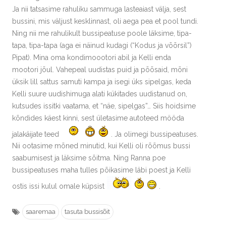
Ja nii tatsasime rahuliku sammuga lasteaiast välja, sest
bussini, mis väljust kesklinnast, oli aega pea et pool tundi.
Ning nii me rahulikult bussipeatuse poole läksime, tipa-
tapa, tipa-tapa (aga ei näinud kudagi (“Kodus ja võõrsil”)
Pipat). Mina oma kondimoootori abil ja Kelli enda
mootori jõul. Vahepeal uudistas puid ja põõsaid, mõni
üksik lill sattus samuti kampa ja isegi üks sipelgas, keda
Kelli suure uudishimuga alati kükitades uudistanud on,
kutsudes issitki vaatama, et “näe, sipelgas”… Siis hoidsime
kõndides käest kinni, sest ületasime autoteed mööda
jalakäijate teed
. Ja olimegi bussipeatuses.
Nii ootasime mõned minutid, kui Kelli oli rõõmus bussi
saabumisest ja läksime sõitma. Ning Ranna poe
bussipeatuses maha tulles põikasime läbi poest ja Kelli
ostis issi kulul omale küpsist
.
saaremaa
tasuta bussisõit