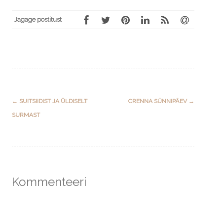
Jagage postitust
Post
←
SUITSIIDIST JA ÜLDISELT
CRENNA SÜNNIPÄEV
→
navigation
SURMAST
Kommenteeri