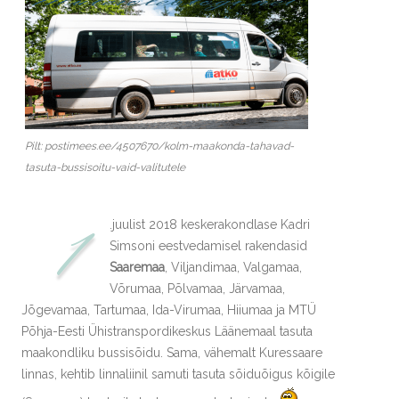
Pilt: postimees.ee/4507670/kolm-maakonda-tahavad-
tasuta-bussisoitu-vaid-valitutele
1
.juulist 2018 keskerakondlase Kadri
Simsoni eestvedamisel rakendasid
Saaremaa
, Viljandimaa, Valgamaa,
Võrumaa, Põlvamaa, Järvamaa,
Jõgevamaa, Tartumaa, Ida-Virumaa, Hiiumaa ja MTÜ
Põhja-Eesti Ühistranspordikeskus Läänemaal tasuta
maakondliku bussisõidu. Sama, vähemalt Kuressaare
linnas, kehtib linnaliinil samuti tasuta sõiduõigus kõigile