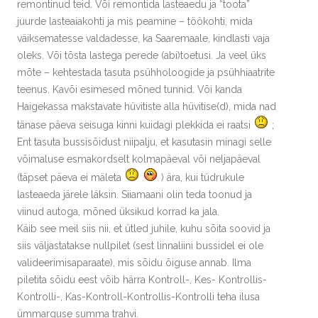
remontinud teid. Või remontida lasteaedu ja “toota”
juurde lasteaiakohti ja mis peamine – töökohti, mida
väiksematesse valdadesse, ka Saaremaale, kindlasti vaja
oleks. Või tõsta lastega perede (abi)toetusi. Ja veel üks
mõte – kehtestada tasuta psühholoogide ja psühhiaatrite
teenus. Kavõi esimesed mõned tunnid. Või kanda
Haigekassa makstavate hüvitiste alla hüvitise(d), mida nad
tänase päeva seisuga kinni kuidagi plekkida ei raatsi
;
Ent tasuta bussisõidust niipalju, et kasutasin minagi selle
võimaluse esmakordselt kolmapäeval või neljapäeval
(täpset päeva ei mäleta
) ära, kui tüdrukule
lasteaeda järele läksin. Siiamaani olin teda toonud ja
viinud autoga, mõned üksikud korrad ka jala.
Käib see meil siis nii, et ütled juhile, kuhu sõita soovid ja
siis väljastatakse nullpilet (sest linnaliini bussidel ei ole
valideerimisaparaate), mis sõidu õiguse annab. Ilma
piletita sõidu eest võib härra Kontroll-, Kes- Kontrollis-
Kontrolli-, Kas-Kontroll-Kontrollis-Kontrolli teha ilusa
ümmarguse summa trahvi.