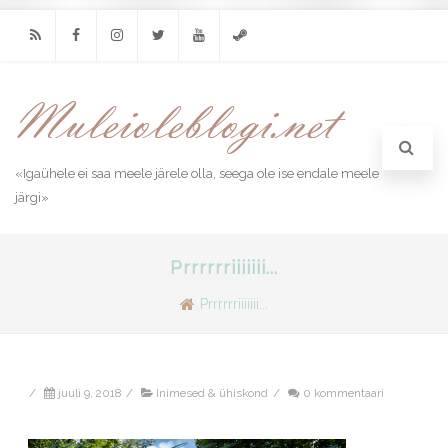
RSS
Facebook
Instagram
Twitter
Youtube
Steam
«Igaühele ei saa meele järele olla, seega ole ise endale meele
järgi»
Prrrrrriiiiiii...
Prrrrrriiiiiii...
/
juuli 9, 2018
/
Inimesed & ühiskond
/
0 kommentaari