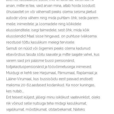
arvan, mitte ei tea, vaid arvan mina, aitab hoida loodust:
õhusaastet on või vähemalt peaks olema seisma jäetud
autode võrra vähem ning mida puhtam õhk, seda parem
meile, inimestele, ja loomadele ning kõikidele
elusolenditele, isegi taimedele, sest õhk, mida kõik
elusolendid Maal sisse hingavad, on puhtuse (väiksema
reostuse) tõttu kasulikum meiegi tervisele.
Samuti on nüüd või õigemini peaks olema kadunud
ebavõrdsus tasuta sõitu saavate ja mitte saajate vahel, kus
varem said prii pääsme bussi pensionärid,
toitjakaotuspensionärid ja töövõimetusega inimesed.
Muidugi ei kehti see Harjumaal, Pärnumaal, Raplamaal ja
Lääne-Virumaal, kus bussisõidu eest peavad endiselt
maksma 20-62.aastased kodanikud. Ka noor kuningas,
kes nutab…
Ent teisest küljest, jällegi minu isiklikust vaatevinklist, oleks
riik võinud selle nutsuga teha midagi kasulikumat,
vajalikumat, mõistlikumat, otstarbekamat. Näiteks