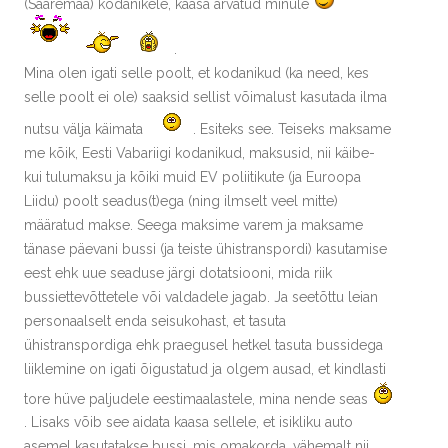
(Saaremaa) kodanikele, kaasa arvatud minule
.
Mina olen igati selle poolt, et kodanikud (ka need, kes
selle poolt ei ole) saaksid sellist võimalust kasutada ilma
nutsu välja käimata
. Esiteks see. Teiseks maksame
me kõik, Eesti Vabariigi kodanikud, maksusid, nii käibe-
kui tulumaksu ja kõiki muid EV poliitikute (ja Euroopa
Liidu) poolt seadus(t)ega (ning ilmselt veel mitte)
määratud makse. Seega maksime varem ja maksame
tänase päevani bussi (ja teiste ühistranspordi) kasutamise
eest ehk uue seaduse järgi dotatsiooni, mida riik
bussiettevõttetele või valdadele jagab. Ja seetõttu leian
personaalselt enda seisukohast, et tasuta
ühistranspordiga ehk praegusel hetkel tasuta bussidega
liiklemine on igati õigustatud ja olgem ausad, et kindlasti
tore hüve paljudele eestimaalastele, mina nende seas
. Lisaks võib see aidata kaasa sellele, et isikliku auto
asemel kasutatakse bussi, mis omakorda, vähemalt nii