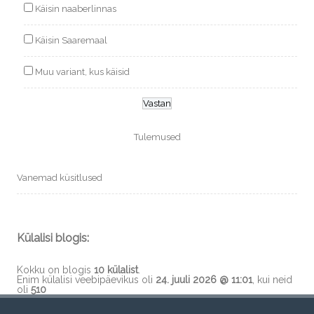
Käisin naaberlinnas
Käisin Saaremaal
Muu variant, kus käisid
Tulemused
Vanemad küsitlused
Külalisi blogis:
Kokku on blogis
10 külalist
.
Enim külalisi veebipäevikus oli
24. juuli 2026 @ 11:01
, kui neid
oli
510