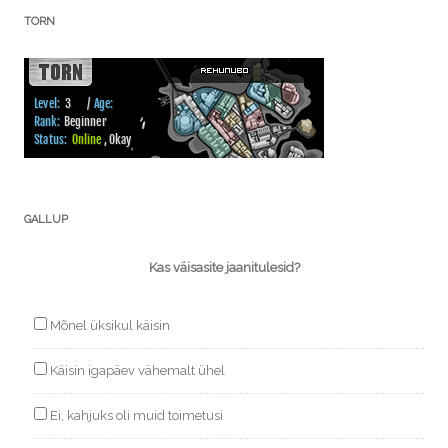
TORN
GALLUP
Kas väisasite jaanitulesid?
Mõnel üksikul käisin
Käisin igapäev vähemalt ühel
Ei, kahjuks oli muid toimetusi