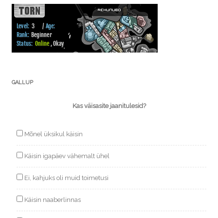
GALLUP
Kas väisasite jaanitulesid?
Mõnel üksikul käisin
Käisin igapäev vähemalt ühel
Ei, kahjuks oli muid toimetusi
Käisin naaberlinnas