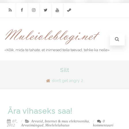
RSS
Facebook
Instagram
Twitter
Youtube
Steam
«Kõik, mida te tahate, et inimesed teile teevad, tehke ka neile»
Silt
don’t get angry 2
Ära vihaseks saa!
07,
Arvutid, Internet & muu elektroonika
,
0
2012
Arvutimängud
,
Meelelelahutus
kommentaari