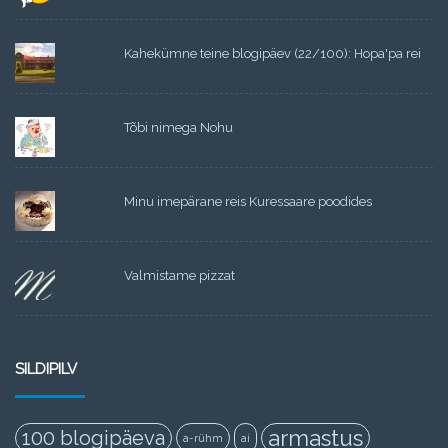
Kahekümne teine blogipäev (22/100): Hopa'pa rei
Tõbi nimega Nohu
Minu imepärane reis Kuressaare poodides
Valmistame pizzat
SILDIPILV
armastus
100 blogipäeva
a-rühm
ai