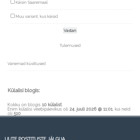
Käisin Saaremaal
Muu variant, kus käisid
Tulemused
Vanemad küsitlused
Külalisi blogis:
Kokku on blogis
10 külalist
.
Enim külalisi veebipäevikus oli
24. juuli 2026 @ 11:01
, kui neid
oli
510
UUTE POSTITUSTE JÄLGIJA