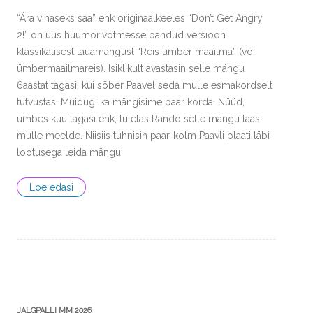
“Ära vihaseks saa” ehk originaalkeeles “Don’t Get Angry
2!” on uus huumorivõtmesse pandud versioon
klassikalisest lauamängust “Reis ümber maailma” (või
ümbermaailmareis). Isiklikult avastasin selle mängu
6aastat tagasi, kui sõber Paavel seda mulle esmakordselt
tutvustas. Muidugi ka mängisime paar korda. Nüüd,
umbes kuu tagasi ehk, tuletas Rando selle mängu taas
mulle meelde. Niisiis tuhnisin paar-kolm Paavli plaati läbi
lootusega leida mängu
Loe edasi
JALGPALLI MM 2026