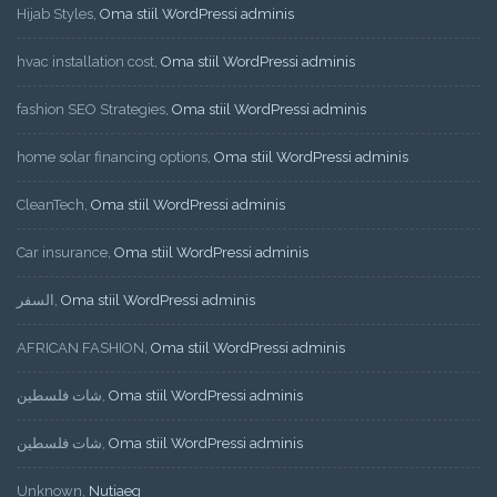
Hijab Styles
,
Oma stiil WordPressi adminis
hvac installation cost
,
Oma stiil WordPressi adminis
fashion SEO Strategies
,
Oma stiil WordPressi adminis
home solar financing options
,
Oma stiil WordPressi adminis
CleanTech
,
Oma stiil WordPressi adminis
Car insurance
,
Oma stiil WordPressi adminis
السفر
,
Oma stiil WordPressi adminis
AFRICAN FASHION
,
Oma stiil WordPressi adminis
شات فلسطين
,
Oma stiil WordPressi adminis
شات فلسطين
,
Oma stiil WordPressi adminis
Unknown
,
Nutiaeg