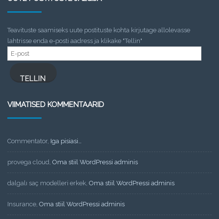
Teavituste saamiseks uute postituste kohta kirjutage allolevasse
lahtrisse enda e-posti aadress ja klikake "Tellin"
E-
post
TELLIN
VIIMATISED KOMMENTAARID
Commentator
,
Iga pisiasi…
provega cloud
,
Oma stiil WordPressi adminis
dalgalı saç modelleri erkek
,
Oma stiil WordPressi adminis
Insurance
,
Oma stiil WordPressi adminis