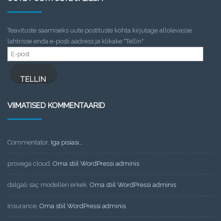
Teavituste saamiseks uute postituste kohta kirjutage allolevasse
lahtrisse enda e-posti aadress ja klikake "Tellin"
E-
post
TELLIN
VIIMATISED KOMMENTAARID
Commentator
,
Iga pisiasi…
provega cloud
,
Oma stiil WordPressi adminis
dalgalı saç modelleri erkek
,
Oma stiil WordPressi adminis
Insurance
,
Oma stiil WordPressi adminis