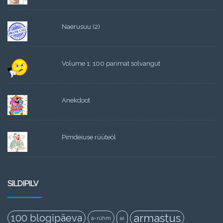
Naerusuu (2)
Volume 1: 100 parimat solvangut
Anekdoot
Pimdeiuse rüüteöl
SILDIPILV
armastus
100 blogipäeva
a-rühm
ai