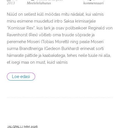
2013
Meelelelahutus
kommentaari
Nüüd on sellest küll möödas mitu nädalat, kui valmis
minu esimene muudetud intro Saksa krimisarjale
“Komissar Rex”, kus tark ja osav politseikoer Reginald von
Ravenhorst (Rex) võitleb oma truude sõprade ja
peremehe Moseri (Tobias Moretti) ning peale Moseri
surma Brandtneriga (Gedeon Burkhard) erinevat sorti
hämarate pättide ja kaabakatega, tehes neile tuule nii alla,
et isegi maa on must, kuid valmis
Loe edasi
JALGPALLI MM 2026