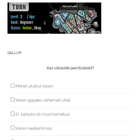
GALLUP
Kas väisasite jaanitulesid?
Mõnel üksikul käisin
Käisin igapäev vähemalt ühel
Ei, kahjuks oli muid toimetusi
Käisin naaberlinnas