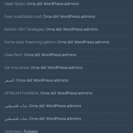
Hijab Styles
,
Oma stiil WordPressi adminis
hvac installation cost
,
Oma stiil WordPressi adminis
fashion SEO Strategies
,
Oma stiil WordPressi adminis
home solar financing options
,
Oma stiil WordPressi adminis
CleanTech
,
Oma stiil WordPressi adminis
Car insurance
,
Oma stiil WordPressi adminis
السفر
,
Oma stiil WordPressi adminis
AFRICAN FASHION
,
Oma stiil WordPressi adminis
شات فلسطين
,
Oma stiil WordPressi adminis
شات فلسطين
,
Oma stiil WordPressi adminis
Unknown
,
Nutiaeg