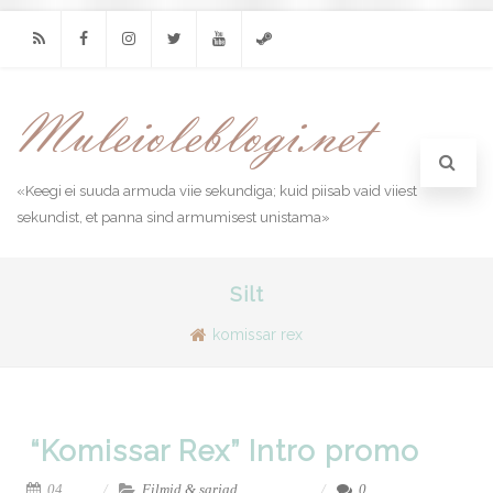
RSS
Facebook
Instagram
Twitter
Youtube
Steam
«Keegi ei suuda armuda viie sekundiga; kuid piisab vaid viiest
sekundist, et panna sind armumisest unistama»
Silt
komissar rex
“Komissar Rex” Intro promo
04,
Filmid & sarjad
,
0