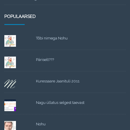
POPULAARSED
Tõbi nimega Nohu
Päriselt???
Kuressaare Jaanituli 2011
Nagu üllatus selgest taevast
Nohu