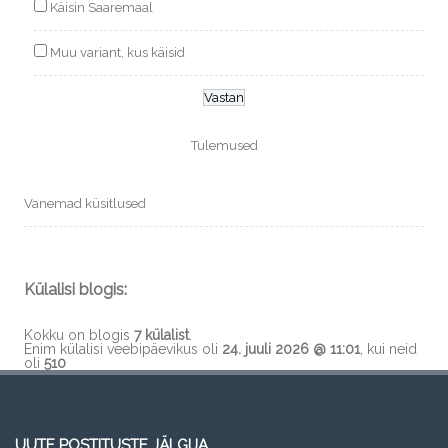
Käisin Saaremaal
Muu variant, kus käisid
Tulemused
Vanemad küsitlused
Külalisi blogis:
Kokku on blogis
7 külalist
.
Enim külalisi veebipäevikus oli
24. juuli 2026 @ 11:01
, kui neid
oli
510
UUTE POSTITUSTE JÄLGIJA