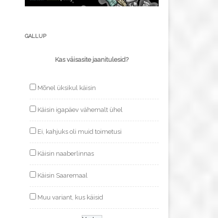
GALLUP
Kas väisasite jaanitulesid?
Mõnel üksikul käisin
Käisin igapäev vähemalt ühel
Ei, kahjuks oli muid toimetusi
Käisin naaberlinnas
Käisin Saaremaal
Muu variant, kus käisid