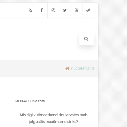
RSS
Facebook
Instagram
Twitter
Youtube
Steam
nutitelefonid
JALGPALLI MM 2026
Mis riigi vutimeeskond sinu arvates saab
jalgpallis maailmameistriks?