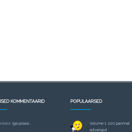
TISED KOMMENTAARID
POPULAARSED
tator
,
Iga pisiasi…
Volume 1: 100 parimat
solvangut