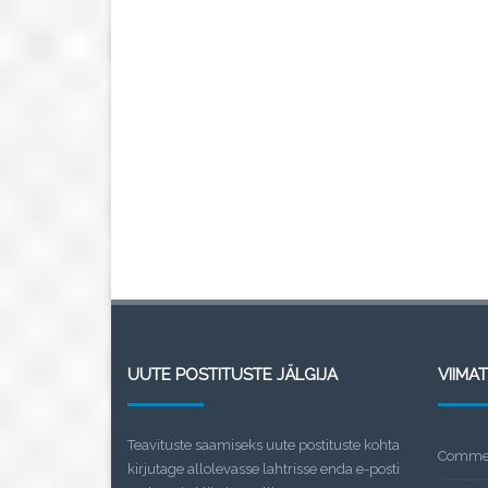
UUTE POSTITUSTE JÄLGIJA
VIIMA
Teavituste saamiseks uute postituste kohta
Commen
kirjutage allolevasse lahtrisse enda e-posti