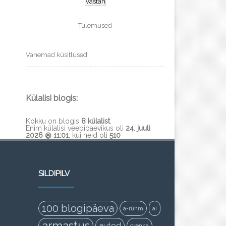
Tulemused
Vanemad küsitlused
Külalisi blogis:
Kokku on blogis
8 külalist
.
Enim külalisi veebipäevikus oli
24. juuli
2026 @ 11:01
, kui neid oli
510
SILDIPILV
100 blogipäeva
a-rühm
ai
armastus
autod
crenna