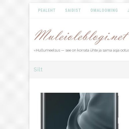
PEALEHT
SAIDIST
OMALOOMING
«Hullumeelsus — see on korrata ühte ja sama asja ootu
Silt