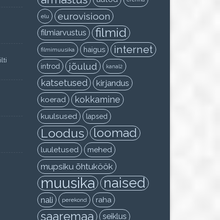
eurovisioon
elu
filmid
filmiarvustus
internet
haigus
filmimuusika
lti
jõulud
introd
kanal2
katsetused
kirjandus
kokkamine
koerad
kuulsused
lapsed
Loodus
loomad
luuletused
mehed
mupsiku õhtuköök
muusika
naised
nali
raha
perekond
saaremaa
seiklus