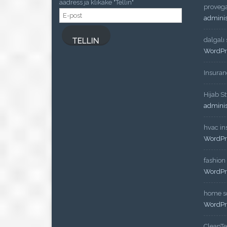
aadress ja klikake "Tellin"
proveg
E-
admini
post
dalgalı
TELLIN
WordPr
Insuran
Hijab St
admini
hvac ins
WordPr
fashion
WordPr
home so
WordPr
CleanT