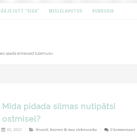
JÄRJEJUTT “SIGA”
MEELELAHUTUS
RUBRIIGID
ses saada erinevaid tulemusi»
Mida pidada silmas nutipätsi
ostmisel?
02, 2022
Arvutid, Internet & muu elektroonika
0 kommentaari