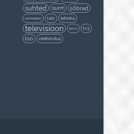
suhted
surm
sõbrad
talv
tehnika
sünnipäev
televisioon
tv3
tervis
töö
veebindus