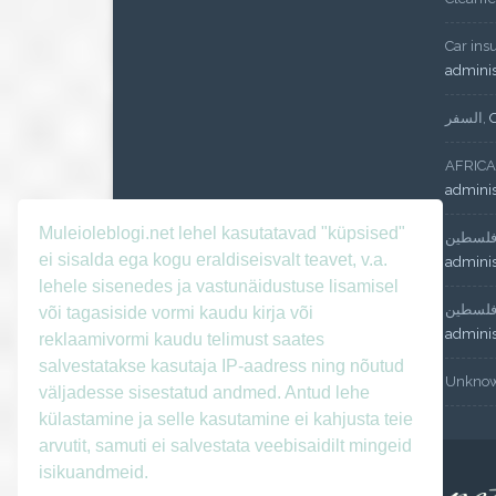
Car ins
admini
السفر
,
AFRICA
admini
Muleioleblogi.net lehel kasutatavad "küpsised"
لسطين
ei sisalda ega kogu eraldiseisvalt teavet, v.a.
admini
lehele sisenedes ja vastunäidustuse lisamisel
لسطين
või tagasiside vormi kaudu kirja või
admini
reklaamivormi kaudu telimust saates
salvestatakse kasutaja IP-aadress ning nõutud
Unkno
väljadesse sisestatud andmed. Antud lehe
külastamine ja selle kasutamine ei kahjusta teie
arvutit, samuti ei salvestata veebisaidilt mingeid
isikuandmeid.