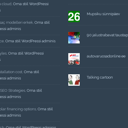
a cloud
,
Oma stiil WordPressi
s
Mupsiku sünnipäev
 saç modelleri erkek
,
Oma stiil
essi adminis
90 jalustrabavat taustapi
ce
,
Oma stiil WordPressi adminis
yles
,
Oma stiil WordPressi
autovaruosadonline.ee
s
tallation cost
,
Oma stiil
Talking cartoon
essi adminis
 SEO Strategies
,
Oma stiil
essi adminis
lar financing options
,
Oma stiil
essi adminis
ech
,
Oma stiil WordPressi adminis