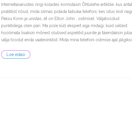
Internetiavarustes ringi kolades komistasin Õhtulehe artiklile, kus ant
praktilist nõud, mida silmas pidada taibuka telefoni, kes istus kivil nag
Paksu Konn ja unistas, et on Elton John , ostmisel. Väljatoodud
punktidega olen päri. Ma pole küll ekspert ega midagi, kuid sellest
hoolimata lisaksin mõned olulised aspektid juurde ja täiendaksin juba
välja toodut enda vaatevinklist. Mida mina telefoni ostmise ajal jälgiks
Loe edasi