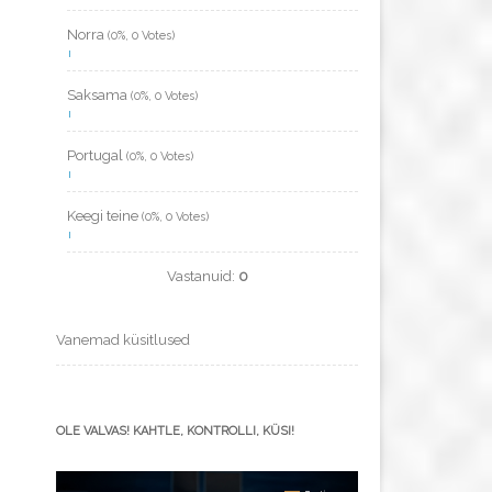
Norra
(0%, 0 Votes)
Saksama
(0%, 0 Votes)
Portugal
(0%, 0 Votes)
Keegi teine
(0%, 0 Votes)
Vastanuid:
0
Vanemad küsitlused
OLE VALVAS! KAHTLE, KONTROLLI, KÜSI!