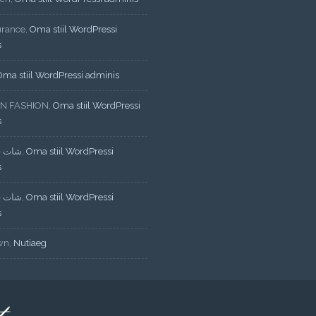
urance
,
Oma stiil WordPressi
s
Oma stiil WordPressi adminis
N FASHION
,
Oma stiil WordPressi
s
شات ف
,
Oma stiil WordPressi
s
شات ف
,
Oma stiil WordPressi
s
wn
,
Nutiaeg