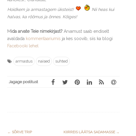
Hoidkem ja armastagem üksteist!
Nii heas kui
halvas, ka rõõmus ja õnnes. Kõiges!
M
ida arvate Teie nimekirjast?
Arvamust saab endiselt
avaldada
kommentaariumis
ja kes soovib, siis ka blogi
Facebooki lehel
armastus
naised
suhted
Jagage postitust
Post
←
SÕRVE TRIP
KIIRREIS LÄÄTSA SADAMASSE
→