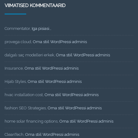
VIIMATISED KOMMENTAARID
Commentator
,
Iga pisiasi…
provega cloud
,
Oma stiil WordPressi adminis
dalgalı saç modelleri erkek
,
Oma stiil WordPressi adminis
Insurance
,
Oma stiil WordPressi adminis
Hijab Styles
,
Oma stiil WordPressi adminis
hvac installation cost
,
Oma stiil WordPressi adminis
fashion SEO Strategies
,
Oma stiil WordPressi adminis
home solar financing options
,
Oma stiil WordPressi adminis
CleanTech
,
Oma stiil WordPressi adminis