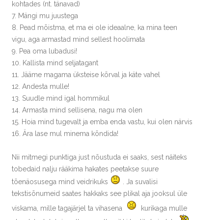
kohtades (nt. tänavad)
7. Mängi mu juustega
8. Pead mõistma, et ma ei ole ideaalne, ka mina teen
vigu, aga armastad mind sellest hoolimata
9. Pea oma lubadusi!
10. Kallista mind seljatagant
11. Jääme magama üksteise kõrval ja käte vahel
12. Andesta mulle!
13. Suudle mind igal hommikul
14. Armasta mind sellisena, nagu ma olen
15. Hoia mind tugevalt ja emba enda vastu, kui olen närvis
16. Ära lase mul minema kõndida!
Nii mitmegi punktiga just nõustuda ei saaks, sest näiteks
tobedaid nalju rääkima hakates peetakse suure
tõenäosusega mind veidrikuks
. Ja suvalisi
tekstisõnumeid saates hakkaks see plikal aja jooksul üle
viskama, mille tagajärjel ta vihasena
kurikaga mulle