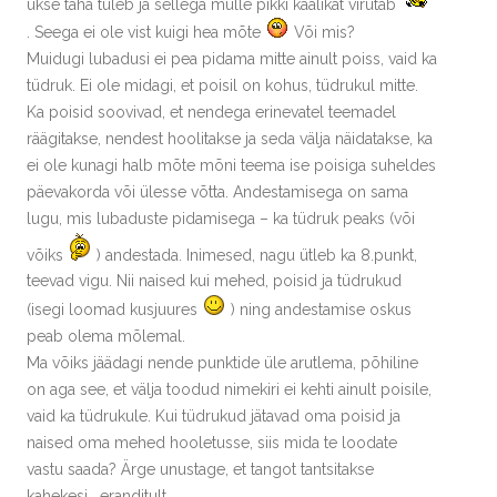
ukse taha tuleb ja sellega mulle pikki kaalikat virutab
. Seega ei ole vist kuigi hea mõte
Või mis?
Muidugi lubadusi ei pea pidama mitte ainult poiss, vaid ka
tüdruk. Ei ole midagi, et poisil on kohus, tüdrukul mitte.
Ka poisid soovivad, et nendega erinevatel teemadel
räägitakse, nendest hoolitakse ja seda välja näidatakse, ka
ei ole kunagi halb mõte mõni teema ise poisiga suheldes
päevakorda või ülesse võtta. Andestamisega on sama
lugu, mis lubaduste pidamisega – ka tüdruk peaks (või
võiks
) andestada. Inimesed, nagu ütleb ka 8.punkt,
teevad vigu. Nii naised kui mehed, poisid ja tüdrukud
(isegi loomad kusjuures
) ning andestamise oskus
peab olema mõlemal.
Ma võiks jäädagi nende punktide üle arutlema, põhiline
on aga see, et välja toodud nimekiri ei kehti ainult poisile,
vaid ka tüdrukule. Kui tüdrukud jätavad oma poisid ja
naised oma mehed hooletusse, siis mida te loodate
vastu saada? Ärge unustage, et tangot tantsitakse
kahekesi… eranditult.