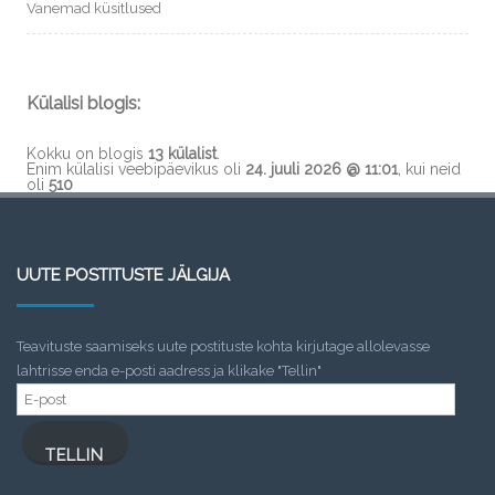
Vanemad küsitlused
Külalisi blogis:
Kokku on blogis
13 külalist
.
Enim külalisi veebipäevikus oli
24. juuli 2026 @ 11:01
, kui neid
oli
510
UUTE POSTITUSTE JÄLGIJA
Teavituste saamiseks uute postituste kohta kirjutage allolevasse
lahtrisse enda e-posti aadress ja klikake "Tellin"
E-
post
TELLIN