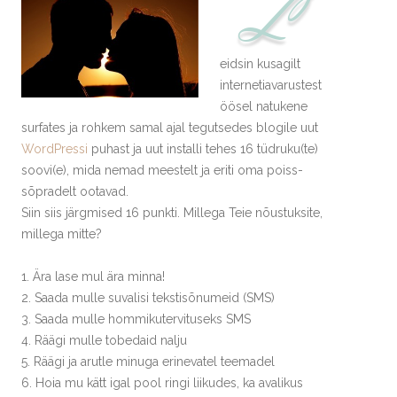
L
eidsin kusagilt
internetiavarustest
öösel natukene
surfates ja rohkem samal ajal tegutsedes blogile uut
WordPressi
puhast ja uut installi tehes 16 tüdruku(te)
soovi(e), mida nemad meestelt ja eriti oma poiss-
sõpradelt ootavad.
Siin siis järgmised 16 punkti. Millega Teie nõustuksite,
millega mitte?
1. Ära lase mul ära minna!
2. Saada mulle suvalisi tekstisõnumeid (SMS)
3. Saada mulle hommikutervituseks SMS
4. Räägi mulle tobedaid nalju
5. Räägi ja arutle minuga erinevatel teemadel
6. Hoia mu kätt igal pool ringi liikudes, ka avalikus