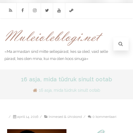
RSS
Facebook
Instagram
Twitter
Youtube
Steam
«Ma armastan sind mitte sellepärast, kes sa oled, vaid selle
pärast, kes olen mina, kui ma olen koos sinuga»
16 asja, mida tüdruk sinult ootab
16 asja, mida tüdruk sinult ootab
/
aprill 14, 2016
/
Inimesed & ühiskond
/
0 kommentaari