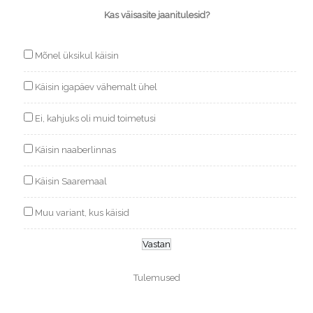
Kas väisasite jaanitulesid?
Mõnel üksikul käisin
Käisin igapäev vähemalt ühel
Ei, kahjuks oli muid toimetusi
Käisin naaberlinnas
Käisin Saaremaal
Muu variant, kus käisid
Tulemused