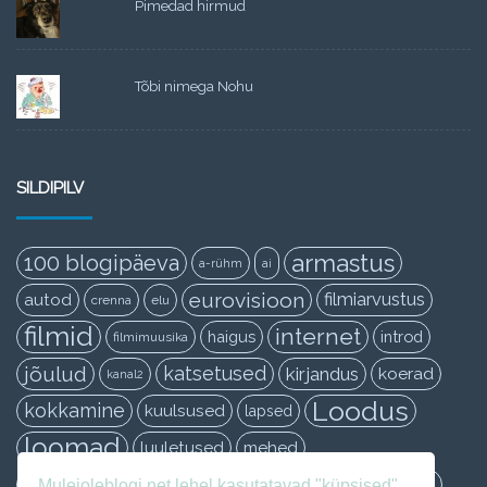
Pimedad hirmud
Tõbi nimega Nohu
SILDIPILV
armastus
100 blogipäeva
a-rühm
ai
eurovisioon
filmiarvustus
autod
crenna
elu
filmid
internet
haigus
introd
filmimuusika
jõulud
katsetused
kirjandus
koerad
kanal2
Loodus
kokkamine
kuulsused
lapsed
loomad
luuletused
mehed
muusika
naised
mupsiku õhtuköök
Muleioleblogi.net lehel kasutatavad "küpsised"