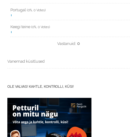
Portugal
(0%, 0 Votes)
Keegi teine
(0%, 0 Votes)
Vastanuid:
0
Vanemad küsitlused
OLE VALVAS! KAHTLE, KONTROLLI, KÜSI!