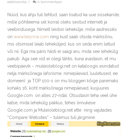
elektroonika
/
0 kommentaari
Nüüd, kus ahju tuli tehtud, saan lisatud ka uue sissekande,
mille põhiteema sel korral oleks seotud interneti ja
veebindusega. Nimelt leidsin lehekülje, mille aadressiks
on
www.keyrow.com
ning kust saab otsida märksõnu,
mis otsimisel leiab leheküljed, kus on seda enim leitud
või nii. Ega ma päris hästi ei saagi aru, mida see lehekülg
pakub. Aga see vist ei olegi tähtis, kuna avastasin, et mu
veebipäevik – muleioleblogi.net on kataloogis esindatud
nelja märksõnaga (aforisme, nimepäevad, luuletused, ee
domeen) ja TOP 100-s on mu bloggeri kõige paremaks
kohaks 16. koht märksõnaga nimepäevad, kusjuures
Google.com on alles 27-ndal. Otsustasin teha veel ühe
katse, mida lehekülg pakkus, tehes linnukese
Google.com ja Muleioleblogi.net ette ning vajutades
“Compare Websites” – tulemus tuli järgmine: