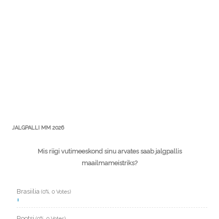
JALGPALLI MM 2026
Mis riigi vutimeeskond sinu arvates saab jalgpallis
maailmameistriks?
Brasiilia
(0%, 0 Votes)
Rootsi
(0%, 0 Votes)