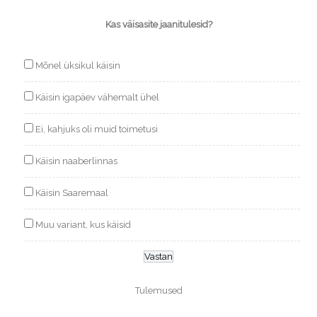
Kas väisasite jaanitulesid?
Mõnel üksikul käisin
Käisin igapäev vähemalt ühel
Ei, kahjuks oli muid toimetusi
Käisin naaberlinnas
Käisin Saaremaal
Muu variant, kus käisid
Tulemused