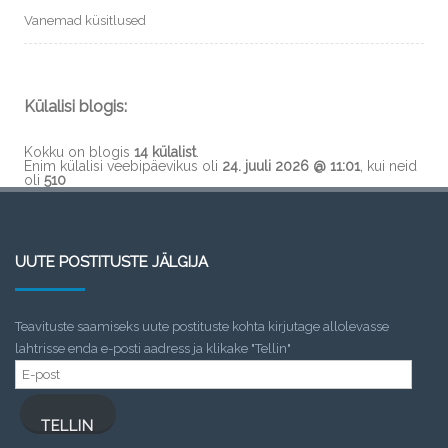
Vanemad küsitlused
Külalisi blogis:
Kokku on blogis
14 külalist
.
Enim külalisi veebipäevikus oli
24. juuli 2026 @ 11:01
, kui neid
oli
510
UUTE POSTITUSTE JÄLGIJA
Teavituste saamiseks uute postituste kohta kirjutage allolevasse
lahtrisse enda e-posti aadress ja klikake "Tellin"
E-
post
TELLIN