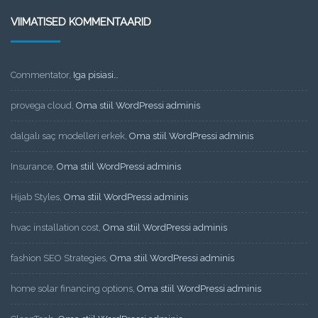
VIIMATISED KOMMENTAARID
Commentator
,
Iga pisiasi…
provega cloud
,
Oma stiil WordPressi adminis
dalgalı saç modelleri erkek
,
Oma stiil WordPressi adminis
Insurance
,
Oma stiil WordPressi adminis
Hijab Styles
,
Oma stiil WordPressi adminis
hvac installation cost
,
Oma stiil WordPressi adminis
fashion SEO Strategies
,
Oma stiil WordPressi adminis
home solar financing options
,
Oma stiil WordPressi adminis