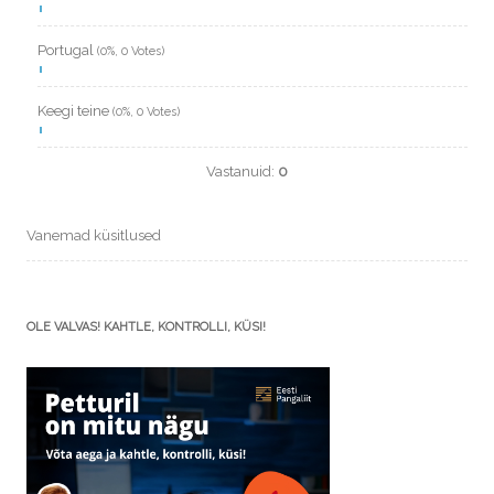
Portugal
(0%, 0 Votes)
Keegi teine
(0%, 0 Votes)
Vastanuid:
0
Vanemad küsitlused
OLE VALVAS! KAHTLE, KONTROLLI, KÜSI!