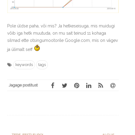
Pole üldse paha, või mis? Ja hetkeseisuga, mis muidugi
võib iga hetk muutuda, on mu sait teinud 11 kohaga
silmad ette otsingumootorile Google.com, mis on vägev
ja ülimalt seff
keywords
tags
Jagage postitust
Post
←
TERE, EESTI EURO!
ALGUS
→