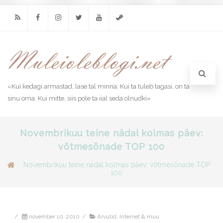
RSS
Facebook
Instagram
Twitter
Youtube
Steam
«Kui kedagi armastad, lase tal minna. Kui ta tuleb tagasi, on ta
sinu oma. Kui mitte, siis pole ta iial seda olnudki»
Novembrikuu teine nädal kolmas päev:
võtmesõnade TOP 100
Novembrikuu teine nädal kolmas päev: võtmesõnade TOP
100
/
november 10, 2010
/
Arvutid, Internet & muu