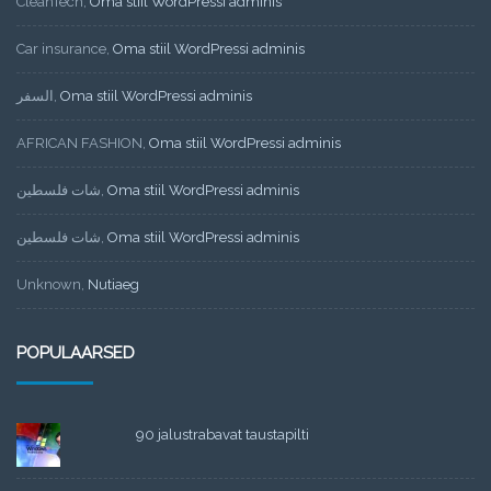
CleanTech
,
Oma stiil WordPressi adminis
Car insurance
,
Oma stiil WordPressi adminis
السفر
,
Oma stiil WordPressi adminis
AFRICAN FASHION
,
Oma stiil WordPressi adminis
شات فلسطين
,
Oma stiil WordPressi adminis
شات فلسطين
,
Oma stiil WordPressi adminis
Unknown
,
Nutiaeg
POPULAARSED
90 jalustrabavat taustapilti