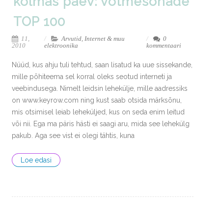
kolmas päev: võtmesõnade
TOP 100
11,
Arvutid, Internet & muu
0
2010
elektroonika
kommentaari
Nüüd, kus ahju tuli tehtud, saan lisatud ka uue sissekande,
mille põhiteema sel korral oleks seotud interneti ja
veebindusega. Nimelt leidsin lehekülje, mille aadressiks
on www.keyrow.com ning kust saab otsida märksõnu,
mis otsimisel leiab leheküljed, kus on seda enim leitud
või nii. Ega ma päris hästi ei saagi aru, mida see lehekülg
pakub. Aga see vist ei olegi tähtis, kuna
Loe edasi