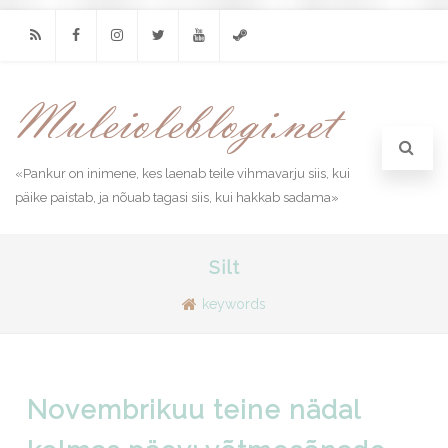
RSS
Facebook
Instagram
Twitter
Youtube
Steam
«Pankur on inimene, kes laenab teile vihmavarju siis, kui
päike paistab, ja nõuab tagasi siis, kui hakkab sadama»
Silt
keywords
Novembrikuu teine nädal