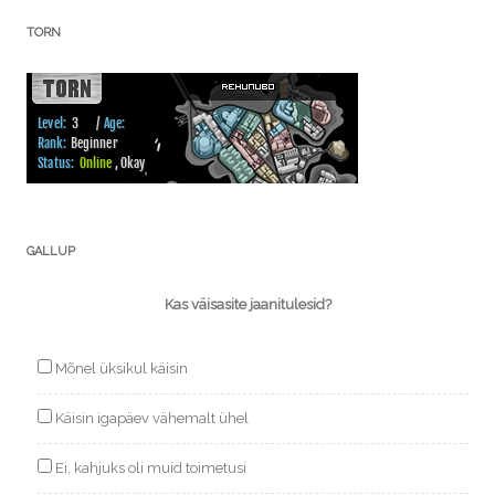
TORN
GALLUP
Kas väisasite jaanitulesid?
Mõnel üksikul käisin
Käisin igapäev vähemalt ühel
Ei, kahjuks oli muid toimetusi