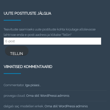
UUTE POSTITUSTE JÄLGIJA
Teavituste saamiseks uute postituste kohta kirjutage allolevasse
lahtrisse enda e-posti aadress ja klikake "Tellin"
E-
post
TELLIN
VIIMATISED KOMMENTAARID
Commentator
,
Iga pisiasi…
provega cloud
,
Oma stiil WordPressi adminis
dalgalı saç modelleri erkek
,
Oma stiil WordPressi adminis