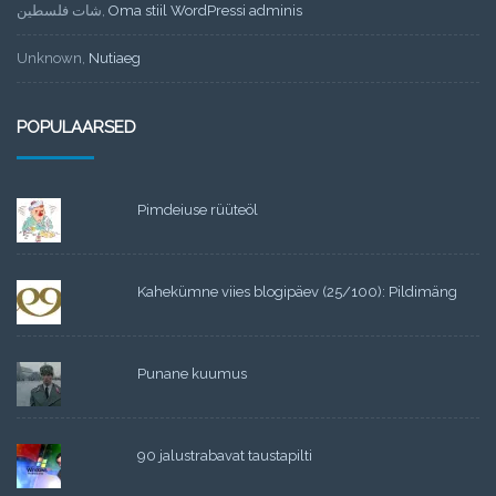
شات فلسطين
,
Oma stiil WordPressi adminis
Unknown
,
Nutiaeg
POPULAARSED
Pimdeiuse rüüteöl
Kahekümne viies blogipäev (25/100): Pildimäng
Punane kuumus
90 jalustrabavat taustapilti