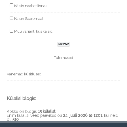
Käisin naaberlinnas
Käisin Saaremaal
Muu variant, kus käisid
Tulemused
Vanemad küsitlused
Külalisi blogis:
Kokku on blogis
15 külalist
.
Enim külalisi veebipäevikus oli
24. juuli 2026 @ 11:01
, kui neid
oli
510