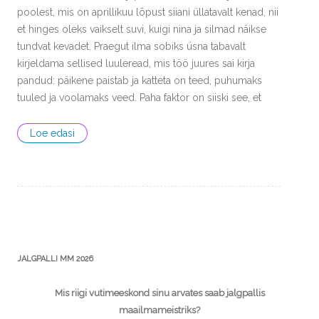
poolest, mis on aprillikuu lõpust siiani üllatavalt kenad, nii
et hinges oleks vaikselt suvi, kuigi nina ja silmad näikse
tundvat kevadet. Praegut ilma sobiks üsna tabavalt
kirjeldama sellised luuleread, mis töö juures sai kirja
pandud: päikene paistab ja katteta on teed, puhumaks
tuuled ja voolamaks veed. Paha faktor on siiski see, et
Loe edasi
JALGPALLI MM 2026
Mis riigi vutimeeskond sinu arvates saab jalgpallis
maailmameistriks?