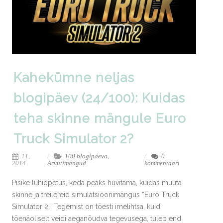
Kahekümne neljas
blogipäev (24/100): Kuidas
teha skinne mängule Euro
Truck Simulator 2?
11,
100 blogipäeva
,
0
2014
Arvutimängud
kommentaari
Pisike lühiõpetus, keda peaks huvitama, kuidas muuta
skinne ja treilereid simulatsioonimängus “Euro Truck
Simulator 2”. Tegemist on tõesti imelihtsa, kuid
tõenäoliselt veidi aeganõudva tegevusega, tuleb end