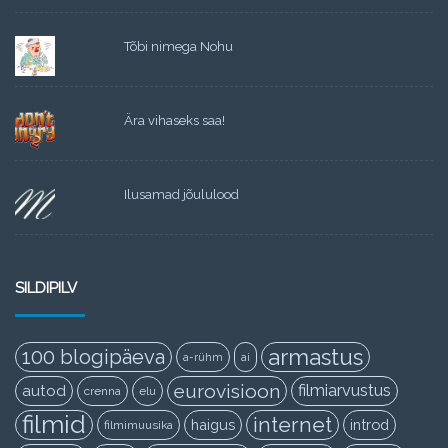
Tõbi nimega Nohu
Ära vihaseks saa!
Ilusamad jõululood
SILDIPILV
armastus
100 blogipäeva
a-rühm
ai
eurovisioon
filmiarvustus
autod
crenna
elu
filmid
internet
haigus
introd
filmimuusika