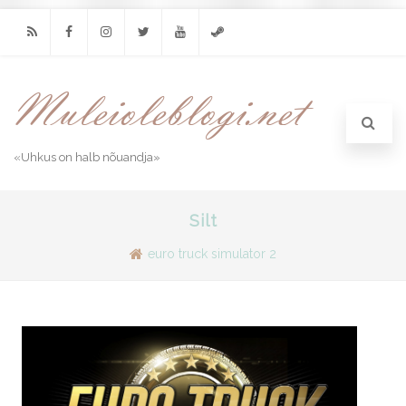
RSS
Facebook
Instagram
Twitter
Youtube
Steam
«Uhkus on halb nõuandja»
Silt
euro truck simulator 2