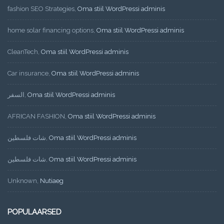
fashion SEO Strategies
,
Oma stiil WordPressi adminis
home solar financing options
,
Oma stiil WordPressi adminis
CleanTech
,
Oma stiil WordPressi adminis
Car insurance
,
Oma stiil WordPressi adminis
السفر
,
Oma stiil WordPressi adminis
AFRICAN FASHION
,
Oma stiil WordPressi adminis
شات فلسطين
,
Oma stiil WordPressi adminis
شات فلسطين
,
Oma stiil WordPressi adminis
Unknown
,
Nutiaeg
POPULAARSED