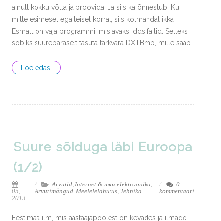
ainult kokku võtta ja proovida. Ja siis ka õnnestub. Kui
mitte esimesel ega teisel korral, siis kolmandal ikka
Esmalt on vaja programmi, mis avaks .dds failid. Selleks
sobiks suurepäraselt tasuta tarkvara DXTBmp, mille saab
Loe edasi
Suure sõiduga läbi Euroopa
(1/2)
Arvutid, Internet & muu elektroonika
,
0
05,
Arvutimängud
,
Meelelelahutus
,
Tehnika
kommentaari
2013
Eestimaa ilm, mis aastaajapoolest on kevades ja ilmade