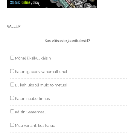
GALLUP
Kas väisasite jaanitulesid?
Mõnel üksikul käisin
Käisin igapäev vähemalt ühel
Ei, kahjuks oli muid toimetusi
Käisin naaberlinnas
Käisin Saaremaal
Muu variant, kus käisid