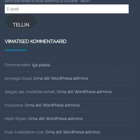
lahtrisse enda e-posti aadress ja klikake "Tellin"
E-
post
TELLIN
VIIMATISED KOMMENTAARID
Commentator
,
Iga pisiasi…
provega cloud
,
Oma stiil WordPressi adminis
dalgalı saç modelleri erkek
,
Oma stiil WordPressi adminis
Insurance
,
Oma stiil WordPressi adminis
Hijab Styles
,
Oma stiil WordPressi adminis
hvac installation cost
,
Oma stiil WordPressi adminis