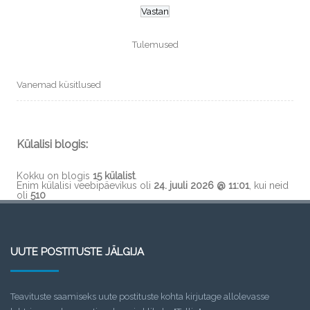
Tulemused
Vanemad küsitlused
Külalisi blogis:
Kokku on blogis
15 külalist
.
Enim külalisi veebipäevikus oli
24. juuli 2026 @ 11:01
, kui neid
oli
510
UUTE POSTITUSTE JÄLGIJA
Teavituste saamiseks uute postituste kohta kirjutage allolevasse