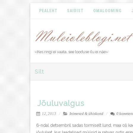
PEALEHT
SAIDIST
OMALOOMING
«Kes ringi ei vaata, see looduse ilu ei näe»
Silt
Jõuluvalgus
12, 2013
Inimesed & ühiskond
0 kommen
6-ndal detsembril sadas tormiselt lund, maa oli k
jõululaat, kus laadalised müüsid ja rahvas ostis eri