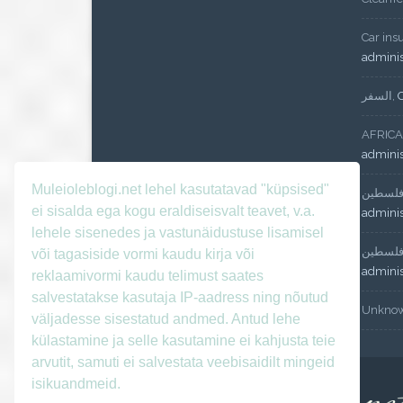
Car ins
admini
السفر
,
AFRICA
admini
Muleioleblogi.net lehel kasutatavad "küpsised"
لسطين
ei sisalda ega kogu eraldiseisvalt teavet, v.a.
admini
lehele sisenedes ja vastunäidustuse lisamisel
لسطين
või tagasiside vormi kaudu kirja või
admini
reklaamivormi kaudu telimust saates
salvestatakse kasutaja IP-aadress ning nõutud
Unkno
väljadesse sisestatud andmed. Antud lehe
külastamine ja selle kasutamine ei kahjusta teie
arvutit, samuti ei salvestata veebisaidilt mingeid
isikuandmeid.