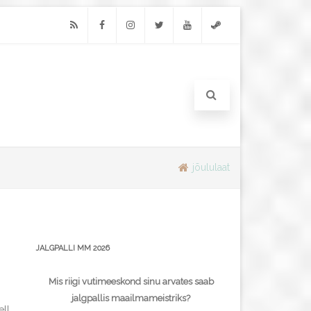
RSS
Facebook
Instagram
Twitter
Youtube
Steam
jõululaat
JALGPALLI MM 2026
Mis riigi vutimeeskond sinu arvates saab
jalgpallis maailmameistriks?
ell