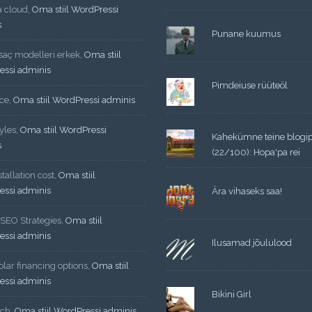
a cloud
,
Oma stiil WordPressi
s
Punane kuumus
 saç modelleri erkek
,
Oma stiil
essi adminis
Pimdeiuse rüüteöl
ce
,
Oma stiil WordPressi adminis
yles
,
Oma stiil WordPressi
Kahekümne teine blogi
s
(22/100): Hopa'pa rei
tallation cost
,
Oma stiil
essi adminis
Ära vihaseks saa!
 SEO Strategies
,
Oma stiil
essi adminis
Ilusamad jõululood
lar financing options
,
Oma stiil
essi adminis
Bikini Girl
ech
,
Oma stiil WordPressi adminis