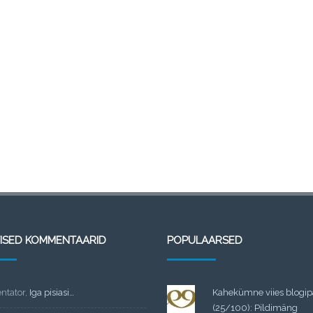
TISED KOMMENTAARID
POPULAARSED
tator
,
Iga pisiasi…
Kahekümne viies blogi
(25/100): Pildimäng