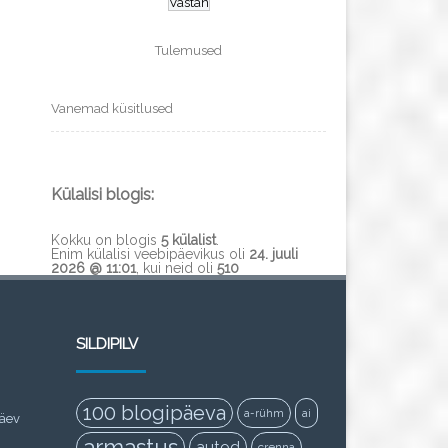
Tulemused
Vanemad küsitlused
Külalisi blogis:
Kokku on blogis
5 külalist
.
Enim külalisi veebipäevikus oli
24. juuli
2026 @ 11:01
, kui neid oli
510
SILDIPILV
100 blogipäeva
a-rühm
ai
päev
armastus
autod
crenna