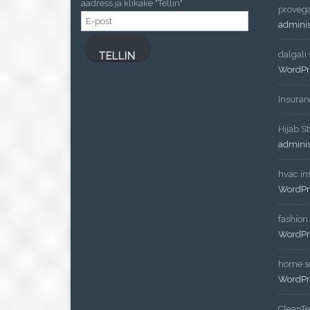
aadress ja klikake "Tellin"
proveg
E-
admini
post
dalgalı
TELLIN
WordPr
Insuran
Hijab St
admini
hvac ins
WordPr
fashion
WordPr
home so
WordPr
CleanT