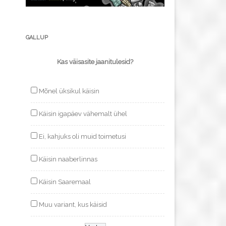
GALLUP
Kas väisasite jaanitulesid?
Mõnel üksikul käisin
Käisin igapäev vähemalt ühel
Ei, kahjuks oli muid toimetusi
Käisin naaberlinnas
Käisin Saaremaal
Muu variant, kus käisid