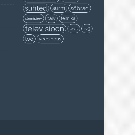
suhted
surm
sõbrad
talv
tehnika
sünnipäev
televisioon
tv3
tervis
töö
veebindus