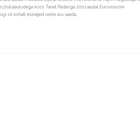
 jõululauludega koos Tanel Padariga 2001.aastal Eurovisiooni
i oli kohati esinejast raske aru saada,