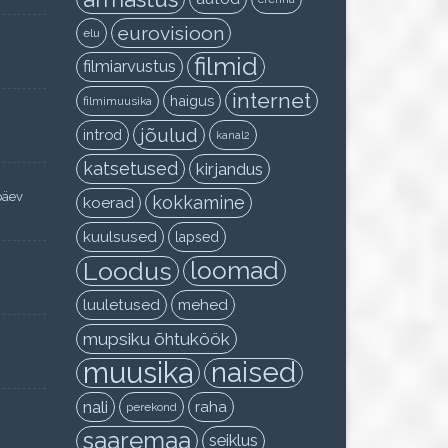
eurovisioon
elu
filmid
filmiarvustus
internet
haigus
filmimuusika
jõulud
introd
kanal2
katsetused
kirjandus
päev
kokkamine
koerad
kuulsused
lapsed
Loodus
loomad
luuletused
mehed
mupsiku õhtuköök
muusika
naised
nali
raha
perekond
saaremaa
seiklus