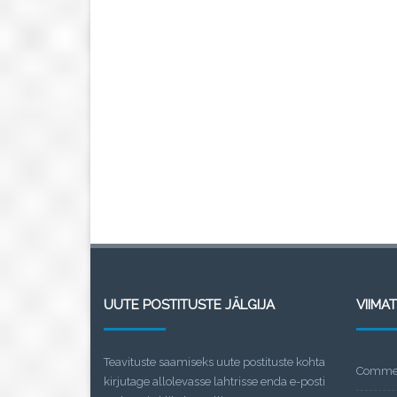
UUTE POSTITUSTE JÄLGIJA
VIIMA
Teavituste saamiseks uute postituste kohta
Commen
kirjutage allolevasse lahtrisse enda e-posti