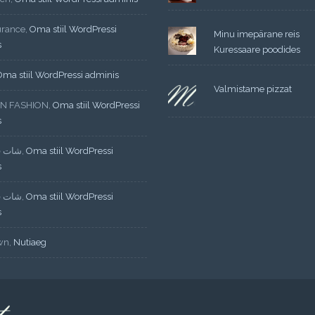
urance
,
Oma stiil WordPressi
Minu imepärane reis
s
Kuressaare poodides
Oma stiil WordPressi adminis
Valmistame pizzat
N FASHION
,
Oma stiil WordPressi
s
شات ف
,
Oma stiil WordPressi
s
شات ف
,
Oma stiil WordPressi
s
wn
,
Nutiaeg