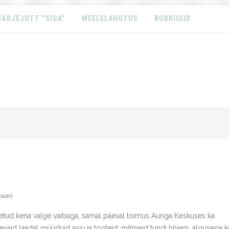
JÄRJEJUTT “SIGA”
MEELELAHUTUS
RUBRIIGID
taari
aetud kena valge vaibaga, samal päeval toimus Auriga Keskuses ka
nevaid laadal müüduid asju ja tooteid; mitmeid tundi hiljem, algusega k