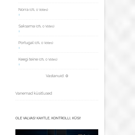
Norra
(0%, 0 Votes)
Saksama
(0%, 0 Votes)
Portugal
(0%, 0 Votes)
Keegi teine
(0%, 0 Votes)
Vastanuid:
0
Vanemad küsitlused
OLE VALVAS! KAHTLE, KONTROLLI, KÜSI!