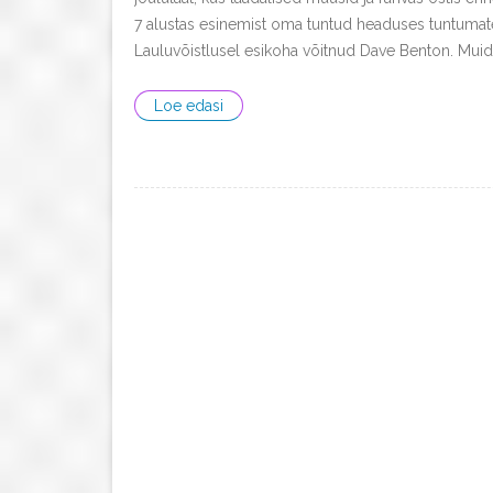
7 alustas esinemist oma tuntud headuses tuntumate
Lauluvõistlusel esikoha võitnud Dave Benton. Muidug
Loe edasi