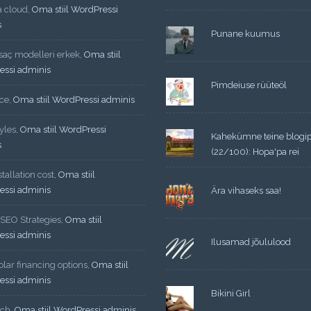
a cloud
,
Oma stiil WordPressi
s
Punane kuumus
 saç modelleri erkek
,
Oma stiil
essi adminis
Pimdeiuse rüüteöl
ce
,
Oma stiil WordPressi adminis
yles
,
Oma stiil WordPressi
Kahekümne teine blogi
s
(22/100): Hopa'pa rei
tallation cost
,
Oma stiil
essi adminis
Ära vihaseks saa!
 SEO Strategies
,
Oma stiil
essi adminis
Ilusamad jõululood
lar financing options
,
Oma stiil
essi adminis
Bikini Girl
ech
,
Oma stiil WordPressi adminis