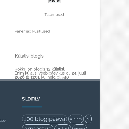
Tulemused
Vanemad küsitlused
Külalisi blogis:
Kokku on blogis
12 külalist
.
Enim külalisi veebipäevikus oli
24. juuli
2026 @ 11:01
, kui neid oli
510
SILDIPILV
100 blogipäeva
a-rühm
ai
päev
armastus
autod
crenna