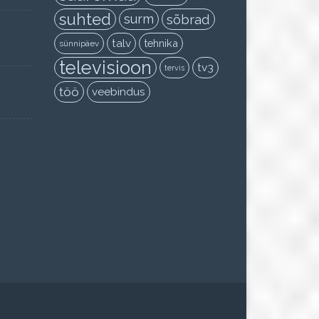
suhted
surm
sõbrad
talv
tehnika
sünnipäev
televisioon
tv3
tervis
töö
veebindus