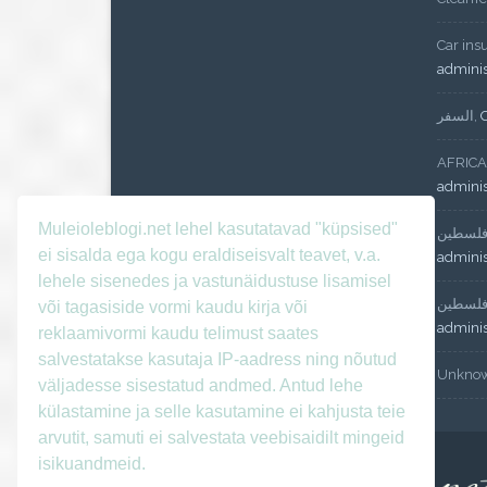
Car ins
admini
السفر
,
AFRICA
admini
Muleioleblogi.net lehel kasutatavad "küpsised"
لسطين
ei sisalda ega kogu eraldiseisvalt teavet, v.a.
admini
lehele sisenedes ja vastunäidustuse lisamisel
لسطين
või tagasiside vormi kaudu kirja või
admini
reklaamivormi kaudu telimust saates
salvestatakse kasutaja IP-aadress ning nõutud
Unkno
väljadesse sisestatud andmed. Antud lehe
külastamine ja selle kasutamine ei kahjusta teie
arvutit, samuti ei salvestata veebisaidilt mingeid
isikuandmeid.