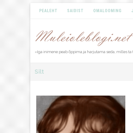
PEALEHT
SAIDIST
OMALOOMING
«Iga inimene peab õppima ja harjutama seda, milles ta 
Silt