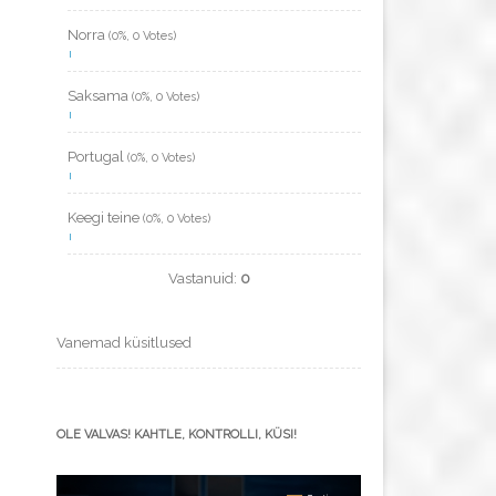
Norra
(0%, 0 Votes)
Saksama
(0%, 0 Votes)
Portugal
(0%, 0 Votes)
Keegi teine
(0%, 0 Votes)
Vastanuid:
0
Vanemad küsitlused
OLE VALVAS! KAHTLE, KONTROLLI, KÜSI!