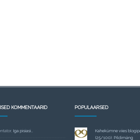
TISED KOMMENTAARID
POPULAARSED
tator
,
Iga pisiasi…
Kahekümne viies blogi
(25/100): Pildimäng