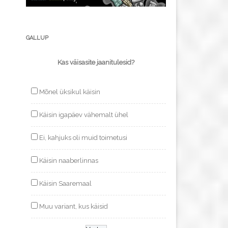
GALLUP
Kas väisasite jaanitulesid?
Mõnel üksikul käisin
Käisin igapäev vähemalt ühel
Ei, kahjuks oli muid toimetusi
Käisin naaberlinnas
Käisin Saaremaal
Muu variant, kus käisid