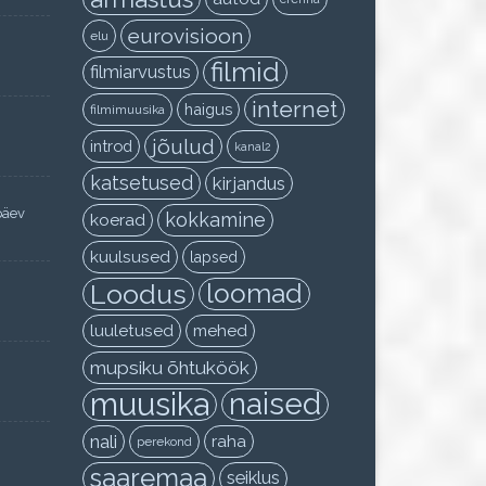
eurovisioon
elu
filmid
filmiarvustus
internet
haigus
filmimuusika
jõulud
introd
kanal2
katsetused
kirjandus
päev
kokkamine
koerad
kuulsused
lapsed
Loodus
loomad
luuletused
mehed
mupsiku õhtuköök
muusika
naised
nali
raha
perekond
saaremaa
seiklus