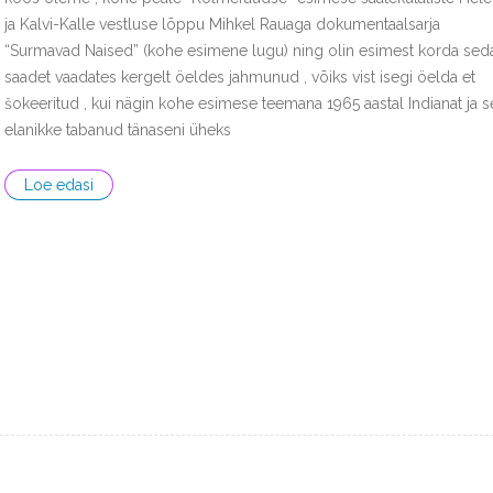
ja Kalvi-Kalle vestluse lõppu Mihkel Rauaga dokumentaalsarja
“Surmavad Naised” (kohe esimene lugu) ning olin esimest korda sed
saadet vaadates kergelt öeldes jahmunud , võiks vist isegi öelda et
šokeeritud , kui nägin kohe esimese teemana 1965 aastal Indianat ja s
elanikke tabanud tänaseni üheks
Loe edasi