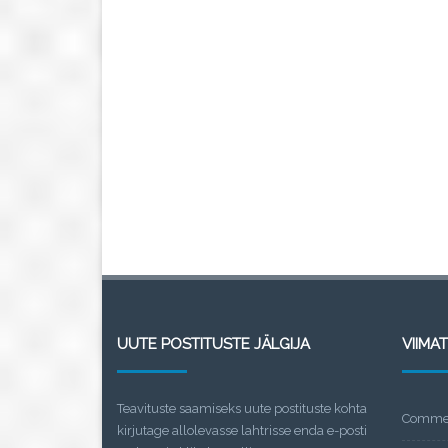
UUTE POSTITUSTE JÄLGIJA
VIIMA
Teavituste saamiseks uute postituste kohta
Commen
kirjutage allolevasse lahtrisse enda e-posti