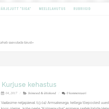
JÄRJEJUTT “SIGA”
MEELELAHUTUS
RUBRIIGID
tahab saavutada täiust»
Kurjuse kehastus
04, 2017
Inimesed & ühiskond
0 kommentaari
Vaatasime neljapäeval (13.04) Armsakesega, kellega tõepoolest uuest
koos oleme , kohe peale “Kolmeraudse” esimese saatekülaliste Hele