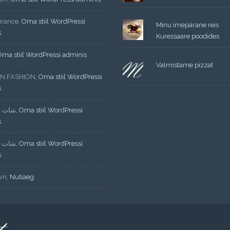
urance
,
Oma stiil WordPressi
Minu imepärane reis
s
Kuressaare poodides
Oma stiil WordPressi adminis
Valmistame pizzat
N FASHION
,
Oma stiil WordPressi
s
شات ف
,
Oma stiil WordPressi
s
شات ف
,
Oma stiil WordPressi
s
wn
,
Nutiaeg