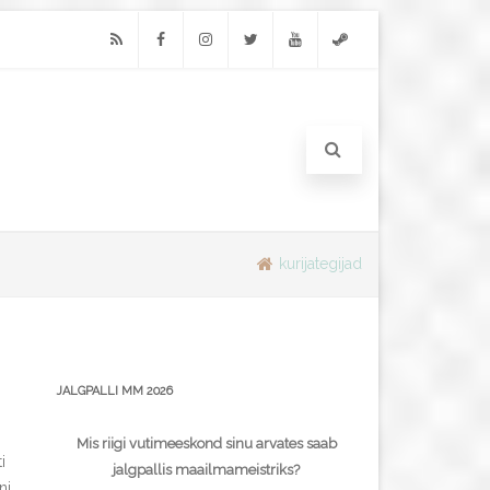
RSS
Facebook
Instagram
Twitter
Youtube
Steam
kurijategijad
JALGPALLI MM 2026
Mis riigi vutimeeskond sinu arvates saab
i
jalgpallis maailmameistriks?
ni