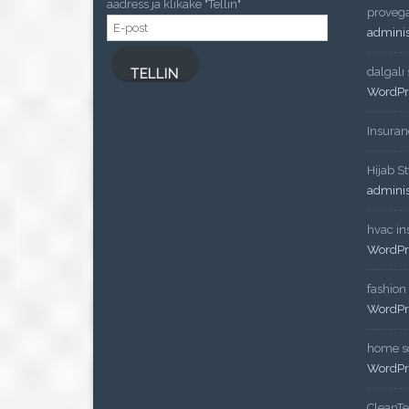
aadress ja klikake "Tellin"
proveg
E-
admini
post
dalgalı
TELLIN
WordPr
Insuran
Hijab St
admini
hvac ins
WordPr
fashion
WordPr
home so
WordPr
CleanT