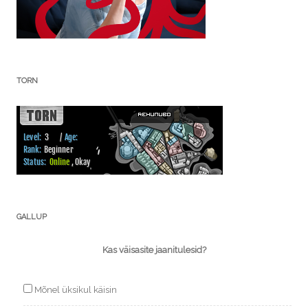
TORN
GALLUP
Kas väisasite jaanitulesid?
Mõnel üksikul käisin