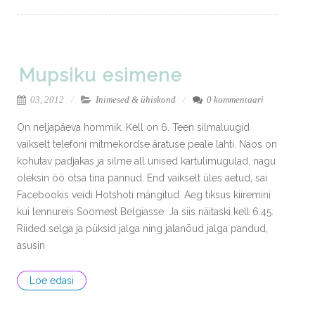
Mupsiku esimene
03, 2012
Inimesed & ühiskond
0 kommentaari
On neljapäeva hommik. Kell on 6. Teen silmaluugid
vaikselt telefoni mitmekordse äratuse peale lahti. Näos on
kohutav padjakas ja silme all unised kartulimugulad, nagu
oleksin öö otsa tina pannud. End vaikselt üles aetud, sai
Facebookis veidi Hotshoti mängitud. Aeg tiksus kiiremini
kui lennureis Soomest Belgiasse. Ja siis näitaski kell 6.45.
Riided selga ja püksid jalga ning jalanõud jalga pandud,
asusin
Loe edasi