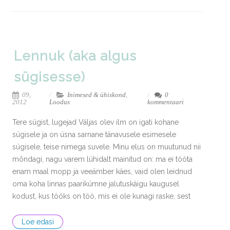
Lennuk (aka algus
sügisesse)
09,
Inimesed & ühiskond
,
0
2012
Loodus
kommentaari
Tere sügist, lugejad Väljas olev ilm on igati kohane
sügisele ja on üsna sarnane tänavusele esimesele
sügisele, teise nimega suvele. Minu elus on muutunud nii
mõndagi, nagu varem lühidalt mainitud on: ma ei tööta
enam maal mopp ja veeämber käes, vaid olen leidnud
oma koha linnas paarikümne jalutuskäigu kaugusel
kodust, kus tööks on töö, mis ei ole kunagi raske, sest
Loe edasi