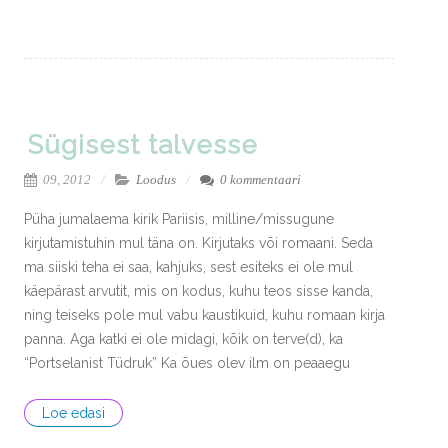
Sügisest talvesse
09, 2012
Loodus
0 kommentaari
Püha jumalaema kirik Pariisis, milline/missugune
kirjutamistuhin mul täna on. Kirjutaks või romaani. Seda
ma siiski teha ei saa, kahjuks, sest esiteks ei ole mul
käepärast arvutit, mis on kodus, kuhu teos sisse kanda,
ning teiseks pole mul vabu kaustikuid, kuhu romaan kirja
panna. Aga katki ei ole midagi, kõik on terve(d), ka
“Portselanist Tüdruk” Ka õues olev ilm on peaaegu
Loe edasi