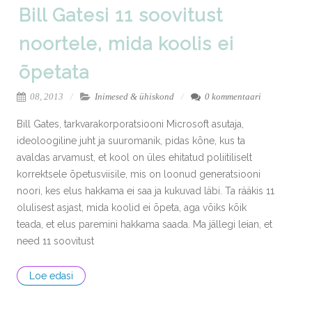
Bill Gatesi 11 soovitust
noortele, mida koolis ei
õpetata
08, 2013
Inimesed & ühiskond
0 kommentaari
Bill Gates, tarkvarakorporatsiooni Microsoft asutaja,
ideoloogiline juht ja suuromanik, pidas kõne, kus ta
avaldas arvamust, et kool on üles ehitatud poliitiliselt
korrektsele õpetusviisile, mis on loonud generatsiooni
noori, kes elus hakkama ei saa ja kukuvad läbi. Ta rääkis 11
olulisest asjast, mida koolid ei õpeta, aga võiks kõik
teada, et elus paremini hakkama saada. Ma jällegi leian, et
need 11 soovitust
Loe edasi