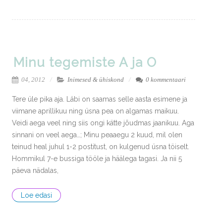
Minu tegemiste A ja O
04, 2012
Inimesed & ühiskond
0 kommentaari
Tere üle pika aja. Läbi on saamas selle aasta esimene ja
viimane aprillikuu ning üsna pea on algamas maikuu.
Veidi aega veel ning siis ongi kätte jõudmas jaanikuu. Aga
sinnani on veel aega…; Minu peaaegu 2 kuud, mil olen
teinud heal juhul 1-2 postitust, on kulgenud üsna töiselt.
Hommikul 7-e bussiga tööle ja häälega tagasi. Ja nii 5
päeva nädalas,
Loe edasi