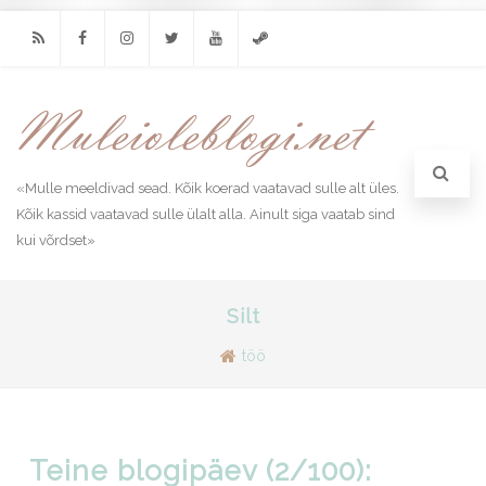
RSS
Facebook
Instagram
Twitter
Youtube
Steam
«Mulle meeldivad sead. Kõik koerad vaatavad sulle alt üles.
Kõik kassid vaatavad sulle ülalt alla. Ainult siga vaatab sind
kui võrdset»
Silt
töö
Teine blogipäev (2/100):