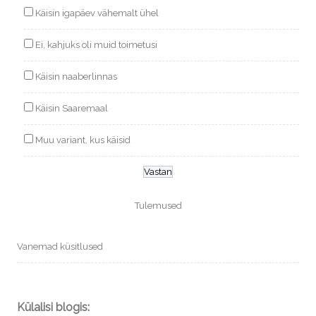
Käisin igapäev vähemalt ühel
Ei, kahjuks oli muid toimetusi
Käisin naaberlinnas
Käisin Saaremaal
Muu variant, kus käisid
Tulemused
Vanemad küsitlused
Külalisi blogis: