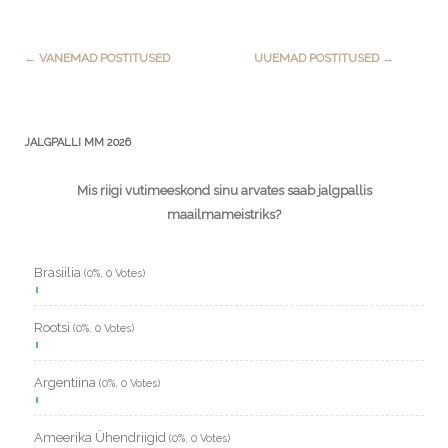
Post
←
VANEMAD POSTITUSED
UUEMAD POSTITUSED
→
navigation
JALGPALLI MM 2026
Mis riigi vutimeeskond sinu arvates saab jalgpallis
maailmameistriks?
Brasiilia
(0%, 0 Votes)
Rootsi
(0%, 0 Votes)
Argentiina
(0%, 0 Votes)
Ameerika Ühendriigid
(0%, 0 Votes)