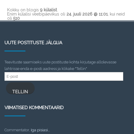
Kokku on blogis
9 külalist
.
Enim külalisi veebipäevikus oli
24. juuli 2026 @ 11:01
, kui neid
oli
510
UUTE POSTITUSTE JÄLGIJA
Teavituste saamiseks uute postituste kohta kirjutage allolevasse
lahtrisse enda e-posti aadress ja klikake "Tellin"
E-
post
TELLIN
VIIMATISED KOMMENTAARID
Commentator
,
Iga pisiasi…