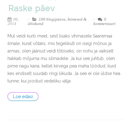
Raske päev
06,
100 blogipäeva
,
Inimesed &
0
2014
ühiskond
kommentaari
Mul veidi kurb meel, sest lisaks vihmasele Saaremaa
ilmale, kurat võtaks, mis tegelikult on isegi mõnus ja
armas, olen jäänud veidi tõbiseks, on nohu ja vaikselt
hakkab mõjuma mu silmadele. Ja kui see juhtub, olen
pime nagu kana, kellel kirvega pea maha löödud, kuid
kes endiselt suudab ringi liikuda. Ja see ei ole üldse hea
tunne, kui joodud vedeliku välja
Loe edasi