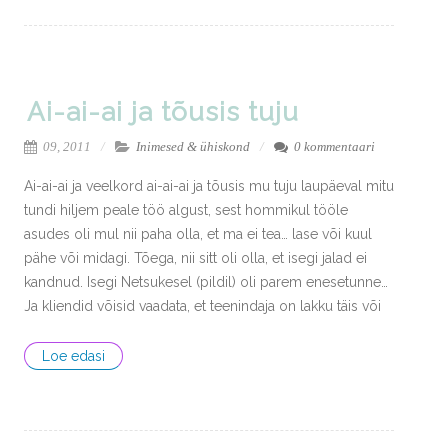
Ai-ai-ai ja tõusis tuju
09, 2011
Inimesed & ühiskond
0 kommentaari
Ai-ai-ai ja veelkord ai-ai-ai ja tõusis mu tuju laupäeval mitu
tundi hiljem peale töö algust, sest hommikul tööle
asudes oli mul nii paha olla, et ma ei tea… lase või kuul
pähe või midagi. Tõega, nii sitt oli olla, et isegi jalad ei
kandnud. Isegi Netsukesel (pildil) oli parem enesetunne…
Ja kliendid võisid vaadata, et teenindaja on lakku täis või
Loe edasi