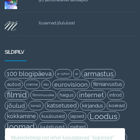
Ilusamad jõululood
SILDIPILV
armastus
100 blogipäeva
a-rühm
ai
eurovisioon
filmiarvustus
autod
crenna
elu
filmid
internet
haigus
introd
filmimuusika
jõulud
katsetused
kirjandus
koerad
kanal2
Loodus
kokkamine
kuulsused
lapsed
loomad
luuletused
mehed
muusika
naised
mupsiku õhtuköök
Muleioleblogi.net lehel kasutatavad "küpsised"