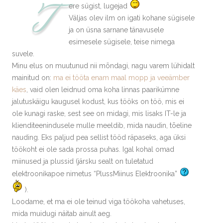
T
ere sügist, lugejad
Väljas olev ilm on igati kohane sügisele
ja on üsna sarnane tänavusele
esimesele sügisele, teise nimega
suvele.
Minu elus on muutunud nii mõndagi, nagu varem lühidalt
mainitud on:
ma ei tööta enam maal mopp ja veeämber
käes
, vaid olen leidnud oma koha linnas paarikümne
jalutuskäigu kaugusel kodust, kus tööks on töö, mis ei
ole kunagi raske, sest see on midagi, mis lisaks IT-le ja
klienditeenindusele mulle meeldib, mida naudin, tõeline
nauding. Eks paljud pea sellist tööd räpaseks, aga üksi
töökoht ei ole sada prossa puhas. Igal kohal omad
miinused ja plussid (järsku sealt on tuletatud
elektroonikapoe nimetus “PlussMiinus Elektroonika”
).
Loodame, et ma ei ole teinud viga töökoha vahetuses,
mida muidugi näitab ainult aeg.