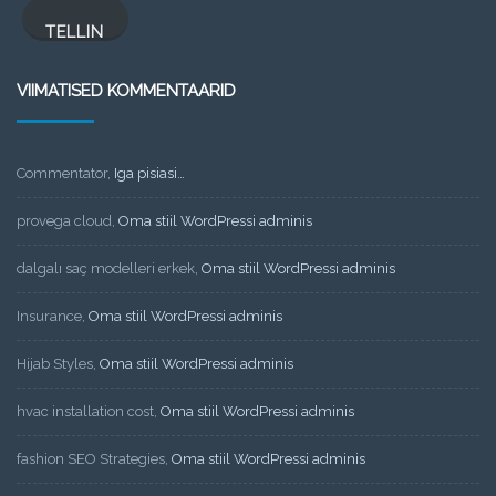
TELLIN
VIIMATISED KOMMENTAARID
Commentator
,
Iga pisiasi…
provega cloud
,
Oma stiil WordPressi adminis
dalgalı saç modelleri erkek
,
Oma stiil WordPressi adminis
Insurance
,
Oma stiil WordPressi adminis
Hijab Styles
,
Oma stiil WordPressi adminis
hvac installation cost
,
Oma stiil WordPressi adminis
fashion SEO Strategies
,
Oma stiil WordPressi adminis