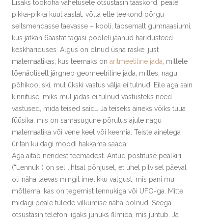
Lisaks töökoha vahetusele otsustasin taaskord, peale
pikka-pikka kuut aastat, võtta ette teekond põrgu
seitsmendasse taevasse – kooli, täpsemalt gümnaasiumi,
kus jätkan 6aastat tagasi pooleli jäänud haridusteed
keskhariduses. Algus on olnud üsna raske, just
matemaatikas, kus teemaks on
aritmeetiline jada
, millele
tõenäoliselt järgneb geomeetriline jada, milles, nagu
põhikooliski, mul ükski vastus välja ei tulnud. Eile aga sain
kinnituse, miks mul jadas ei tulnud vastusteks need
vastused, mida teised said… Ja teiseks aineks võiks tuua
füüsika, mis on samasugune põrutus ajule nagu
matemaatika või vene keel või keemia. Teiste ainetega
üritan kuidagi moodi hakkama saada.
Aga aitab nendest teemadest. Antud postituse pealkiri
(“Lennuk”) on sel lihtsal põhjusel, et ühel pilvisel päeval
oli näha taevas mingit imelikku valgust, mis pani mu
mõtlema, kas on tegemist lennukiga või UFO-ga. Mitte
midagi peale tulede vilkumise näha polnud. Seega
otsustasin telefoni igaks juhuks filmida, mis juhtub. Ja