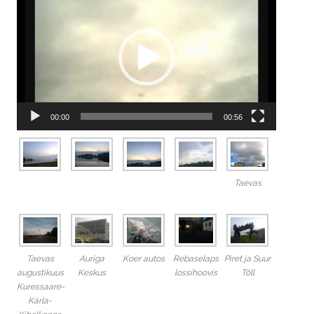
00:00
00:56
Taevas
Taevas
Auriga
Koer autos
Rebaselaps
Piret ja Suur
augustikuus
Keskus
lossihoovis
Töll
Kuressaare-
Kärla-