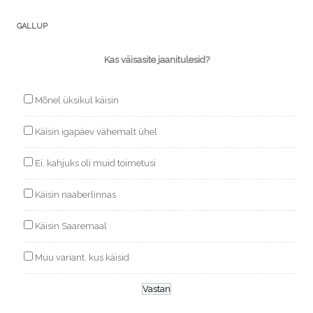
GALLUP
Kas väisasite jaanitulesid?
Mõnel üksikul käisin
Käisin igapäev vähemalt ühel
Ei, kahjuks oli muid toimetusi
Käisin naaberlinnas
Käisin Saaremaal
Muu variant, kus käisid