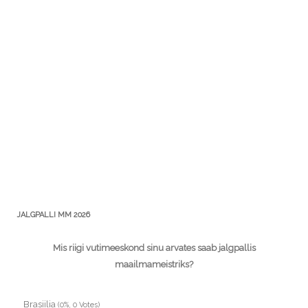
JALGPALLI MM 2026
Mis riigi vutimeeskond sinu arvates saab jalgpallis
maailmameistriks?
Brasiilia
(0%, 0 Votes)