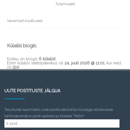
Tulemused
Vanemad küsitlused
Külalisi blogis:
Kokku on blogis
6 külalist
.
Enim külalisi veebipäevikus oli
24. juuli 2026 @ 11:01
, kui neid
oli
510
UUTE POSTITUSTE JÄLGIJA
Teavituste saamiseks uute postituste kohta kirjutage allolevasse
lahtrisse enda e-posti aadress ja klikake "Tellin"
E-
post