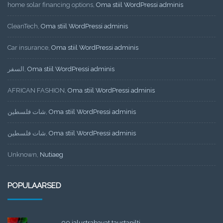
home solar financing options
,
Oma stiil WordPressi adminis
CleanTech
,
Oma stiil WordPressi adminis
Car insurance
,
Oma stiil WordPressi adminis
السفر
,
Oma stiil WordPressi adminis
AFRICAN FASHION
,
Oma stiil WordPressi adminis
شات فلسطين
,
Oma stiil WordPressi adminis
شات فلسطين
,
Oma stiil WordPressi adminis
Unknown
,
Nutiaeg
POPULAARSED
90 jalustrabavat taustapilti