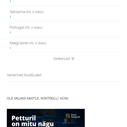
Saksama
(0%, 0 Votes)
Portugal
(0%, 0 Votes)
Keegi teine
(0%, 0 Votes)
Vastanuid:
0
Vanemad küsitlused
OLE VALVAS! KAHTLE, KONTROLLI, KÜSI!