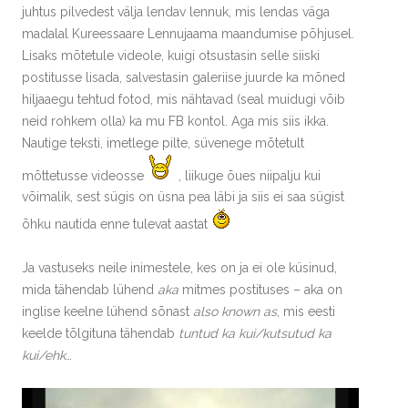
juhtus pilvedest välja lendav lennuk, mis lendas väga
madalal Kureessaare Lennujaama maandumise põhjusel.
Lisaks mõtetule videole, kuigi otsustasin selle siiski
postitusse lisada, salvestasin galeriise juurde ka mõned
hiljaaegu tehtud fotod, mis nähtavad (seal muidugi võib
neid rohkem olla) ka mu FB kontol. Aga mis siis ikka.
Nautige teksti, imetlege pilte, süvenege mõtetult
mõttetusse videosse
, liikuge õues niipalju kui
võimalik, sest sügis on üsna pea läbi ja siis ei saa sügist
õhku nautida enne tulevat aastat
Ja vastuseks neile inimestele, kes on ja ei ole küsinud,
mida tähendab lühend
aka
mitmes postituses – aka on
inglise keelne lühend sõnast
also known as
, mis eesti
keelde tõlgituna tähendab
tuntud ka kui/kutsutud ka
kui/ehk
…
Videoesitaja