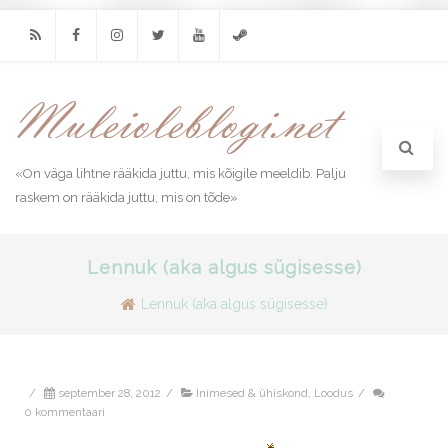
RSS
Facebook
Instagram
Twitter
Youtube
Steam
«On väga lihtne rääkida juttu, mis kõigile meeldib. Palju
raskem on rääkida juttu, mis on tõde»
Lennuk (aka algus sügisesse)
Lennuk (aka algus sügisesse)
/
september 28, 2012
/
Inimesed & ühiskond
,
Loodus
/
0 kommentaari