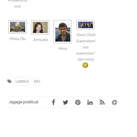
Kihelkonna
mnt.
“Eesti Otsib
Pihtla Õlu
Armsake
Superstaari
uus
Mina
superstaar”
olen mina
Loodus
töö
Jagage postitust