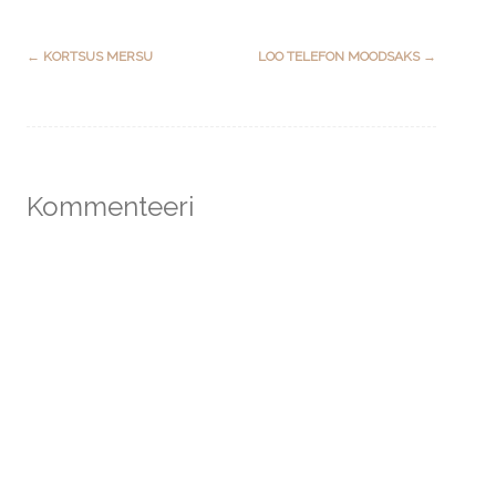
Post
←
KORTSUS MERSU
LOO TELEFON MOODSAKS
→
navigation
Kommenteeri