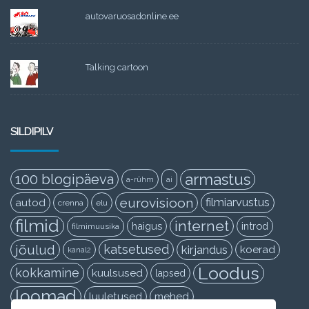
autovaruosadonline.ee
Talking cartoon
SILDIPILV
armastus
100 blogipäeva
a-rühm
ai
eurovisioon
filmiarvustus
autod
crenna
elu
filmid
internet
haigus
introd
filmimuusika
jõulud
katsetused
kirjandus
koerad
kanal2
Loodus
kokkamine
kuulsused
lapsed
loomad
luuletused
mehed