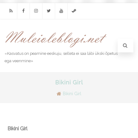
RSS
Facebook
Instagram
Twitter
Youtube
Steam
«Kasvatus on peamine eeskuju, selleta ei saa läbi ükski õpetus
ega veenmine»
Bikini Girl
Bikini Girl
Bikini Girl