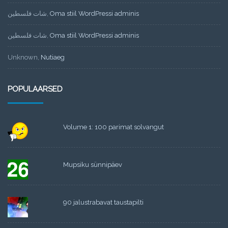
شات فلسطين
,
Oma stiil WordPressi adminis
شات فلسطين
,
Oma stiil WordPressi adminis
Unknown
,
Nutiaeg
POPULAARSED
Volume 1: 100 parimat solvangut
Mupsiku sünnipäev
90 jalustrabavat taustapilti