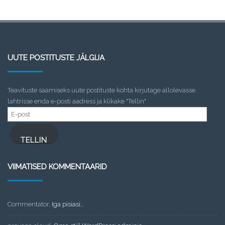
UUTE POSTITUSTE JÄLGIJA
Teavituste saamiseks uute postituste kohta kirjutage allolevasse
lahtrisse enda e-posti aadress ja klikake "Tellin"
E-
post
TELLIN
VIIMATISED KOMMENTAARID
Commentator
,
Iga pisiasi…