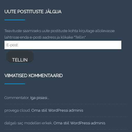
UUTE POSTITUSTE JÄLGIJA
Teavituste saamiseks uute postituste kohta kirjutage allolevasse
lahtrisse enda e-posti aadress ja klikake "Tellin"
E-
post
TELLIN
VIIMATISED KOMMENTAARID
Commentator
,
Iga pisiasi…
provega cloud
,
Oma stiil WordPressi adminis
dalgalı saç modelleri erkek
,
Oma stiil WordPressi adminis