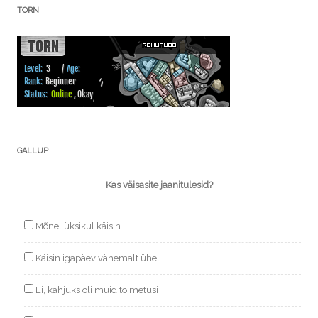
TORN
GALLUP
Kas väisasite jaanitulesid?
Mõnel üksikul käisin
Käisin igapäev vähemalt ühel
Ei, kahjuks oli muid toimetusi