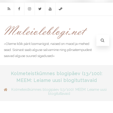
RSS
Facebook
Instagram
Twitter
Youtube
Steam
«Oleme kõik pärit loomariigist, naised on maod ja mehed
sead. Sisinast saab alguse salvamine ning põrsatempudest
saavad alguse suured sigadused»
Kolmeteistkümnes blogipäev (13/100):
MEEM: Leiame uusi blogituttavaid
Kolmeteistkümnes blogipäev (13/100): MEEM: Leiame uusi
blogituttavaid