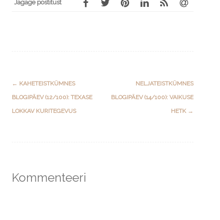
Jagage postitust
Post
←
KAHETEISTKÜMNES
NELJATEISTKÜMNES
navigation
BLOGIPÄEV (12/100): TEXASE
BLOGIPÄEV (14/100): VAIKUSE
LOKKAV KURITEGEVUS
HETK
→
Kommenteeri