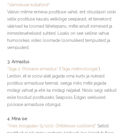
“Vaimukuse kullafond”
Valisin mitme erineva postituse vahel, ent otsustasin siiski
selle postituse kasuks eelkõige seepärast, et teinekord
väärivad ka loomad tähelepanu, mitte ainult inimesed ja
inimestevahelised suhted. Lisaks on see selline vahva
humoorikas video loomade loomulikest tempudest ja
vempudest
3. Armastus
“Siga 2: Pöörane armastus”
(
“Siga metmoloogia”
)
Leidsin, et ei soovi alati jagada oma kurbi ja nukraid
postitusi armastuse teemal, seega miks mitte jagada
midagi vahvat ja ehk ka midagi naljakat. Niisiis saigi valitud
esile toodud postituseks Seapoiss Edgari seiklused
pöörase armastuse otsingul.
4. Mina ise
“Viies blogipäev (5/100): Ohtlikkuse süütõend”
Sellist