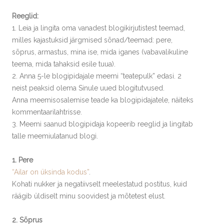
Reeglid:
1. Leia ja lingita oma vanadest blogikirjutistest teemad,
milles kajastuksid järgmised sõnad/teemad: pere,
sõprus, armastus, mina ise, mida iganes (vabavalikuline
teema, mida tahaksid esile tuua).
2. Anna 5-le blogipidajale meemi “teatepulk” edasi. 2
neist peaksid olema Sinule uued blogitutvused.
Anna meemisosalemise teade ka blogipidajatele, näiteks
kommentaarilahtrisse.
3. Meemi saanud blogipidaja kopeerib reeglid ja lingitab
talle meemiulatanud blogi.
1. Pere
“Ailar on üksinda kodus”
.
Kohati nukker ja negatiivselt meelestatud postitus, kuid
räägib üldiselt minu soovidest ja mõtetest elust.
2. Sõprus