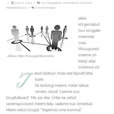
/
juuli 21, 2014
/
100 blogipäeva
,
Inimesed & ühiskond
,
Meelelelahutus
/
0 kommentaari
ekkis
kõrgendatud
huvi blogijate
meemide
osas.
Missuguseid
meeme on
Allikas: http://www.gerdtarand.eu
keegi välja
mõelnud või
T
kust leidnud, mida seal täpselt teha
tuleb.
Nii leidsingi meemi, millel näikse
nimeks olevat “Leiame uusi
blogituttavaid”. Mis siis ikka. Üritan ka sellist
vanemapoolsest meemi täita, vaatame kuis õnnestub.
Meem leitud blogist “Tegelinski oma kummut”.