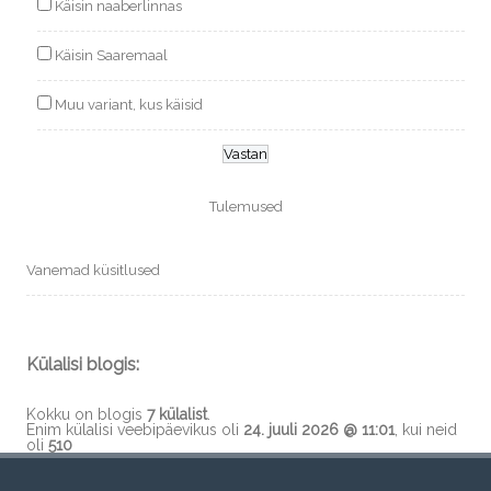
Käisin naaberlinnas
Käisin Saaremaal
Muu variant, kus käisid
Tulemused
Vanemad küsitlused
Külalisi blogis:
Kokku on blogis
7 külalist
.
Enim külalisi veebipäevikus oli
24. juuli 2026 @ 11:01
, kui neid
oli
510