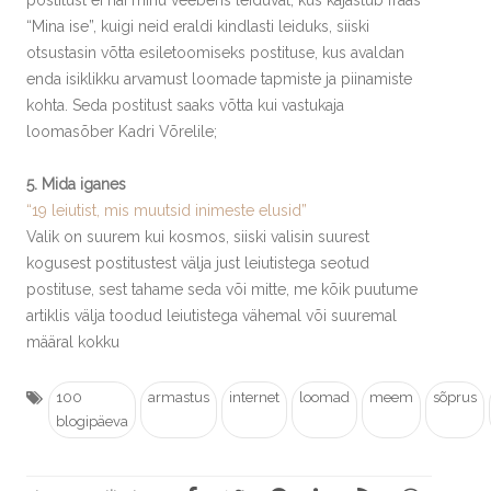
postitust ei näi minu veeberis leiduvat, kus kajastub fraas
“Mina ise”, kuigi neid eraldi kindlasti leiduks, siiski
otsustasin võtta esiletoomiseks postituse, kus avaldan
enda isiklikku arvamust loomade tapmiste ja piinamiste
kohta. Seda postitust saaks võtta kui vastukaja
loomasõber Kadri Võrelile;
5. Mida iganes
“19 leiutist, mis muutsid inimeste elusid”
Valik on suurem kui kosmos, siiski valisin suurest
kogusest postitustest välja just leiutistega seotud
postituse, sest tahame seda või mitte, me kõik puutume
artiklis välja toodud leiutistega vähemal või suuremal
määral kokku
100
armastus
internet
loomad
meem
sõprus
blogipäeva