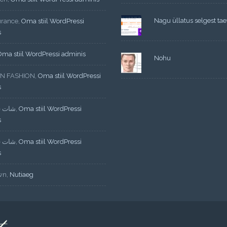
Nagu üllatus selgest tae
urance
,
Oma stiil WordPressi
s
Oma stiil WordPressi adminis
Nohu
N FASHION
,
Oma stiil WordPressi
s
شات ف
,
Oma stiil WordPressi
s
شات ف
,
Oma stiil WordPressi
s
wn
,
Nutiaeg