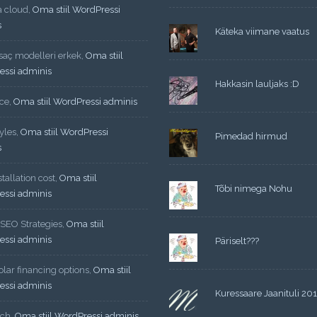
a cloud
,
Oma stiil WordPressi
s
Käteka viimane vaatus
 saç modelleri erkek
,
Oma stiil
essi adminis
Hakkasin lauljaks :D
ce
,
Oma stiil WordPressi adminis
yles
,
Oma stiil WordPressi
Pimedad hirmud
s
tallation cost
,
Oma stiil
Tõbi nimega Nohu
essi adminis
 SEO Strategies
,
Oma stiil
essi adminis
Päriselt???
lar financing options
,
Oma stiil
essi adminis
Kuressaare Jaanituli 20
ech
,
Oma stiil WordPressi adminis