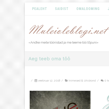
PEALEHT
SAIDIST
OMALOOMING
«Andke meile tööriistad ja me teeme töö lõpuni»
Aeg teeb oma töö
/
veebruar 12, 2018
/
Inimesed & ühiskond
/
0 k