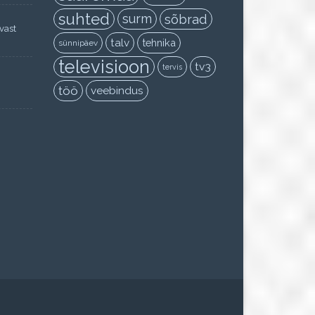
suhted
surm
sõbrad
vast
talv
tehnika
sünnipäev
televisioon
tv3
tervis
töö
veebindus