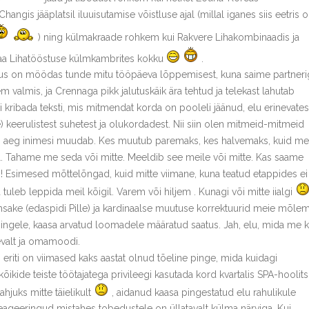
angis jääplatsil iluuisutamise võistluse ajal (millal iganes siis eetris 
) ning külmakraade rohkem kui Rakvere Lihakombinaadis ja
a Lihatööstuse külmkambrites kokku
.
us on möödas tunde mitu tööpäeva lõppemisest, kuna saime partneri
m valmis, ja Crennaga pikk jalutuskäik ära tehtud ja telekast lahutab
kribada teksti, mis mitmendat korda on pooleli jäänud, elu erinevates
 keerulistest suhetest ja olukordadest. Nii siin olen mitmeid-mitmeid
idas aeg inimesi muudab. Kes muutub paremaks, kes halvemaks, kuid me
 Tahame me seda või mitte. Meeldib see meile või mitte. Kas saame
?! Esimesed mõttelõngad, kuid mitte viimane, kuna teatud etappides ei
uleb leppida meil kõigil. Varem või hiljem . Kunagi või mitte iialgi
sake (edaspidi Pille) ja kardinaalse muutuse korrektuurid meie mõle
mhingele, kaasa arvatud loomadele määratud saatus. Jah, elu, mida me k
nevalt ja omamoodi.
s eriti on viimased kaks aastat olnud tõeline pinge, mida kuidagi
õikide teiste töötajatega privileegi kasutada kord kvartalis SPA-hoolits
hjuks mitte täielikult
, aidanud kaasa pingestatud elu rahulikule
eageeringud mistahes tobedustele on üllatavalt külma närviga. Kui