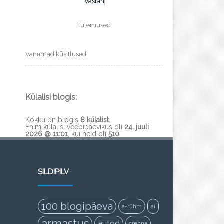
Tulemused
Vanemad küsitlused
Külalisi blogis:
Kokku on blogis
8 külalist
.
Enim külalisi veebipäevikus oli
24. juuli
2026 @ 11:01
, kui neid oli
510
SILDIPILV
100 blogipäeva
a-rühm
ai
armastus
autod
crenna