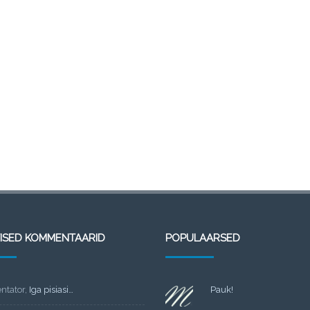
TISED KOMMENTAARID
POPULAARSED
tator
,
Iga pisiasi…
Pauk!