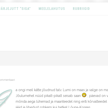
JÄRJEJUTT “SIGA”
MEELELAHUTUS
RUBRIIGID
ommentaari
J
a ongi meil kätte jõudnud talv. Lumi on maas ja valge on ma
Jõulumehel nüüd pikalt-pikalt seisab saan
, päevad on 
mõnda aega lühemad ja maanteedel ning eriti kõrvalteedel
jääd ja libedust rohkem kui hetkel Lõuna-Koreas