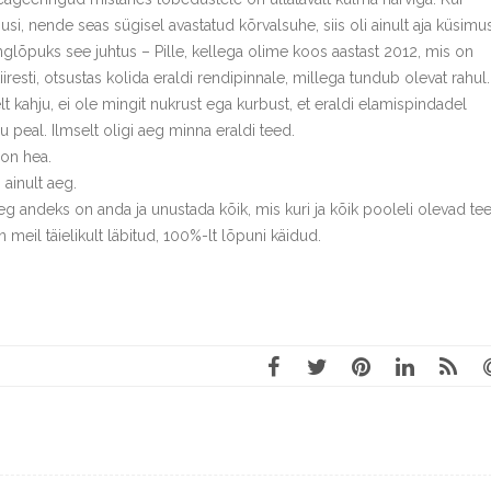
i, nende seas sügisel avastatud kõrvalsuhe, siis oli ainult aja küsimus
nglõpuks see juhtus – Pille, kellega olime koos aastast 2012, mis on
esti, otsustas kolida eraldi rendipinnale, millega tundub olevat rahul.
t kahju, ei ole mingit nukrust ega kurbust, et eraldi elamispindadel
 peal. Ilmselt oligi aeg minna eraldi teed.
 on hea.
ainult aeg.
g andeks on anda ja unustada kõik, mis kuri ja kõik pooleli olevad te
n meil täielikult läbitud, 100%-lt lõpuni käidud.