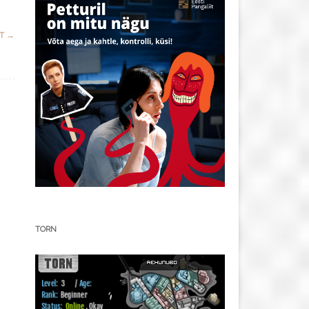
ST
→
TORN