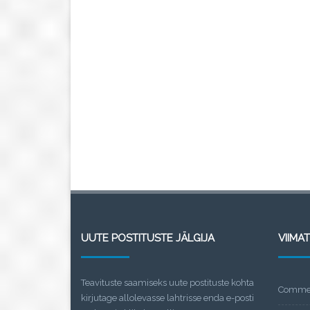
UUTE POSTITUSTE JÄLGIJA
VIIMA
Teavituste saamiseks uute postituste kohta
Commen
kirjutage allolevasse lahtrisse enda e-posti