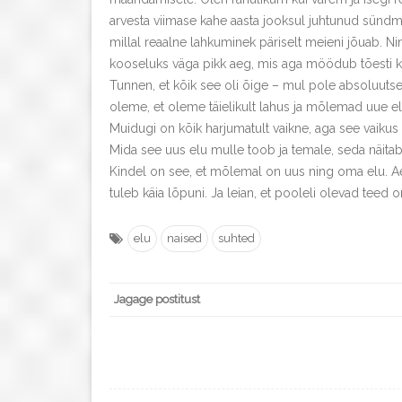
arvesta viimase kahe aasta jooksul juhtunud sündmus
millal reaalne lahkuminek päriselt meieni jõuab. Ni
kooseluks väga pikk aeg, mis aga möödub tõesti kiir
Tunnen, et kõik see oli õige – mul pole absoluutsel
oleme, et oleme täielikult lahus ja mõlemad uue elu
Muidugi on kõik harjumatult vaikne, aga see vaikus
Mida see uus elu mulle toob ja temale, seda näitab 
Kindel on see, et mõlemal on uus ning oma elu. Ae
tuleb käia lõpuni. Ja leian, et pooleli olevad teed o
elu
naised
suhted
Jagage postitust