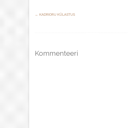
Post
←
KADRIORU KÜLASTUS
navigation
Kommenteeri