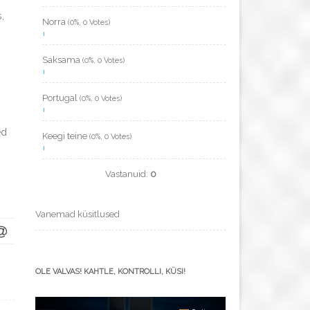
,
Norra
(0%, 0 Votes)
Saksama
(0%, 0 Votes)
Portugal
(0%, 0 Votes)
ed
Keegi teine
(0%, 0 Votes)
Vastanuid:
0
Vanemad küsitlused
OLE VALVAS! KAHTLE, KONTROLLI, KÜSI!