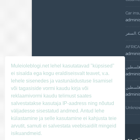
Car ins
admini
السفر
,
AFRICA
admini
Muleioleblogi.net lehel kasutatavad "küpsised"
لسطين
ei sisalda ega kogu eraldiseisvalt teavet, v.a.
admini
lehele sisenedes ja vastunäidustuse lisamisel
لسطين
või tagasiside vormi kaudu kirja või
admini
reklaamivormi kaudu telimust saates
salvestatakse kasutaja IP-aadress ning nõutud
Unkno
väljadesse sisestatud andmed. Antud lehe
külastamine ja selle kasutamine ei kahjusta teie
arvutit, samuti ei salvestata veebisaidilt mingeid
isikuandmeid.