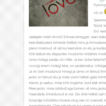
PyeongCh
või oli
Saarema
Nüüd, k
töö vare
vaatajate meeli Arnold Schwarzenegger, saan edasi 
keerdkäikudest inimeste (hetkel minu ja Armsakese)
päevi mõelnud, et vat kui keeruline on elu ja ku
kõik teatud elu etappides muutume mistahes moel.
sinna midagi parata või mitte. Ja kas üldse tahame
soovigi enam midagi teha, on paratamatus, millega t
Ja nii olen muutunud minagi ja sama on teinud Arm
jaoks on teinud elu ja meie sünni hetkel igale ini
elame, ja saatus, mida kõik kogeme, kuid alati eri
Meie jaoks, mina isiklikult aga tunnen, et minu jaok
maandada õnnestunud ei ole. Siis ühel hetkel sain k
tööandja mõistlikku hüvena ning see on osaliselt, ka
maandamisele. Olen rahulikum kui varem ja isegi r