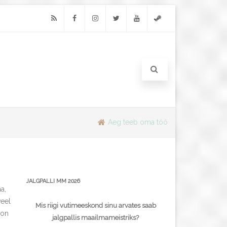
RSS
Facebook
Instagram
Twitter
Youtube
Steam
Aeg teeb oma töö
JALGPALLI MM 2026
a,
veel
Mis riigi vutimeeskond sinu arvates saab
 on
jalgpallis maailmameistriks?