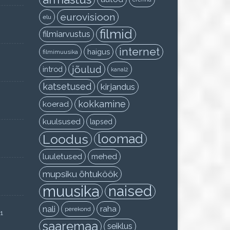
eurovisioon
elu
filmid
filmiarvustus
internet
haigus
filmimuusika
jõulud
introd
kanal2
katsetused
kirjandus
kokkamine
koerad
kuulsused
lapsed
Loodus
loomad
luuletused
mehed
mupsiku õhtuköök
muusika
naised
nali
raha
perekond
11
saaremaa
seiklus