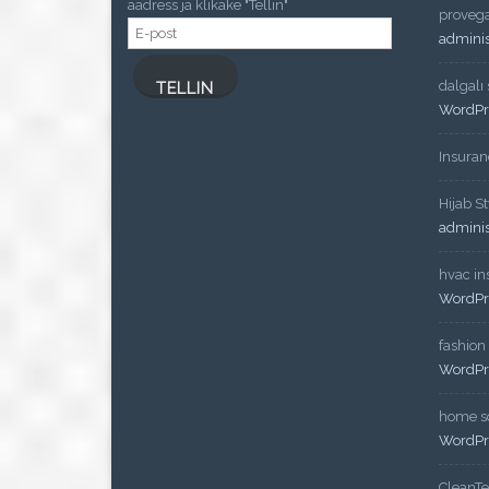
aadress ja klikake "Tellin"
proveg
E-
admini
post
dalgalı
TELLIN
WordPr
Insuran
Hijab St
admini
hvac ins
WordPr
fashion
WordPr
home so
WordPr
CleanT