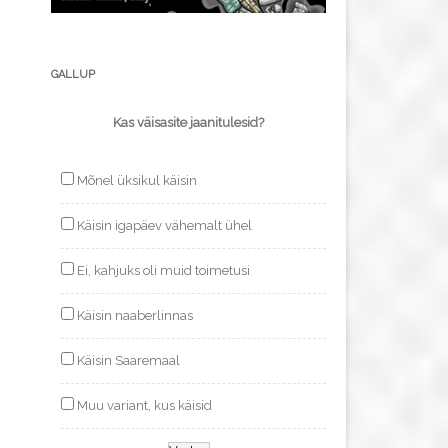
GALLUP
Kas väisasite jaanitulesid?
Mõnel üksikul käisin
Käisin igapäev vähemalt ühel
Ei, kahjuks oli muid toimetusi
Käisin naaberlinnas
Käisin Saaremaal
Muu variant, kus käisid