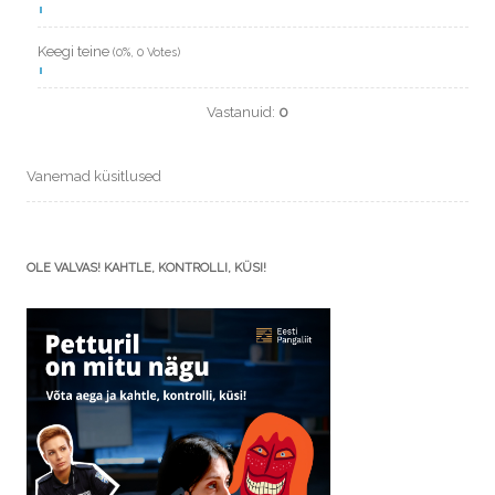
Keegi teine
(0%, 0 Votes)
Vastanuid:
0
Vanemad küsitlused
OLE VALVAS! KAHTLE, KONTROLLI, KÜSI!