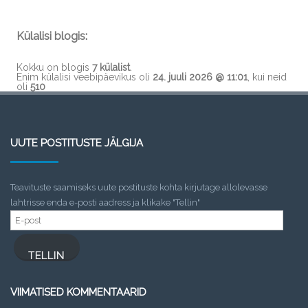
Külalisi blogis:
Kokku on blogis
7 külalist
.
Enim külalisi veebipäevikus oli
24. juuli 2026 @ 11:01
, kui neid
oli
510
UUTE POSTITUSTE JÄLGIJA
Teavituste saamiseks uute postituste kohta kirjutage allolevasse
lahtrisse enda e-posti aadress ja klikake "Tellin"
E-
post
TELLIN
VIIMATISED KOMMENTAARID