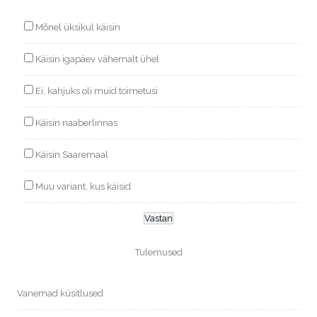
Mõnel üksikul käisin
Käisin igapäev vähemalt ühel
Ei, kahjuks oli muid toimetusi
Käisin naaberlinnas
Käisin Saaremaal
Muu variant, kus käisid
Tulemused
Vanemad küsitlused