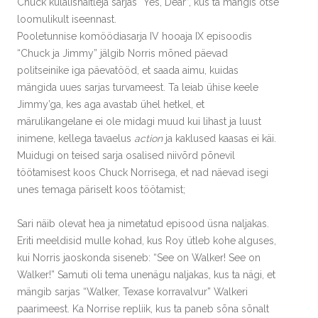
Chuck külalisnäitleja sarjas “Yes, Dear”, kus ta mängis otse
loomulikult iseennast.
Pooletunnise komöödiasarja IV hooaja IX episoodis
“Chuck ja Jimmy” jälgib Norris mõned päevad
politseinike iga päevatööd, et saada aimu, kuidas
mängida uues sarjas turvameest. Ta leiab ühise keele
Jimmy’ga, kes aga avastab ühel hetkel, et
märulikangelane ei ole midagi muud kui lihast ja luust
inimene, kellega tavaelus
action
ja kaklused kaasas ei käi.
Muidugi on teised sarja osalised niivõrd põnevil
töötamisest koos Chuck Norrisega, et nad näevad isegi
unes temaga päriselt koos töötamist;
Sari näib olevat hea ja nimetatud episood üsna naljakas.
Eriti meeldisid mulle kohad, kus Roy ütleb kohe alguses,
kui Norris jaoskonda siseneb: “See on Walker! See on
Walker!” Samuti oli tema unenägu naljakas, kus ta nägi, et
mängib sarjas “Walker, Texase korravalvur” Walkeri
paarimeest. Ka Norrise repliik, kus ta paneb sõna sõnalt