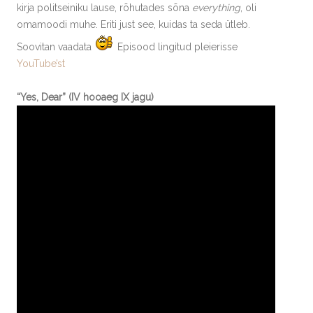
kirja politseiniku lause, rõhutades sõna
everything
, oli
omamoodi muhe. Eriti just see, kuidas ta seda ütleb.
Soovitan vaadata
Episood lingitud pleierisse
YouTube’st
“Yes, Dear” (IV hooaeg IX jagu)