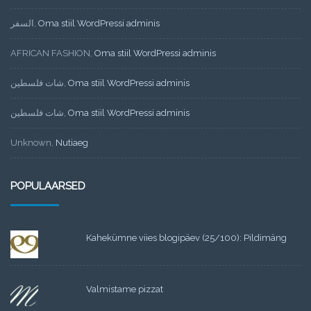
السفر
,
Oma stiil WordPressi adminis
AFRICAN FASHION
,
Oma stiil WordPressi adminis
شات فلسطين
,
Oma stiil WordPressi adminis
شات فلسطين
,
Oma stiil WordPressi adminis
Unknown
,
Nutiaeg
POPULAARSED
Kahekümne viies blogipäev (25/100): Pildimäng
Valmistame pizzat