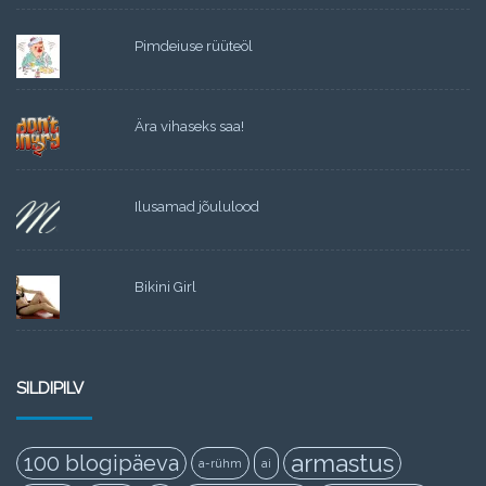
Pimdeiuse rüüteöl
Ära vihaseks saa!
Ilusamad jõululood
Bikini Girl
SILDIPILV
armastus
100 blogipäeva
a-rühm
ai