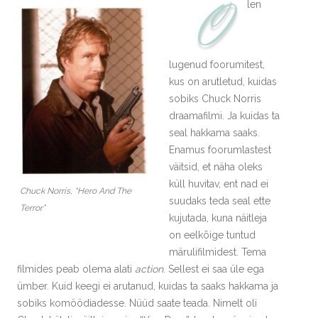
O
len
lugenud foorumitest,
kus on arutletud, kuidas
sobiks Chuck Norris
draamafilmi. Ja kuidas ta
seal hakkama saaks.
Enamus foorumlastest
väitsid, et näha oleks
küll huvitav, ent nad ei
Chuck Norris, “Hero And The
suudaks teda seal ette
Terror”
kujutada, kuna näitleja
on eelkõige tuntud
märulifilmidest. Tema
filmides peab olema alati
action
. Sellest ei saa üle ega
ümber. Kuid keegi ei arutanud, kuidas ta saaks hakkama ja
sobiks komöödiadesse. Nüüd saate teada. Nimelt oli