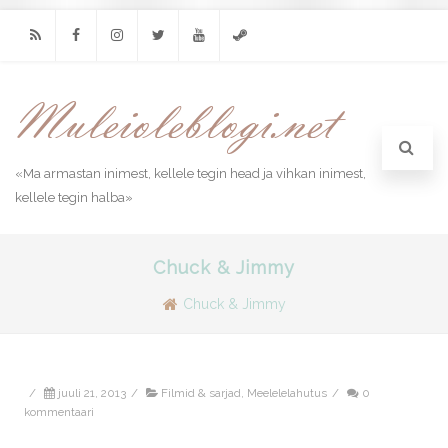
RSS
Facebook
Instagram
Twitter
Youtube
Steam
«Ma armastan inimest, kellele tegin head ja vihkan inimest,
kellele tegin halba»
Chuck & Jimmy
Chuck & Jimmy
/
juuli 21, 2013
/
Filmid & sarjad
,
Meelelelahutus
/
0
kommentaari