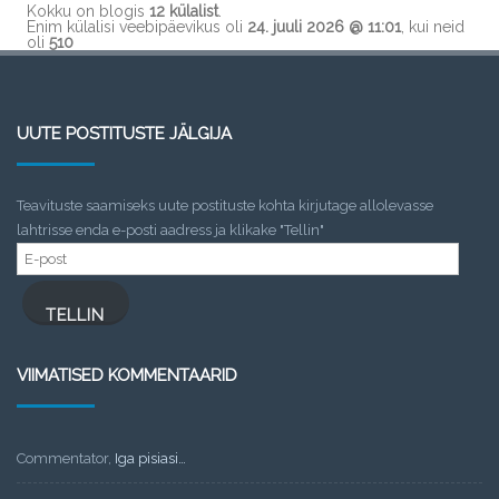
Kokku on blogis
12 külalist
.
Enim külalisi veebipäevikus oli
24. juuli 2026 @ 11:01
, kui neid
oli
510
UUTE POSTITUSTE JÄLGIJA
Teavituste saamiseks uute postituste kohta kirjutage allolevasse
lahtrisse enda e-posti aadress ja klikake "Tellin"
E-
post
TELLIN
VIIMATISED KOMMENTAARID
Commentator
,
Iga pisiasi…