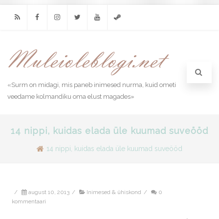
RSS
Facebook
Instagram
Twitter
Youtube
Steam
«Surm on midagi, mis paneb inimesed nurma, kuid ometi
veedame kolmandiku oma elust magades»
14 nippi, kuidas elada üle kuumad suveööd
14 nippi, kuidas elada üle kuumad suveööd
/
august 10, 2013
/
Inimesed & ühiskond
/
0
kommentaari