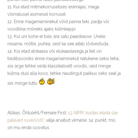
11. Kui elad mitmekorruselises eramajas, maga
võimalusel esimesel korrusel
12. Enne magamaminekut võid panna teki, padja või
voodilina mõneks ajaks külmkappi
13. Kui uni kohe ei tule, ära satu paanikasse. Unele
niisama, mõtle, puhka, sest ka see aitab lõdvestuda.
14. Kui elad abikaasa või elukaaslasega ja teil on
traditsiooniks enne magamaminekut natukene seksi teha,
siis ärge tehke seda klassikaliselt voodis, vaid minge
külma duši alla koos, tehke naudingut pakkuv seks seal ja
siis minge tuttu
Allikas: Õhtuleht/Female First:
13 NIPPI: kuidas elada üle
palavad suveööd?
, välja arvatud viimane, 14. punkt, mis
on mu enda soovitus