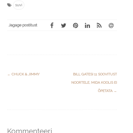
suvi
Jagage postitust
Post
←
CHUCK & JIMMY
BILL GATESI 11 SOOVITUST
navigation
NOORTELE, MIDA KOOLIS EI
ÕPETATA
→
Kommenteeri