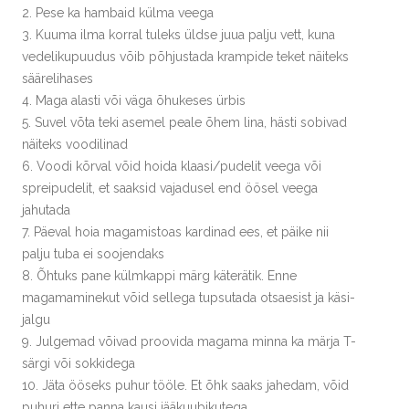
2. Pese ka hambaid külma veega
3. Kuuma ilma korral tuleks üldse juua palju vett, kuna
vedelikupuudus võib põhjustada krampide teket näiteks
säärelihases
4. Maga alasti või väga õhukeses ürbis
5. Suvel võta teki asemel peale õhem lina, hästi sobivad
näiteks voodilinad
6. Voodi kõrval võid hoida klaasi/pudelit veega või
spreipudelit, et saaksid vajadusel end öösel veega
jahutada
7. Päeval hoia magamistoas kardinad ees, et päike nii
palju tuba ei soojendaks
8. Õhtuks pane külmkappi märg käterätik. Enne
magamaminekut võid sellega tupsutada otsaesist ja käsi-
jalgu
9. Julgemad võivad proovida magama minna ka märja T-
särgi või sokkidega
10. Jäta ööseks puhur tööle. Et õhk saaks jahedam, võid
puhuri ette panna kausi jääkuubikutega