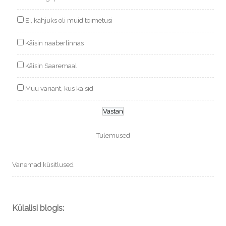
Ei, kahjuks oli muid toimetusi
Käisin naaberlinnas
Käisin Saaremaal
Muu variant, kus käisid
Tulemused
Vanemad küsitlused
Külalisi blogis: