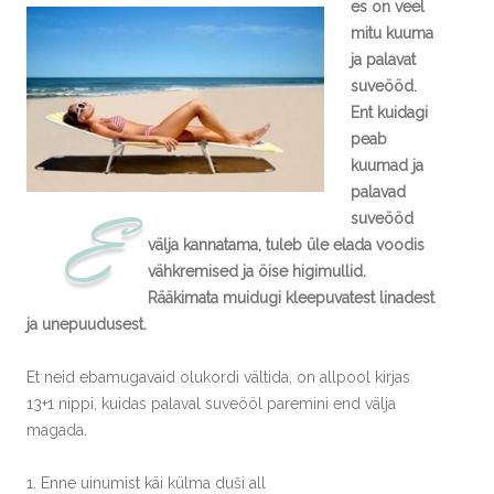
es on veel
mitu kuuma
ja palavat
suveööd.
Ent kuidagi
peab
kuumad ja
palavad
E
suveööd
välja kannatama, tuleb üle elada voodis
vähkremised ja öise higimullid.
Rääkimata muidugi kleepuvatest linadest
ja unepuudusest.
Et neid ebamugavaid olukordi vältida, on allpool kirjas
13+1 nippi, kuidas palaval suveööl paremini end välja
magada.
1. Enne uinumist käi külma duši all