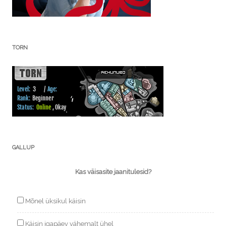
TORN
GALLUP
Kas väisasite jaanitulesid?
Mõnel üksikul käisin
Käisin igapäev vähemalt ühel