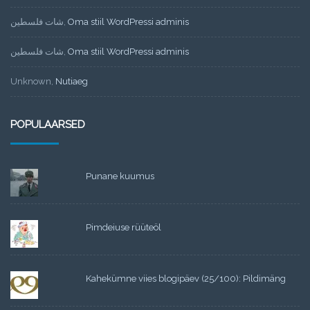
شات فلسطين
,
Oma stiil WordPressi adminis
شات فلسطين
,
Oma stiil WordPressi adminis
Unknown
,
Nutiaeg
POPULAARSED
Punane kuumus
Pimdeiuse rüüteöl
Kahekümne viies blogipäev (25/100): Pildimäng