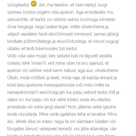
söögikartul
Jah, ma teadsin, et olen kartul, kuigi
sisimas lootsin pigem olla apelsin. Aga arvestades mu
seisukohta, et kartul on selline vaikse loomuga inimene,
õrna hingega, nagu leebe tiiger, mitte otsekohene ja
väljast vaadates hästi elurõõmsad inimesed, samas jällegi
kindlate põhimõtetega ja eluvõõrtustega, ei olnud sugugi
üllatav, et testi tulemuseks tuli kartul.
Võib-olla vale mulje, kes sellele küll nii täpselt vastata
oskaks (ehk Vivian?), ent mina olen nii aru saanud, et
apelsin on selline veidi karm natuur, aga aus, otsekohene.
Ütleb, mida mõtleb ja teeb, mida vaja, et kaitsta ennast ja
kõiki teisi apelsine meesapelsinide (või miks mitte ka
naisapelsinide?) eest.Kuigi jah kui palju sellest testis tõtt ja
väära on, kui palju või kui vähe tuleks seda elu elades
arvestada või selle järgi elada? Noh, jätame selle igaühe
enda otsustada. Mina seda igatahes teha ei kavatse. Minu
elu läheb ikka nii edasi, nagu ta on siiamaani lükates või
tõugates läinud, vahepeal kenasti, siis jälle allamäge, üle
kivide ja kändude ja kui vaja, siis ka läbi tule ja vee. Nagu