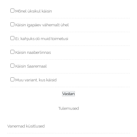
Mõnel üksikul käisin
Käisin igapäev vähemalt ühel
Ei, kahjuks oli muid toimetusi
Käisin naaberlinnas
Käisin Saaremaal
Muu variant, kus käisid
Tulemused
Vanemad küsitlused