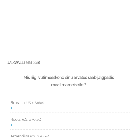
JALGPALLI MM 2026
Mis riigi vutimeeskond sinu arvates saab jalgpallis
maailmameistriks?
Brasiilia
(0%, 0 Votes)
Rootsi
(0%, 0 Votes)
Argentiina
(0%, 0 Votes)