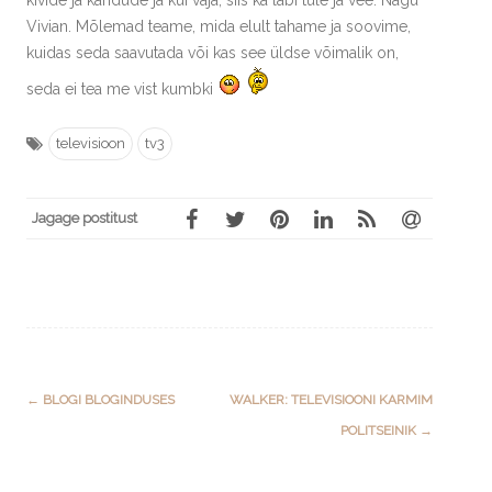
Vivian. Mõlemad teame, mida elult tahame ja soovime,
kuidas seda saavutada või kas see üldse võimalik on,
seda ei tea me vist kumbki
televisioon
tv3
Jagage postitust
Post
←
BLOGI BLOGINDUSES
WALKER: TELEVISIOONI KARMIM
navigation
POLITSEINIK
→