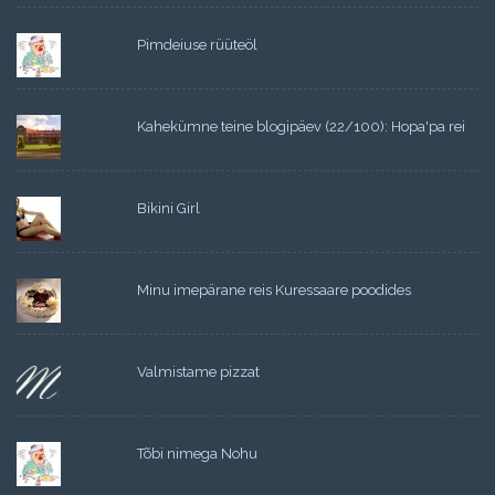
Pimdeiuse rüüteöl
Kahekümne teine blogipäev (22/100): Hopa'pa rei
Bikini Girl
Minu imepärane reis Kuressaare poodides
Valmistame pizzat
Tõbi nimega Nohu