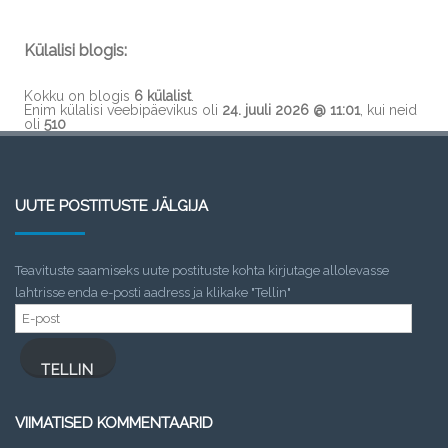
Külalisi blogis:
Kokku on blogis
6 külalist
.
Enim külalisi veebipäevikus oli
24. juuli 2026 @ 11:01
, kui neid
oli
510
UUTE POSTITUSTE JÄLGIJA
Teavituste saamiseks uute postituste kohta kirjutage allolevasse
lahtrisse enda e-posti aadress ja klikake "Tellin"
E-
post
TELLIN
VIIMATISED KOMMENTAARID