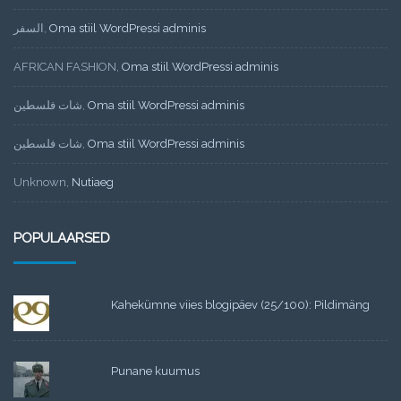
السفر
,
Oma stiil WordPressi adminis
AFRICAN FASHION
,
Oma stiil WordPressi adminis
شات فلسطين
,
Oma stiil WordPressi adminis
شات فلسطين
,
Oma stiil WordPressi adminis
Unknown
,
Nutiaeg
POPULAARSED
Kahekümne viies blogipäev (25/100): Pildimäng
Punane kuumus