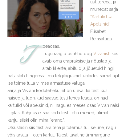
uut toredat ja
muhedat sarja
“Kartulid Ja
Apelsinid”
Elisabet
Reinsaluga
T
peaosas.
Lugu räägib psühholoog
Vivianist
, kes
avab oma erapraksise ja nõustab ja
aitab kliente, abituid ja jõuetuid hingi,
paljastab hingemaailma telgitaguseid, üritades samal ajal
ise toime tulla viimse armastuse valuga;
Sarja ja Viviani koduleheküljel on üleval ka test, kus
naised ja tüdrukud saavad testi tehes teada, on nad
kartulid või apelsinid, nii nagu esimeses osas Vivian naisi
liigitas. Kahjuks ei saa seda testi teha mehed, ülimalt
kahju, siiski olin mina “erand”.
Otsustasin siis testi ära teha ja tulemus tuli selline, nagu
võis arvata – olen kartul. Täiesti tavaline ümmargune