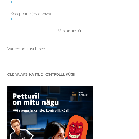
Keegi teine
(0%, 0 Votes)
Vastanuid:
0
Vanemad küsitlused
OLE VALVAS! KAHTLE, KONTROLLI, KÜSI!