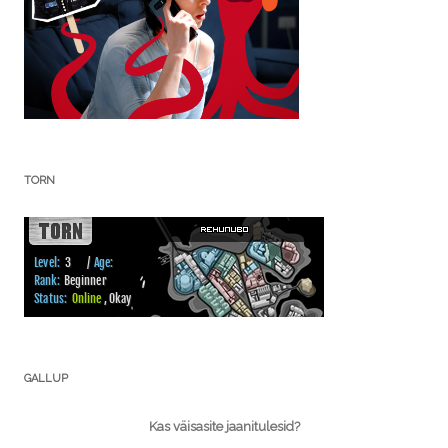
TORN
GALLUP
Kas väisasite jaanitulesid?