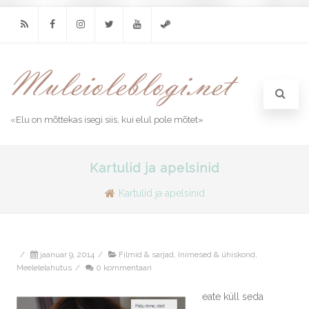
RSS
Facebook
Instagram
Twitter
Youtube
Steam
«Elu on mõttekas isegi siis, kui elul pole mõtet»
Kartulid ja apelsinid
Kartulid ja apelsinid
/
jaanuar 9, 2014
/
Filmid & sarjad
,
Inimesed & ühiskond
,
Meelelelahutus
/
0 kommentaari
eate küll seda