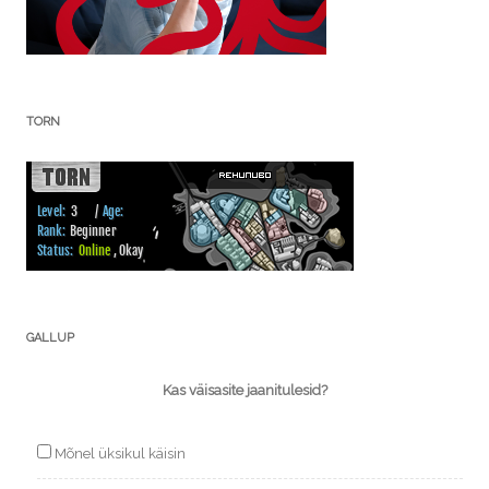
TORN
GALLUP
Kas väisasite jaanitulesid?
Mõnel üksikul käisin