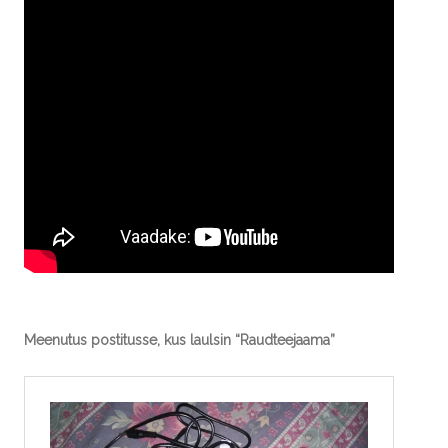
Meenutus postitusse, kus laulsin “Raudteejaama”