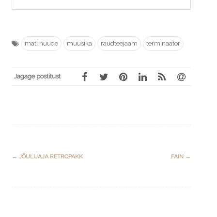
mati nuude
muusika
raudteejaam
terminaator
Jagage postitust
Post
←
JÕULUAJA RETROPAKK
FAIN
→
navigation