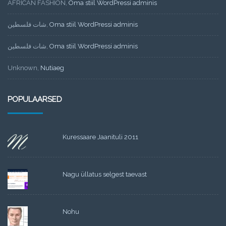
AFRICAN FASHION
,
Oma stiil WordPressi adminis
شات فلسطين
,
Oma stiil WordPressi adminis
شات فلسطين
,
Oma stiil WordPressi adminis
Unknown
,
Nutiaeg
POPULAARSED
Kuressaare Jaanituli 2011
Nagu üllatus selgest taevast
Nohu