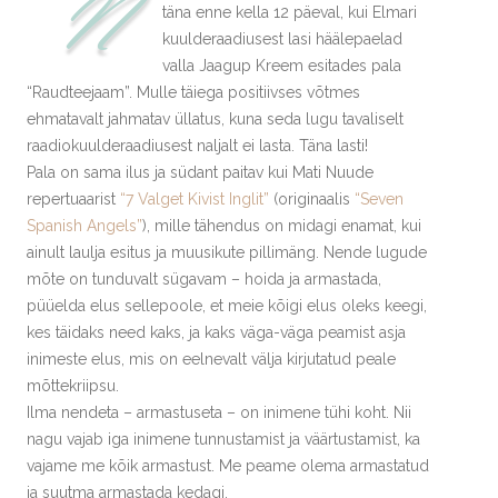
N
täna enne kella 12 päeval, kui Elmari
kuulderaadiusest lasi häälepaelad
valla Jaagup Kreem esitades pala
“Raudteejaam”. Mulle täiega positiivses võtmes
ehmatavalt jahmatav üllatus, kuna seda lugu tavaliselt
raadiokuulderaadiusest naljalt ei lasta. Täna lasti!
Pala on sama ilus ja südant paitav kui Mati Nuude
repertuaarist
“7 Valget Kivist Inglit”
(originaalis
“Seven
Spanish Angels”
), mille tähendus on midagi enamat, kui
ainult laulja esitus ja muusikute pillimäng. Nende lugude
mõte on tunduvalt sügavam – hoida ja armastada,
püüelda elus sellepoole, et meie kõigi elus oleks keegi,
kes täidaks need kaks, ja kaks väga-väga peamist asja
inimeste elus, mis on eelnevalt välja kirjutatud peale
mõttekriipsu.
Ilma nendeta – armastuseta – on inimene tühi koht. Nii
nagu vajab iga inimene tunnustamist ja väärtustamist, ka
vajame me kõik armastust. Me peame olema armastatud
ja suutma armastada kedagi.