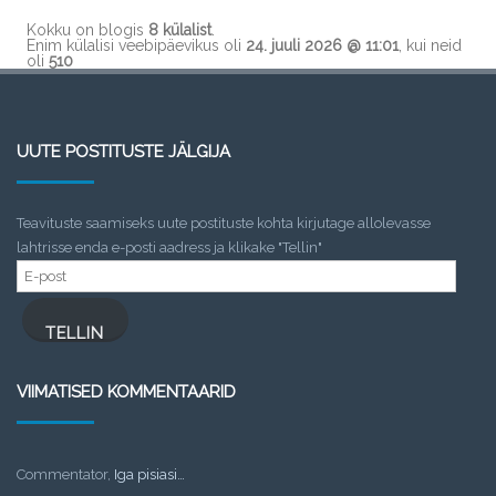
Kokku on blogis
8 külalist
.
Enim külalisi veebipäevikus oli
24. juuli 2026 @ 11:01
, kui neid
oli
510
UUTE POSTITUSTE JÄLGIJA
Teavituste saamiseks uute postituste kohta kirjutage allolevasse
lahtrisse enda e-posti aadress ja klikake "Tellin"
E-
post
TELLIN
VIIMATISED KOMMENTAARID
Commentator
,
Iga pisiasi…