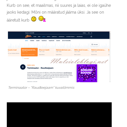
Kurb on see, et maailmas, nii suures ja laias, ei ole igaühe
jaoks kedagi. Mõni on määratud jääma üksi. Ja see on
ääretult kurb
Terminaator – “Raudteejaam” kuvatõmmis