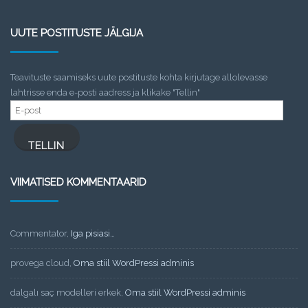
UUTE POSTITUSTE JÄLGIJA
Teavituste saamiseks uute postituste kohta kirjutage allolevasse
lahtrisse enda e-posti aadress ja klikake "Tellin"
E-
post
TELLIN
VIIMATISED KOMMENTAARID
Commentator
,
Iga pisiasi…
provega cloud
,
Oma stiil WordPressi adminis
dalgalı saç modelleri erkek
,
Oma stiil WordPressi adminis