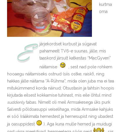
kurtma
oma
E
järjekordset kurbust ja sügavat
pahameelt TV6-e suunas, jälle, mis
taaskord järsult katkestas “MacGyveri”
näitamise
, sest nad pole rohkem
hooaegu näitamiseks ostnud (siis ostke, raisk!), ning
hakkas jälle näitama “A-Rühma”, mida olen juba ma ei tea
mitukümmend korda näinud; Otsustasin ja tahtsin hoopis
kirjutada eilsest kokkamise tuhinast, mis eile õhtul mind
suddenly
tabas. Nimelt oli meil Armsakesega üks purk
Salvesti põldoasuppi veiselihaga, mida Armsake kahjuks
ei söö (rääkimata hernestest ja hernesupist ning ubadest
ja oasuppidest
). Aga kuna mulle herned ja muidugi
oad väga meeldivad, heameelega söön neid
, siis