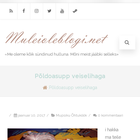
RSS
Facebook
Instagram
Twitter
Youtube
Steam
«Me oleme kõik sündinud hulluna. Mõni meist jääbki selleks»
Põldoasupp veiselihaga
Põldoasupp veiselihaga
/
jaanuar 10, 2017
/
Mupsiku Õhtuköök
/
0 kommentaari
i hakka
ma teile