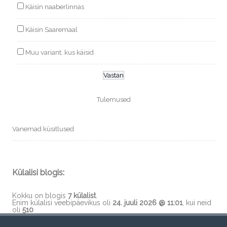
Käisin naaberlinnas
Käisin Saaremaal
Muu variant, kus käisid
Tulemused
Vanemad küsitlused
Külalisi blogis:
Kokku on blogis
7 külalist
.
Enim külalisi veebipäevikus oli
24. juuli 2026 @ 11:01
, kui neid
oli
510