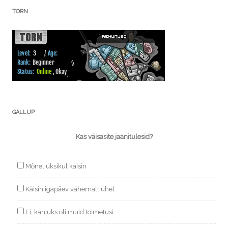
TORN
GALLUP
Kas väisasite jaanitulesid?
Mõnel üksikul käisin
Käisin igapäev vähemalt ühel
Ei, kahjuks oli muid toimetusi