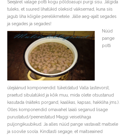
Seejärel valage potti kogu põldoasupi purgi sisu. Jälgida
tuleks, et suured lihatükid oleksid väiksemad, kuna siis
jagub liha kõigile pereliikmetele. Jälle aeg-ajalt segades
ja segades ja segades!
Nüüd
pange
potti
ülejäänud komponendid: tükeldatud Valla lastevorst,
praetud sibulatükid ja kõik muu, mida olete otsustanud
kasutada (näiteks porgand, kaalikas, kapsas, hakkliha jms.).
Olles komponendid omavahel laiali seganud lisage
purustatud/peenestatud Maggi veiselihaga
puljongikuubikud. Ja alles nüüd pange vastavalt maitsele
ja soovile soola. Kindlasti segage, et maitseained