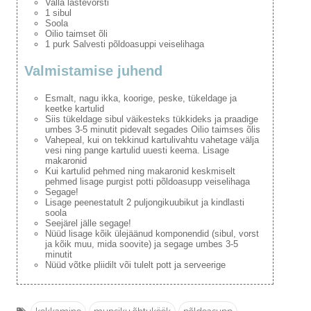
Valla lastevorsti
1 sibul
Soola
Oilio taimset õli
1 purk Salvesti põldoasuppi veiselihaga
Valmistamise juhend
Esmalt, nagu ikka, koorige, peske, tükeldage ja
keetke kartulid
Siis tükeldage sibul väikesteks tükkideks ja praadige
umbes 3-5 minutit pidevalt segades Oilio taimses õlis
Vahepeal, kui on tekkinud kartulivahtu vahetage välja
vesi ning pange kartulid uuesti keema. Lisage
makaronid
Kui kartulid pehmed ning makaronid keskmiselt
pehmed lisage purgist potti põldoasupp veiselihaga
Segage!
Lisage peenestatult 2 puljongikuubikut ja kindlasti
soola
Seejärel jälle segage!
Nüüd lisage kõik ülejäänud komponendid (sibul, vorst
ja kõik muu, mida soovite) ja segage umbes 3-5
minutit
Nüüd võtke pliidilt või tulelt pott ja serveerige