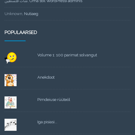
شات فلسطين
,
Oma stiil WordPressi adminis
Unknown
,
Nutiaeg
POPULAARSED
Volume 1: 100 parimat solvangut
Anekdoot
Pimdeiuse rüüteöl
Iga pisiasi...