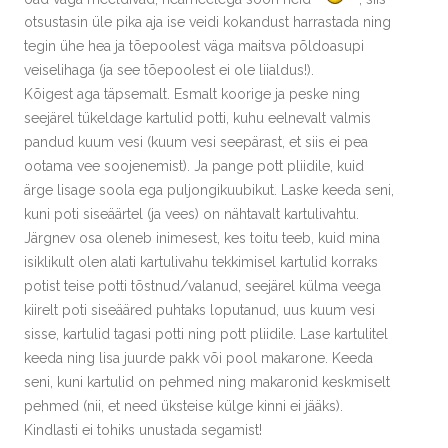
otsustasin üle pika aja ise veidi kokandust harrastada ning
tegin ühe hea ja tõepoolest väga maitsva põldoasupi
veiselihaga (ja see tõepoolest ei ole liialdus!).
Kõigest aga täpsemalt. Esmalt koorige ja peske ning
seejärel tükeldage kartulid potti, kuhu eelnevalt valmis
pandud kuum vesi (kuum vesi seepärast, et siis ei pea
ootama vee soojenemist). Ja pange pott pliidile, kuid
ärge lisage soola ega puljongikuubikut. Laske keeda seni,
kuni poti siseäärtel (ja vees) on nähtavalt kartulivahtu.
Järgnev osa oleneb inimesest, kes toitu teeb, kuid mina
isiklikult olen alati kartulivahu tekkimisel kartulid korraks
potist teise potti tõstnud/valanud, seejärel külma veega
kiirelt poti siseääred puhtaks loputanud, uus kuum vesi
sisse, kartulid tagasi potti ning pott pliidile. Lase kartulitel
keeda ning lisa juurde pakk või pool makarone. Keeda
seni, kuni kartulid on pehmed ning makaronid keskmiselt
pehmed (nii, et need üksteise külge kinni ei jääks).
Kindlasti ei tohiks unustada segamist!