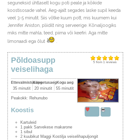
seguneksid ühtlaselt kogu poti peale ja kõikide
koostisosade vahel. Aeg-ajalt segades laske supil keeda
veel 3-5 minutit. Siis võtke kuum pott, mis kuumem kui
Jennifer Aniston, pliidilt ning serveerige. Kõrvaljoogiks
miks mitte mahla, teed, piima või keefiri. Aga mitte
limonaadi ega õlut
.
Põldoasupp
5
from
1
reviews
veiselihaga
Ettevalmistusaeg
Küpsetusaeg
Kogu aeg
35 minutit
20 minutit
55 minutit
Peakokk:
Rehunubo
Koostis
Salvesta
Prindi
Kartuleid
1 pakk Sarvekese makarone
1 sibul
2 kuubikut Maggi Kostilja veiselihapuljongit