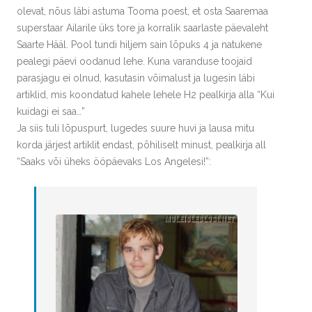
olevat, nõus läbi astuma Tooma poest, et osta Saaremaa
superstaar Ailarile üks tore ja korralik saarlaste päevaleht
Saarte Hääl. Pool tundi hiljem sain lõpuks 4 ja natukene
pealegi päevi oodanud lehe. Kuna varanduse toojaid
parasjagu ei olnud, kasutasin võimalust ja lugesin läbi
artiklid, mis koondatud kahele lehele H2 pealkirja alla “Kui
kuidagi ei saa…”
Ja siis tuli lõpuspurt, lugedes suure huvi ja lausa mitu
korda järjest artiklit endast, põhiliselt minust, pealkirja all
“Saaks või üheks ööpäevaks Los Angelesi!”: