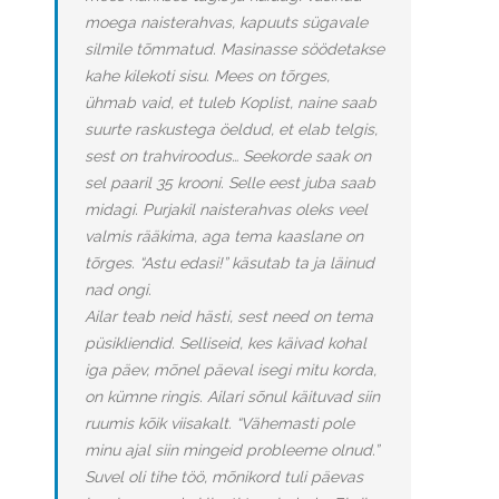
moega naisterahvas, kapuuts sügavale
silmile tõmmatud. Masinasse söödetakse
kahe kilekoti sisu. Mees on tõrges,
ühmab vaid, et tuleb Koplist, naine saab
suurte raskustega öeldud, et elab telgis,
sest on trahviroodus… Seekorde saak on
sel paaril 35 krooni. Selle eest juba saab
midagi. Purjakil naisterahvas oleks veel
valmis rääkima, aga tema kaaslane on
tõrges. “Astu edasi!” käsutab ta ja läinud
nad ongi.
Ailar teab neid hästi, sest need on tema
püsikliendid. Selliseid, kes käivad kohal
iga päev, mõnel päeval isegi mitu korda,
on kümne ringis. Ailari sõnul käituvad siin
ruumis kõik viisakalt. “Vähemasti pole
minu ajal siin mingeid probleeme olnud.”
Suvel oli tihe töö, mõnikord tuli päevas