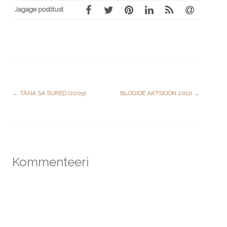
Jagage postitust
Post
←
TÄNA SA SURED (2005)
BLOGIDE AKTSIOON 2010
→
navigation
Kommenteeri