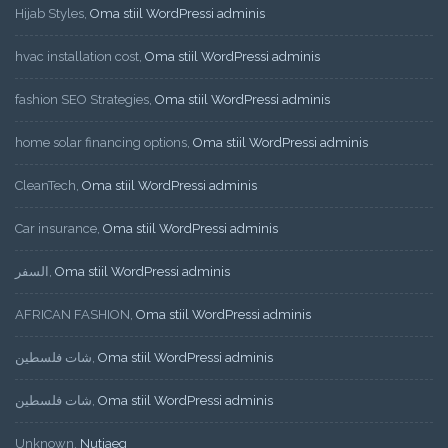
Hijab Styles
,
Oma stiil WordPressi adminis
hvac installation cost
,
Oma stiil WordPressi adminis
fashion SEO Strategies
,
Oma stiil WordPressi adminis
home solar financing options
,
Oma stiil WordPressi adminis
CleanTech
,
Oma stiil WordPressi adminis
Car insurance
,
Oma stiil WordPressi adminis
السفر
,
Oma stiil WordPressi adminis
AFRICAN FASHION
,
Oma stiil WordPressi adminis
شات فلسطين
,
Oma stiil WordPressi adminis
شات فلسطين
,
Oma stiil WordPressi adminis
Unknown
,
Nutiaeg