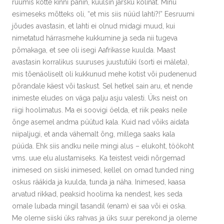
ruumis kotte kinni panin, kuulsin järsku kolinat. Minu
esimeseks mõtteks oli, “et mis siis nüüd lahti?!” Eesruumi
jõudes avastasin, et lahti ei olnud midagi muud, kui
nimetatud härrasmehe kukkumine ja seda nii tugeva
põmakaga, et see oli isegi Aafrikasse kuulda. Maast
avastasin korralikus suuruses juustutüki (sorti ei mäleta),
mis tõenäoliselt oli kukkunud mehe kotist või pudenenud
põrandale käest või taskust. Sel hetkel sain aru, et nende
inimeste eludes on väga palju asju valesti. Üks neist on
riigi hoolimatus. Ma ei soovigi öelda, et riik peaks neile
õnge asemel andma püütud kala. Kuid nad võiks aidata
niipaljugi, et anda vähemalt õng, millega saaks kala
püüda. Ehk siis andku neile mingi alus – elukoht, töökoht
vms. uue elu alustamiseks. Ka teistest veidi nõrgemad
inimesed on siiski inimesed, kellel on omad tunded ning
oskus rääkida ja kuulda, tunda ja näha. Inimesed, kaasa
arvatud rikkad, peaksid hoolima ka nendest, kes seda
omale lubada mingil tasandil (enam) ei saa või ei oska.
Me oleme siiski üks rahvas ja üks suur perekond ja oleme