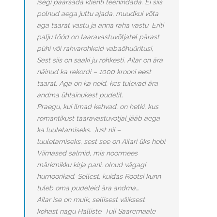
isegi paarsada klienti teenindada. Ei siis
polnud aega juttu ajada, muudkui võta
aga taarat vastu ja anna raha vastu. Eriti
palju tööd on taaravastuvõtjatel pärast
pühi või rahvarohkeid vabaõhuüritusi,
Sest siis on saaki ju rohkesti. Ailar on ära
näinud ka rekordi – 1000 krooni eest
taarat. Aga on ka neid, kes tulevad ära
andma ühtainukest pudelit.
Praegu, kui ilmad kehvad, on hetki, kus
romantikust taaravastuvõtjal jääb aega
ka luuletamiseks. Just nii –
luuletamiseks, sest see on Ailari üks hobi.
Viimased salmid, mis noormees
märkmikku kirja pani, olnud vägagi
humoorikad. Sellest, kuidas Rootsi kunn
tuleb oma pudeleid ära andma…
Ailar ise on mulk, sellisest väiksest
kohast nagu Halliste. Tuli Saaremaale