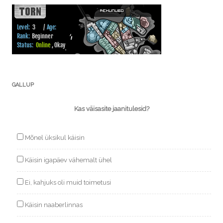
GALLUP
Kas väisasite jaanitulesid?
Mõnel üksikul käisin
Käisin igapäev vähemalt ühel
Ei, kahjuks oli muid toimetusi
Käisin naaberlinnas