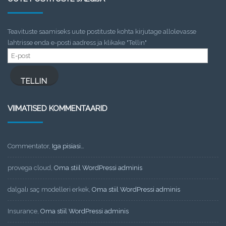
Teavituste saamiseks uute postituste kohta kirjutage allolevasse
lahtrisse enda e-posti aadress ja klikake "Tellin"
E-
post
TELLIN
VIIMATISED KOMMENTAARID
Commentator
,
Iga pisiasi…
provega cloud
,
Oma stiil WordPressi adminis
dalgalı saç modelleri erkek
,
Oma stiil WordPressi adminis
Insurance
,
Oma stiil WordPressi adminis