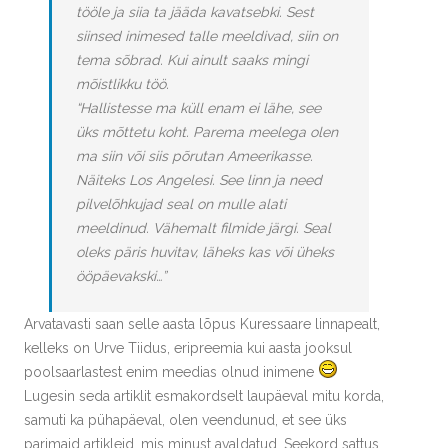
tööle ja siia ta jääda kavatsebki. Sest
siinsed inimesed talle meeldivad, siin on
tema sõbrad. Kui ainult saaks mingi
mõistlikku töö.
“Hallistesse ma küll enam ei lähe, see
üks mõttetu koht. Parema meelega olen
ma siin või siis põrutan Ameerikasse.
Näiteks Los Angelesi. See linn ja need
pilvelõhkujad seal on mulle alati
meeldinud. Vähemalt filmide järgi. Seal
oleks päris huvitav, läheks kas või üheks
ööpäevakski…”
Arvatavasti saan selle aasta lõpus Kuressaare linnapealt,
kelleks on Urve Tiidus, eripreemia kui aasta jooksul
poolsaarlastest enim meedias olnud inimene
Lugesin seda artiklit esmakordselt laupäeval mitu korda,
samuti ka pühapäeval, olen veendunud, et see üks
parimaid artikleid, mis minust avaldatud. Seekord sattus