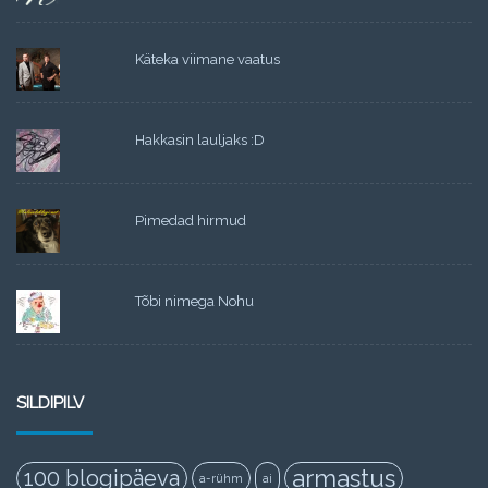
Käteka viimane vaatus
Hakkasin lauljaks :D
Pimedad hirmud
Tõbi nimega Nohu
SILDIPILV
armastus
100 blogipäeva
a-rühm
ai