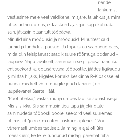
nende
lahkumist
vestlesime meie veel veidikene, misjärel ta lahkus ja mina,
olles üdini rõõmus, et taaskord ajakirjanikuga kohtuda
sain, jätkasin plaanitult tööpäeva.
Minutid aina möödusid ja möödusid. Minutitest said
tunnid ja tundidest päevad. Ja lõpuks oli saabunud päev,
mida olin teisipäevast saadik suure rõõmuga oodanud –
laupäev. Nagu tavaliselt, sammusin selgi päeval rahuliku,
ent seekord ka ootusärevana tööpostile, jäädes ligikaudu
5 mintsa hiljaks, kiigates korraks kesklinna R-Kioskisse, et
uurida, mis kell võib müügile jõuda tänane (loe:
laupäevane) Saarte Hääl.
“Pool üheksa,” vastas müüja umbes taolise sõnastusega.
Mis siis ikka. Siis sammusin tipa-tapa järjekindlate
sammudeda tööposti poole, seekord veel suuremas
õhinas, et “jeeee, ma olen taaskord ajalehes!” Või
vähemasti umbes taoliselt. Ja mingi 9 ajal oli üks
meesklient, kellel ei tundunud midagi paremat teha