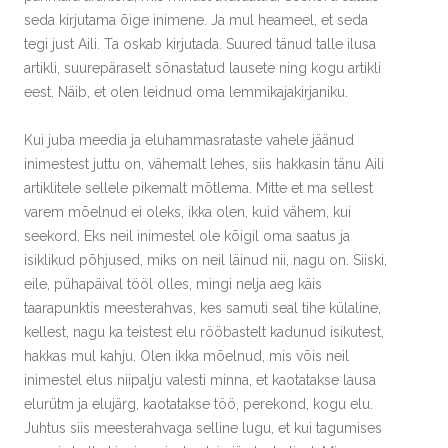
seda kirjutama õige inimene. Ja mul heameel, et seda
tegi just Aili. Ta oskab kirjutada. Suured tänud talle ilusa
artikli, suurepäraselt sõnastatud lausete ning kogu artikli
eest. Näib, et olen leidnud oma lemmikajakirjaniku.
Kui juba meedia ja eluhammasrataste vahele jäänud
inimestest juttu on, vähemalt lehes, siis hakkasin tänu Aili
artiklitele sellele pikemalt mõtlema. Mitte et ma sellest
varem mõelnud ei oleks, ikka olen, kuid vähem, kui
seekord. Eks neil inimestel ole kõigil oma saatus ja
isiklikud põhjused, miks on neil läinud nii, nagu on. Siiski,
eile, pühapäival tööl olles, mingi nelja aeg käis
taarapunktis meesterahvas, kes samuti seal tihe külaline,
kellest, nagu ka teistest elu rööbastelt kadunud isikutest,
hakkas mul kahju. Olen ikka mõelnud, mis võis neil
inimestel elus niipalju valesti minna, et kaotatakse lausa
elurütm ja elujärg, kaotatakse töö, perekond, kogu elu.
Juhtus siis meesterahvaga selline lugu, et kui tagumises