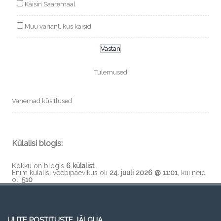
Käisin Saaremaal
Muu variant, kus käisid
Tulemused
Vanemad küsitlused
Külalisi blogis:
Kokku on blogis
6 külalist
.
Enim külalisi veebipäevikus oli
24. juuli 2026 @ 11:01
, kui neid
oli
510
UUTE POSTITUSTE JÄLGIJA