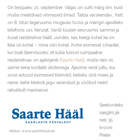
On teisipäev, 21. september. Väljas on suht märg ilm, kuid
mulle meeldivad vihmased ilmad. Täitsa värskendav… Kell
on 8. Istun tagaruumis mugavas toolis ja mängin ajaviiteks
telefonis uss Xenziat. Varsti kuulen eesruumis samme ja
ilusat naisterahva häält, uurides, kas keegi kohal ka on.
Ikka oli kohal – mina olin kohal. Kohe esimesel sõnadel,
kui lisati täienduseks, et külla tulnud sümpaatne
naisterahvas on ajakirjanik (
Saarte Hääl
), mulle näis nii,
saime kena kontakti üksteisega. Ajasime veidi juttu, kui
sisse astusid esimesed kliendid, kelleks olid mees ja
naine, kahe kilekoti jagu varandust ja söötsid need
rahulikult masinasse.
Seekordeks
saagiks jäi
neil 35
krooni.
Allikas: www.saartehaal.ee
Peale