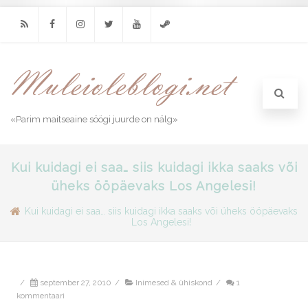
RSS
Facebook
Instagram
Twitter
Youtube
Steam
«Parim maitseaine söögi juurde on nälg»
Kui kuidagi ei saa… siis kuidagi ikka saaks või
üheks ööpäevaks Los Angelesi!
Kui kuidagi ei saa… siis kuidagi ikka saaks või üheks ööpäevaks
Los Angelesi!
/
september 27, 2010
/
Inimesed & ühiskond
/
1
kommentaari