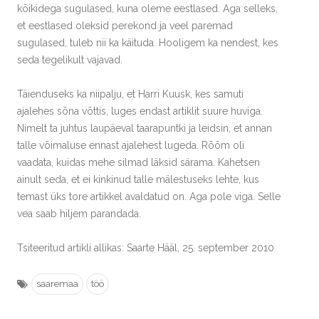
kõikidega sugulased, kuna oleme eestlased. Aga selleks,
et eestlased oleksid perekond ja veel paremad
sugulased, tuleb nii ka käituda. Hooligem ka nendest, kes
seda tegelikult vajavad.
Täienduseks ka niipalju, et Harri Kuusk, kes samuti
ajalehes sõna võttis, luges endast artiklit suure huviga.
Nimelt ta juhtus laupäeval taarapuntki ja leidsin, et annan
talle võimaluse ennast ajalehest lugeda. Rõõm oli
vaadata, kuidas mehe silmad läksid särama. Kahetsen
ainult seda, et ei kinkinud talle mälestuseks lehte, kus
temast üks tore artikkel avaldatud on. Aga pole viga. Selle
vea saab hiljem parandada.
Tsiteeritud artikli allikas: Saarte Hääl, 25. september 2010
saaremaa
töö