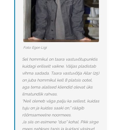
Foto: Egon Ligi
Sel hommikul on taara vastuvõtupunktis
kuidagi eriliselt vaikne. Väljas pladistab
vihma sadada. Taara vastuvõtja Ailar (25)
on juba hommikul kell 8 platsis ootel,
aga tema alalised kliendid olevat üks
ilmatundlik rahvas.
“Neil oleneb väga palju ka sellest, kuidas
tuju on ja kuidas saaki on,” räägib
rõõmsameelne noormees.
Ja siis on esimene “duo” kohal. Pikk sirge
mees nahkses tagis ja kuidagi väsinud