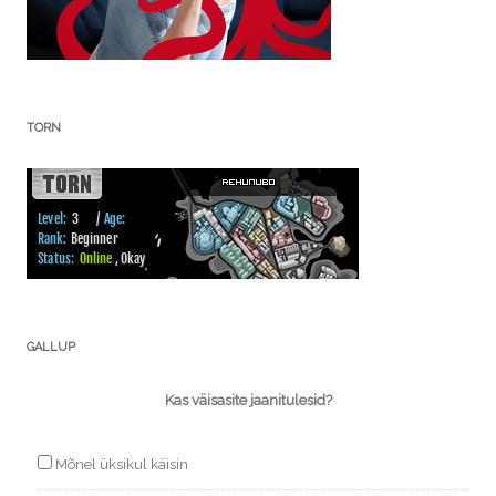
TORN
GALLUP
Kas väisasite jaanitulesid?
Mõnel üksikul käisin