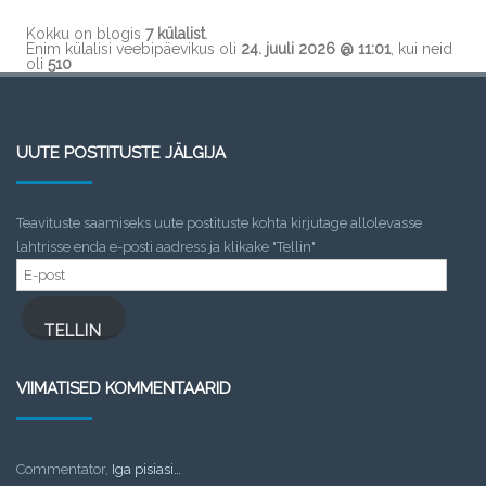
Kokku on blogis
7 külalist
.
Enim külalisi veebipäevikus oli
24. juuli 2026 @ 11:01
, kui neid
oli
510
UUTE POSTITUSTE JÄLGIJA
Teavituste saamiseks uute postituste kohta kirjutage allolevasse
lahtrisse enda e-posti aadress ja klikake "Tellin"
E-
post
TELLIN
VIIMATISED KOMMENTAARID
Commentator
,
Iga pisiasi…