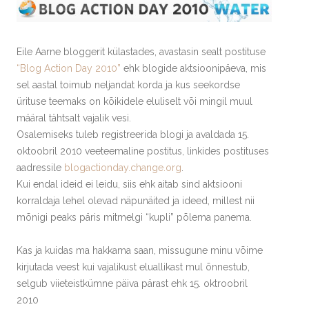
Eile Aarne bloggerit külastades, avastasin sealt postituse
“Blog Action Day 2010”
ehk blogide aktsioonipäeva, mis
sel aastal toimub neljandat korda ja kus seekordse
ürituse teemaks on kõikidele eluliselt või mingil muul
määral tähtsalt vajalik vesi.
Osalemiseks tuleb registreerida blogi ja avaldada 15.
oktoobril 2010 veeteemaline postitus, linkides postituses
aadressile
blogactionday.change.org
.
Kui endal ideid ei leidu, siis ehk aitab sind aktsiooni
korraldaja lehel olevad näpunäited ja ideed, millest nii
mõnigi peaks päris mitmelgi “kupli” põlema panema.
Kas ja kuidas ma hakkama saan, missugune minu võime
kirjutada veest kui vajalikust eluallikast mul õnnestub,
selgub viieteistkümne päiva pärast ehk 15. oktroobril
2010