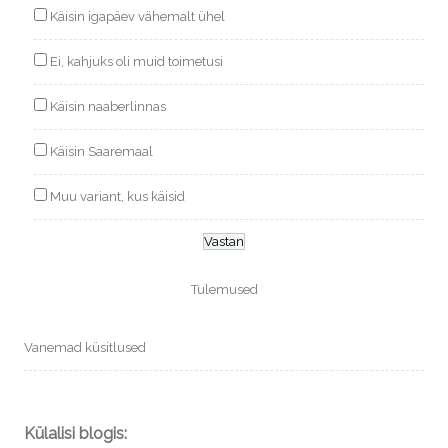
Käisin igapäev vähemalt ühel
Ei, kahjuks oli muid toimetusi
Käisin naaberlinnas
Käisin Saaremaal
Muu variant, kus käisid
Tulemused
Vanemad küsitlused
Külalisi blogis: