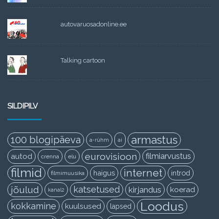
autovaruosadonline.ee
Talking cartoon
SILDIPILV
armastus
100 blogipäeva
a-rühm
ai
eurovisioon
filmiarvustus
autod
crenna
elu
filmid
internet
haigus
introd
filmimuusika
jõulud
katsetused
kirjandus
koerad
kanal2
Loodus
kokkamine
kuulsused
lapsed