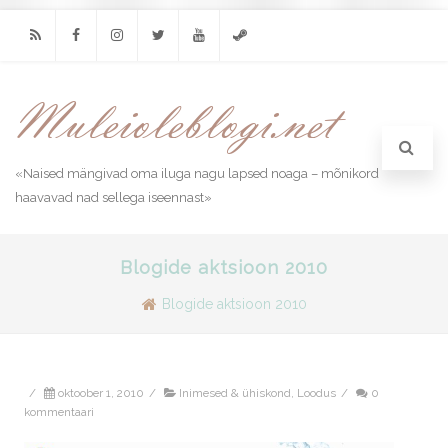
RSS
Facebook
Instagram
Twitter
Youtube
Steam
«Naised mängivad oma iluga nagu lapsed noaga – mõnikord
haavavad nad sellega iseennast»
Blogide aktsioon 2010
Blogide aktsioon 2010
/
oktoober 1, 2010
/
Inimesed & ühiskond
,
Loodus
/
0
kommentaari