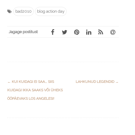
bad2010
blog action day
Jagage postitust
Post
←
KUI KUIDAGI EI SAA… SIIS
LAHKUNUD LEGENDID
→
navigation
KUIDAGI IKKA SAAKS VÕI ÜHEKS
ÖÖPÄEVAKS LOS ANGELESI!