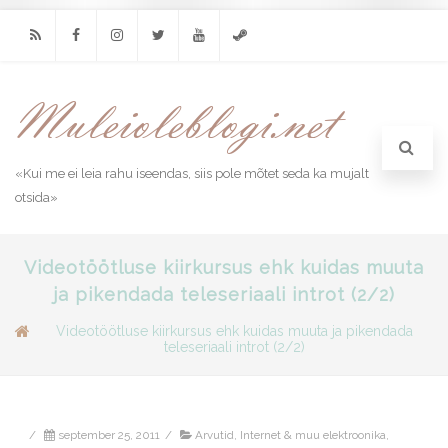
RSS
Facebook
Instagram
Twitter
Youtube
Steam
«Kui me ei leia rahu iseendas, siis pole mõtet seda ka mujalt
otsida»
Videotöötluse kiirkursus ehk kuidas muuta
ja pikendada teleseriaali introt (2/2)
Videotöötluse kiirkursus ehk kuidas muuta ja pikendada
teleseriaali introt (2/2)
/
september 25, 2011
/
Arvutid, Internet & muu elektroonika
,