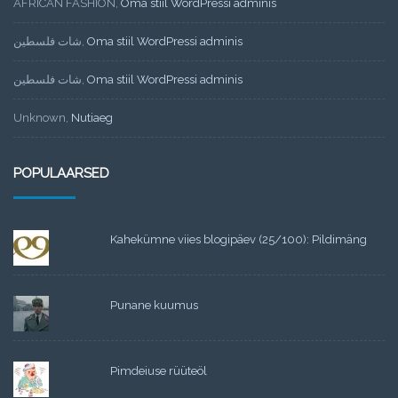
AFRICAN FASHION
,
Oma stiil WordPressi adminis
شات فلسطين
,
Oma stiil WordPressi adminis
شات فلسطين
,
Oma stiil WordPressi adminis
Unknown
,
Nutiaeg
POPULAARSED
Kahekümne viies blogipäev (25/100): Pildimäng
Punane kuumus
Pimdeiuse rüüteöl