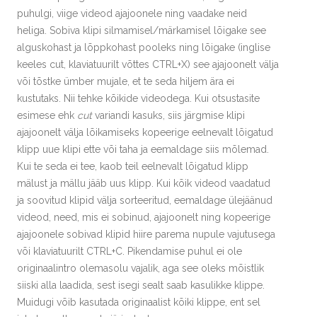
puhulgi, viige videod ajajoonele ning vaadake neid
heliga. Sobiva klipi silmamisel/märkamisel lõigake see
alguskohast ja lõppkohast pooleks ning lõigake (inglise
keeles cut, klaviatuurilt võttes CTRL+X) see ajajoonelt välja
või tõstke ümber mujale, et te seda hiljem ära ei
kustutaks. Nii tehke kõikide videodega. Kui otsustasite
esimese ehk
cut
variandi kasuks, siis järgmise klipi
ajajoonelt välja lõikamiseks kopeerige eelnevalt lõigatud
klipp uue klipi ette või taha ja eemaldage siis mõlemad.
Kui te seda ei tee, kaob teil eelnevalt lõigatud klipp
mälust ja mällu jääb uus klipp. Kui kõik videod vaadatud
ja soovitud klipid välja sorteeritud, eemaldage ülejäänud
videod, need, mis ei sobinud, ajajoonelt ning kopeerige
ajajoonele sobivad klipid hiire parema nupule vajutusega
või klaviatuurilt CTRL+C. Pikendamise puhul ei ole
originaalintro olemasolu vajalik, aga see oleks mõistlik
siiski alla laadida, sest isegi sealt saab kasulikke klippe.
Muidugi võib kasutada originaalist kõiki klippe, ent sel