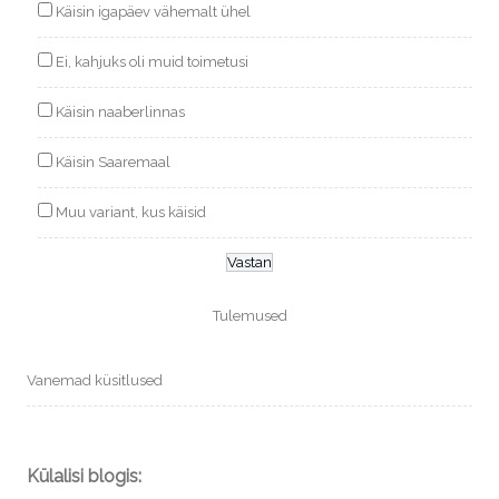
Käisin igapäev vähemalt ühel
Ei, kahjuks oli muid toimetusi
Käisin naaberlinnas
Käisin Saaremaal
Muu variant, kus käisid
Tulemused
Vanemad küsitlused
Külalisi blogis: