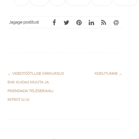
Jagage postitust
Post
←
VIDEOTÖÖTLUSE KIIRKURSUS
KODUTUNNE
→
navigation
EHK KUIDAS MUUTA JA
PIKENDADA TELESERIAALI
INTROT (1/2)