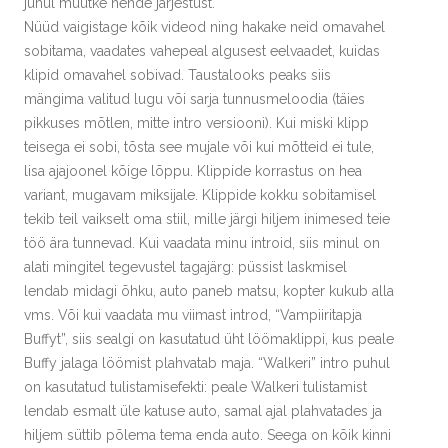
juhul muutke nende järjestust.
Nüüd vaigistage kõik videod ning hakake neid omavahel
sobitama, vaadates vahepeal algusest eelvaadet, kuidas
klipid omavahel sobivad. Taustalooks peaks siis
mängima valitud lugu või sarja tunnusmeloodia (täies
pikkuses mõtlen, mitte intro versiooni). Kui miski klipp
teisega ei sobi, tõsta see mujale või kui mõtteid ei tule,
lisa ajajoonel kõige lõppu. Klippide korrastus on hea
variant, mugavam miksijale. Klippide kokku sobitamisel
tekib teil vaikselt oma stiil, mille järgi hiljem inimesed teie
töö ära tunnevad. Kui vaadata minu introid, siis minul on
alati mingitel tegevustel tagajärg: püssist laskmisel
lendab midagi õhku, auto paneb matsu, kopter kukub alla
vms. Või kui vaadata mu viimast introd, “Vampiiritapja
Buffyt”, siis sealgi on kasutatud üht löömaklippi, kus peale
Buffy jalaga löömist plahvatab maja. “Walkeri” intro puhul
on kasutatud tulistamisefekti: peale Walkeri tulistamist
lendab esmalt üle katuse auto, samal ajal plahvatades ja
hiljem süttib põlema tema enda auto. Seega on kõik kinni