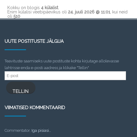
Kokku on blogis
4 külalist
.
Enim külalisi veebipäevikus oli
24. juuli 2026 @ 11:01
, kui neid
oli
510
UUTE POSTITUSTE JÄLGIJA
Teavituste saamiseks uute postituste kohta kirjutage allolevasse
lahtrisse enda e-posti aadress ja klikake "Tellin"
E-
post
TELLIN
VIIMATISED KOMMENTAARID
Commentator
,
Iga pisiasi…