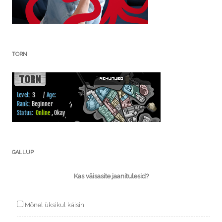
TORN
GALLUP
Kas väisasite jaanitulesid?
Mõnel üksikul käisin