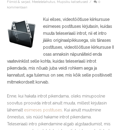
Filmid & sarjad
,
Meelelelahutus
,
Mupsiku katsetused
/
0
kommentaari
Kui eilses, videotöötluse kiirkursuse
esimeses postituses kirjutasin, kuidas
muuta teleseriaali introt, nii et intro
jääks originaalpikkusega, siis tänases
postituses, videotöötluse kiirkursuse II
osas annaksin näpunäiteid enda
vaatevinklist selle kohta, kuidas teleseriaali introt
pikendada, mis nõuab juba veidi rohkem aega ja
kannatust, aga tulemus on see, mis kõik selle positiivselt
mitmekordselt korvab.
Enne, kui hakata introt pikendama, oleks minupoolne
soovitus proovida introt ainult muuta, millest kirjutasin
lähemalt
esimeses postituses
. Kui ainult muutmine
õnnestus, siis nüüd hakame introt pikendama.
Teleseriaali intro pikendamine algab algstaadiumist, mis