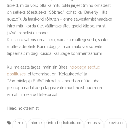
tiitreid, mida võib olla ka mitu tükki järjest (minu omadest
on selleks tõestuseks “Sõbrad”, kohati ka “Beverly Hills,
90210”). Ja taaskord rõhutan – enne salvestamist vaadake
intro mitu korda üle, vältimaks üleliigseid klippe, musti
ja/või rohelisi ekraane.
Kui saate valmis oma intro, näidake mullegi seda, saates
mulle videolink. Kui midagi jäi mainimata või soovite
täpsemalt midagi küsida, kasutage kommentaariumi;
Kui ma aasta tagasi mainisin ühes
introdega seotud
postituses
, et tegemisel on “Kelgukoerte” ja
“Vampiiritapja Buffy” introd, siis need on nüüd juba
peaaegu nädal aega tagasi valminud, neist uuem on
viimati nimetatud teleseriaal.
Head nokitsemist!
filmid
internet
introd
katsetused
muusika
televisioon