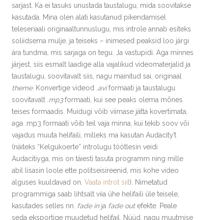
sarjast. Ka ei tasuks unustada taustalugu, mida soovitakse
kasutada. Mina olen alati kasutanud pikendamisel
teleseriaali originaaltunnuslugu, mis introle annab esiteks
soliidsema mulje, ja teiseks – inimesed peaksid loo järgi
ära tundma, mis sarjaga on tegu. Ja vastupidi. Aga minnes
järjest, siis esmalt laadige alla vajalikud videomaterjalid ja
taustalugu, soovitavalt siis, nagu mainitud sai, originaal
theme
. Konvertige videod
.avi
formaati ja taustalugu
soovitavalt
.mp3
formaati, kui see peaks olema mõnes
teises formaadis. Muidugi võib viimase jätta kovertimata,
aga .mp3 formaati võib teil vaja minna, kui tekib soov või
vajadus muuta helifaili, milleks ma kasutan Audacity’t
(näiteks “Kelgukoerte” introlugu töötlesin veidi
Audacitiyga, mis on täiesti tasuta programm ning mille
abil lisasin loole ette politseisireenid, mis kohe video
alguses kuuldavad on.
Vaata introt siit
). Nimetatud
programmiga saab lihtsalt viia ühe helifaili üle teisele,
kasutades selles nn.
fade in
ja
fade out
efekte. Peale
seda eksportige muudetud helifail. Nüüd, nagu muutmise