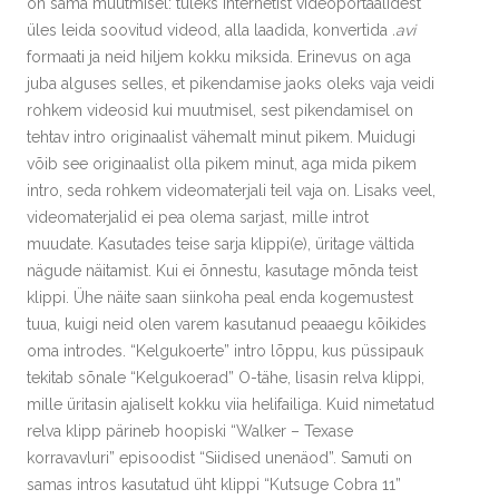
on sama muutmisel: tuleks internetist videoportaalidest
üles leida soovitud videod, alla laadida, konvertida
.avi
formaati ja neid hiljem kokku miksida. Erinevus on aga
juba alguses selles, et pikendamise jaoks oleks vaja veidi
rohkem videosid kui muutmisel, sest pikendamisel on
tehtav intro originaalist vähemalt minut pikem. Muidugi
võib see originaalist olla pikem minut, aga mida pikem
intro, seda rohkem videomaterjali teil vaja on. Lisaks veel,
videomaterjalid ei pea olema sarjast, mille introt
muudate. Kasutades teise sarja klippi(e), üritage vältida
nägude näitamist. Kui ei õnnestu, kasutage mõnda teist
klippi. Ühe näite saan siinkoha peal enda kogemustest
tuua, kuigi neid olen varem kasutanud peaaegu kõikides
oma introdes. “Kelgukoerte” intro lõppu, kus püssipauk
tekitab sõnale “Kelgukoerad” O-tähe, lisasin relva klippi,
mille üritasin ajaliselt kokku viia helifailiga. Kuid nimetatud
relva klipp pärineb hoopiski “Walker – Texase
korravavluri” episoodist “Siidised unenäod”. Samuti on
samas intros kasutatud üht klippi “Kutsuge Cobra 11”