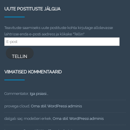
UUTE POSTITUSTE JÄLGIJA
Teavituste saamiseks uute postituste kohta kirjutage allolevasse
lahtrisse enda e-posti aadress ja klikake "Tellin"
E-
post
TELLIN
VIIMATISED KOMMENTAARID
Commentator
,
Iga pisiasi…
provega cloud
,
Oma stiil WordPressi adminis
dalgalı saç modelleri erkek
,
Oma stiil WordPressi adminis