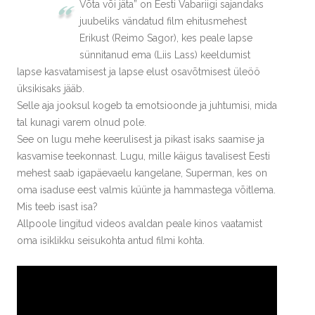
“
Võta või jäta” on Eesti Vabariigi sajandaks
juubeliks vändatud film ehitusmehest
Erikust (Reimo Sagor), kes peale lapse
sünnitanud ema (Liis Lass) keeldumist
lapse kasvatamisest ja lapse elust osavõtmisest üleöö
üksikisaks jääb.
Selle aja jooksul kogeb ta emotsioonde ja juhtumisi, mida
tal kunagi varem olnud pole.
See on lugu mehe keerulisest ja pikast isaks saamise ja
kasvamise teekonnast. Lugu, mille käigus tavalisest Eesti
mehest saab igapäevaelu kangelane, Superman, kes on
oma isaduse eest valmis küünte ja hammastega võitlema.
Mis teeb isast isa?
Allpoole lingitud videos avaldan peale kinos vaatamist
oma isiklikku seisukohta antud filmi kohta.