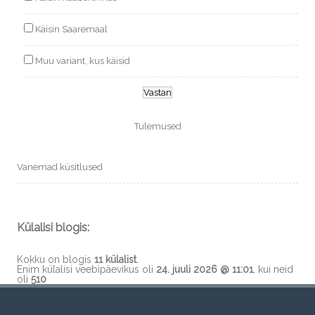
Käisin Saaremaal
Muu variant, kus käisid
Tulemused
Vanemad küsitlused
Külalisi blogis:
Kokku on blogis
11 külalist
.
Enim külalisi veebipäevikus oli
24. juuli 2026 @ 11:01
, kui neid
oli
510