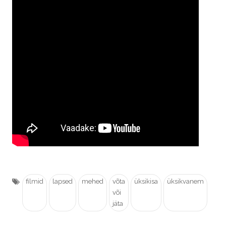
filmid
lapsed
mehed
võta
üksikisa
üksikvanem
või
jäta