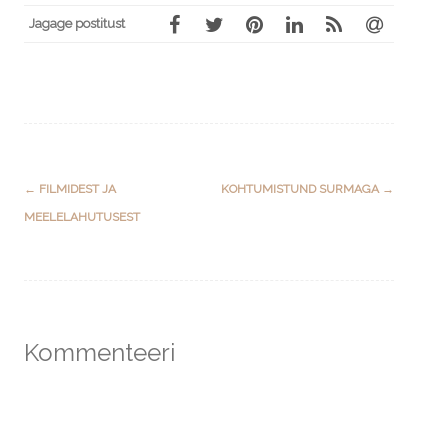
Jagage postitust
Post
←
FILMIDEST JA
KOHTUMISTUND SURMAGA
→
navigation
MEELELAHUTUSEST
Kommenteeri