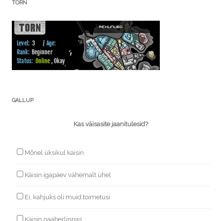
TORN
GALLUP
Kas väisasite jaanitulesid?
Mõnel üksikul käisin
Käisin igapäev vähemalt ühel
Ei, kahjuks oli muid toimetusi
Käisin naaberlinnas