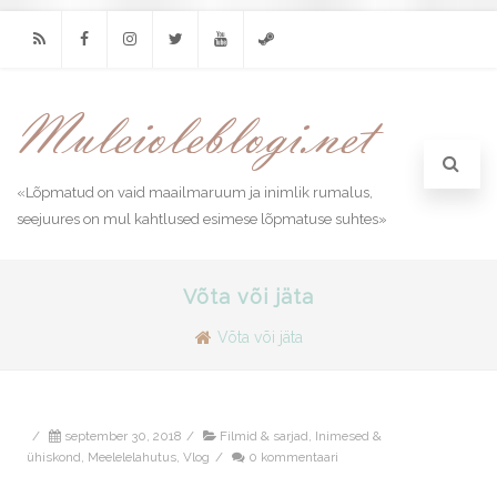
RSS
Facebook
Instagram
Twitter
Youtube
Steam
«Lõpmatud on vaid maailmaruum ja inimlik rumalus,
seejuures on mul kahtlused esimese lõpmatuse suhtes»
Võta või jäta
Võta või jäta
/
september 30, 2018
/
Filmid & sarjad
,
Inimesed &
ühiskond
,
Meelelelahutus
,
Vlog
/
0 kommentaari