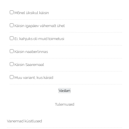
Mõnel üksikul käisin
Käisin igapäev vähemalt ühel
Ei, kahjuks oli muid toimetusi
Käisin naaberlinnas
Käisin Saaremaal
Muu variant, kus käisid
Tulemused
Vanemad küsitlused