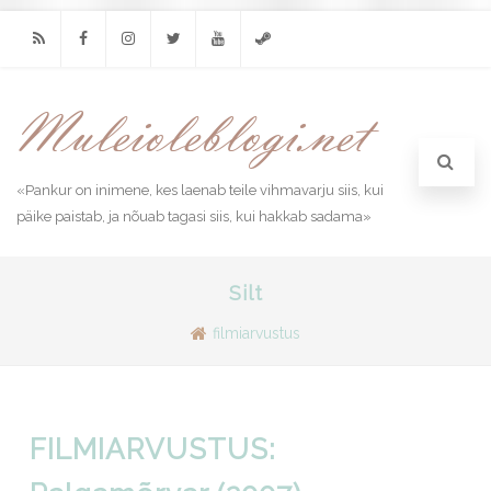
RSS
Facebook
Instagram
Twitter
Youtube
Steam
«Pankur on inimene, kes laenab teile vihmavarju siis, kui
päike paistab, ja nõuab tagasi siis, kui hakkab sadama»
Silt
filmiarvustus
FILMIARVUSTUS: