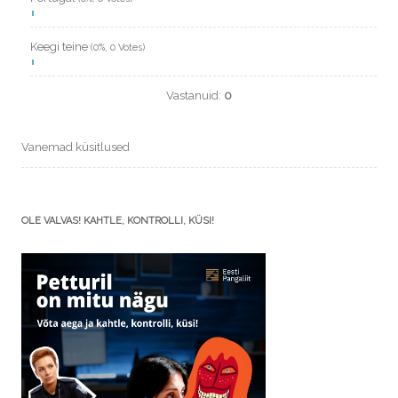
Keegi teine
(0%, 0 Votes)
Vastanuid:
0
Vanemad küsitlused
OLE VALVAS! KAHTLE, KONTROLLI, KÜSI!