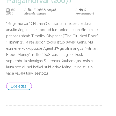
Palgamõrvar (2007)
06,
Filmid & sarjad
,
0
2010
Meelelelahutus
kommentaari
“Palgamõrvar” (“Hitman”) on samanimelise ülieduka
arvutimängu alusel loodud tempokas action-film, mille
peaosas särab Timothy Olyphant (“The Girl Next Door”,
“Hitman 2”) ja režissööri toolis istub Xavier Gens. Mu
esimene kokkupuude Agent 47-ga oli mängus “Hitman:
Blood Money”, mille 2008. aasta sügisel, kuskil
septembri keskpaigas Saaremaa Kaubamajast ostsin,
kuna see oli sel hetkel suht odav. Mängu tutvustus oli
väga väljakutsuv, seetõttu
Loe edasi