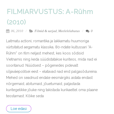
FILMIARVUSTUS: A-Rühm
(2010)
06, 2010
Filmid & sarjad
,
Meelelelahutus
0
Laitmatu actioni, romantika ja lakkamatu huumoriga
vürtsitatud aegamatu klassika, 80-ndate kultussari “A-
Rühm” on film neljast mehest, kes koos sõdisid
Vietnamis ning keda süüdistatakse kuriteos, mida nad ei
sooritanud. Nüüdsest – põgenedes pidevalt
sõjaväepolitsei eest – elatavad nad end palgasõdureina.
Mehed on seadnud endale eesmärgiks aidata endast
nõrgemaid, abitumaid, jõuetumaid, paljastada
kuritegelikke jõuke ning takistada kurikaeltel oma plaane
teostamast. Kõike seda
Loe edasi