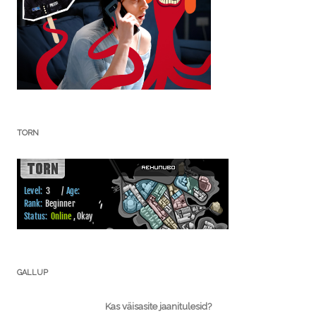
TORN
GALLUP
Kas väisasite jaanitulesid?