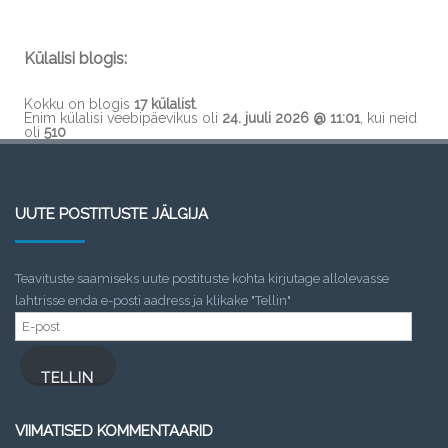
Külalisi blogis:
Kokku on blogis
17 külalist
.
Enim külalisi veebipäevikus oli
24. juuli 2026 @ 11:01
, kui neid
oli
510
UUTE POSTITUSTE JÄLGIJA
Teavituste saamiseks uute postituste kohta kirjutage allolevasse
lahtrisse enda e-posti aadress ja klikake "Tellin"
E-
post
TELLIN
VIIMATISED KOMMENTAARID