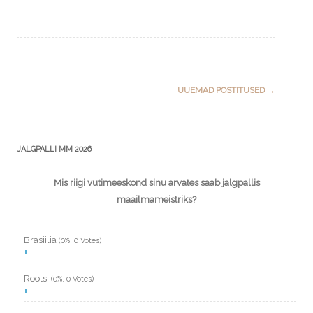
Post
UUEMAD POSTITUSED
→
navigation
JALGPALLI MM 2026
Mis riigi vutimeeskond sinu arvates saab jalgpallis
maailmameistriks?
Brasiilia
(0%, 0 Votes)
Rootsi
(0%, 0 Votes)