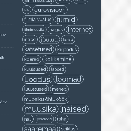
eurovisioon
elu
filmid
filmiarvustus
internet
haigus
filmimuusika
päev
jõulud
introd
kanal2
katsetused
kirjandus
lti
kokkamine
koerad
kuulsused
lapsed
Loodus
loomad
luuletused
mehed
mupsiku õhtuköök
päev
muusika
naised
nali
raha
perekond
saaremaa
seiklus