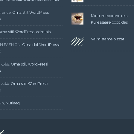
urance
,
Oma stiil WordPressi
Minu imepärane reis
s
Kuressaare poodides
Oma stiil WordPressi adminis
Valmistame pizzat
N FASHION
,
Oma stiil WordPressi
s
شات ف
,
Oma stiil WordPressi
s
شات ف
,
Oma stiil WordPressi
s
wn
,
Nutiaeg