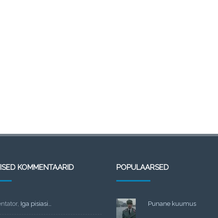
TISED KOMMENTAARID
POPULAARSED
tator
,
Iga pisiasi…
Punane kuumus