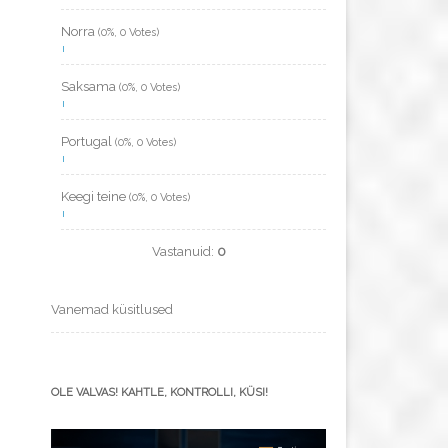
Norra
(0%, 0 Votes)
Saksama
(0%, 0 Votes)
Portugal
(0%, 0 Votes)
Keegi teine
(0%, 0 Votes)
Vastanuid:
0
Vanemad küsitlused
OLE VALVAS! KAHTLE, KONTROLLI, KÜSI!