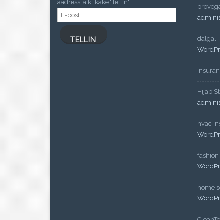
aadress ja klikake "Tellin"
proveg
E-
admini
post
dalgalı
TELLIN
WordPr
Insuran
Hijab St
admini
hvac ins
WordPr
fashion
WordPr
home so
WordPr
CleanT