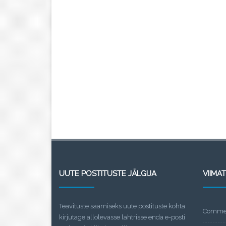
UUTE POSTITUSTE JÄLGIJA
VIIMA
Teavituste saamiseks uute postituste kohta
Commen
kirjutage allolevasse lahtrisse enda e-posti