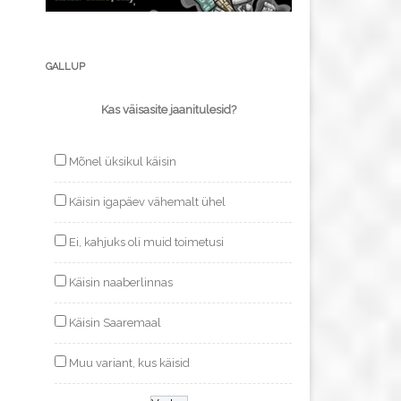
GALLUP
Kas väisasite jaanitulesid?
Mõnel üksikul käisin
Käisin igapäev vähemalt ühel
Ei, kahjuks oli muid toimetusi
Käisin naaberlinnas
Käisin Saaremaal
Muu variant, kus käisid