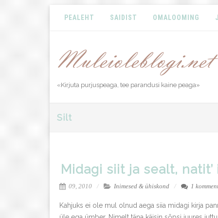
PEALEHT
SAIDIST
OMALOOMING
«Kirjuta purjuspeaga, tee parandusi kaine peaga»
Silt
Midagi siit ja sealt, natit
09, 2010
Inimesed & ühiskond
1 kommen
Kahjuks ei ole mul olnud aega siia midagi kirja pann
üle ega ümber. Nimelt täna käisin sõpsi juures jutt