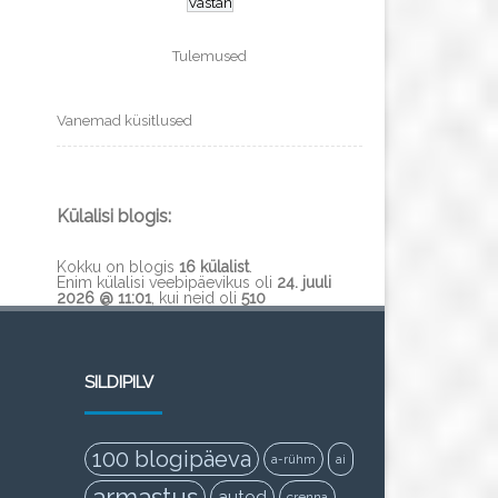
Tulemused
Vanemad küsitlused
Külalisi blogis:
Kokku on blogis
16 külalist
.
Enim külalisi veebipäevikus oli
24. juuli
2026 @ 11:01
, kui neid oli
510
SILDIPILV
100 blogipäeva
a-rühm
ai
armastus
autod
crenna