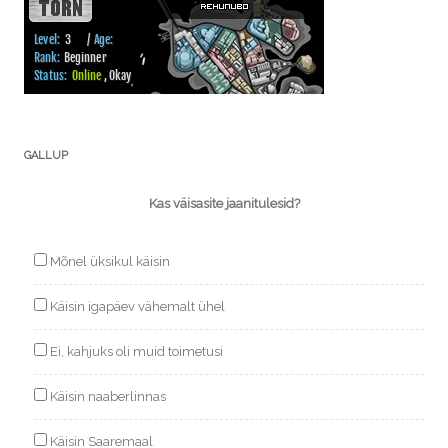
GALLUP
Kas väisasite jaanitulesid?
Mõnel üksikul käisin
Käisin igapäev vähemalt ühel
Ei, kahjuks oli muid toimetusi
Käisin naaberlinnas
Käisin Saaremaal