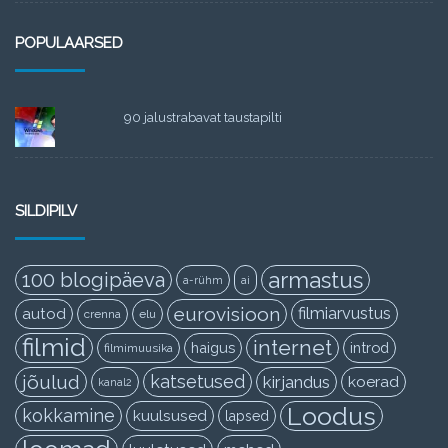
POPULAARSED
90 jalustrabavat taustapilti
SILDIPILV
armastus
100 blogipäeva
a-rühm
ai
eurovisioon
filmiarvustus
autod
crenna
elu
filmid
internet
haigus
introd
filmimuusika
jõulud
katsetused
kirjandus
koerad
kanal2
Loodus
kokkamine
kuulsused
lapsed