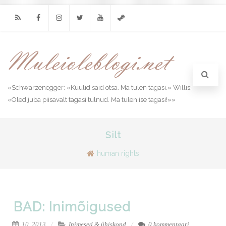
RSS
Facebook
Instagram
Twitter
Youtube
Steam
«Schwarzenegger: «Kuulid said otsa. Ma tulen tagasi.» Willis:
«Oled juba piisavalt tagasi tulnud. Ma tulen ise tagasi!»»
Silt
human rights
BAD: Inimõigused
10, 2013
Inimesed & ühiskond
0 kommentaari