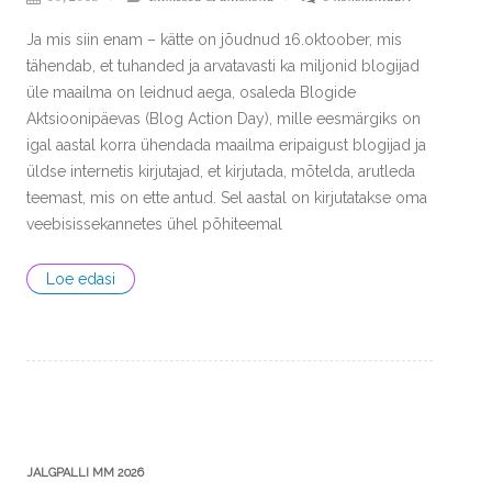
Ja mis siin enam – kätte on jõudnud 16.oktoober, mis
tähendab, et tuhanded ja arvatavasti ka miljonid blogijad
üle maailma on leidnud aega, osaleda Blogide
Aktsioonipäevas (Blog Action Day), mille eesmärgiks on
igal aastal korra ühendada maailma eripaigust blogijad ja
üldse internetis kirjutajad, et kirjutada, mõtelda, arutleda
teemast, mis on ette antud. Sel aastal on kirjutatakse oma
veebisissekannetes ühel põhiteemal
Loe edasi
JALGPALLI MM 2026