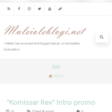
RSS
Facebook
Instagram
Twitter
Youtube
Steam
«Need, kes arvavad end targad olevat, on tarkadele
tüütuseks»
Silt
introd
“Komissar Rex” Intro promo
04,
Filmid & sarjad
,
0