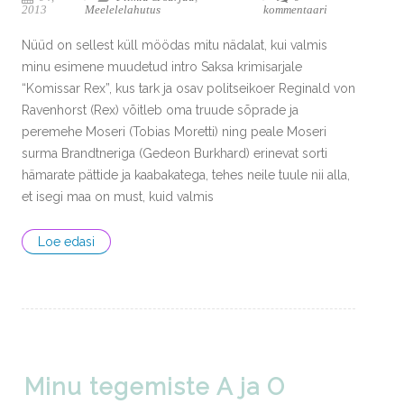
2013
Meelelelahutus
kommentaari
Nüüd on sellest küll möödas mitu nädalat, kui valmis
minu esimene muudetud intro Saksa krimisarjale
“Komissar Rex”, kus tark ja osav politseikoer Reginald von
Ravenhorst (Rex) võitleb oma truude sõprade ja
peremehe Moseri (Tobias Moretti) ning peale Moseri
surma Brandtneriga (Gedeon Burkhard) erinevat sorti
hämarate pättide ja kaabakatega, tehes neile tuule nii alla,
et isegi maa on must, kuid valmis
Loe edasi
Minu tegemiste A ja O