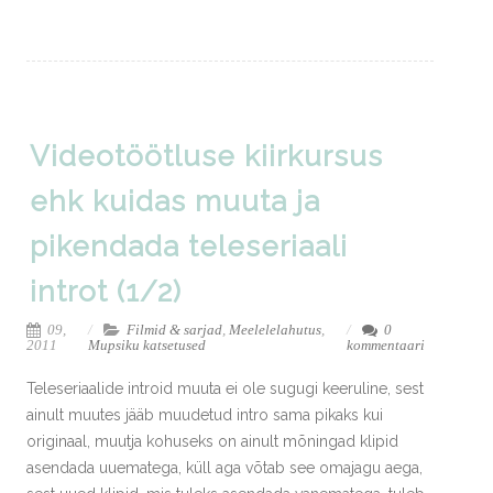
Videotöötluse kiirkursus
ehk kuidas muuta ja
pikendada teleseriaali
introt (1/2)
09,
Filmid & sarjad
,
Meelelelahutus
,
0
2011
Mupsiku katsetused
kommentaari
Teleseriaalide introid muuta ei ole sugugi keeruline, sest
ainult muutes jääb muudetud intro sama pikaks kui
originaal, muutja kohuseks on ainult mõningad klipid
asendada uuematega, küll aga võtab see omajagu aega,