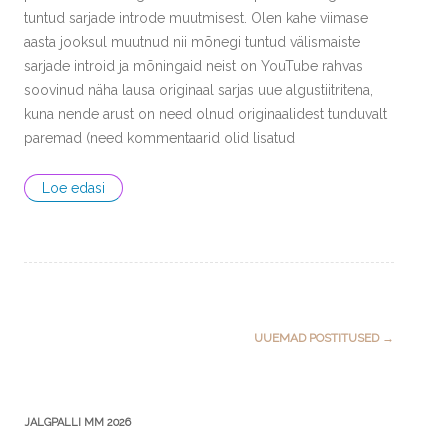
tuntud sarjade introde muutmisest. Olen kahe viimase
aasta jooksul muutnud nii mõnegi tuntud välismaiste
sarjade introid ja mõningaid neist on YouTube rahvas
soovinud näha lausa originaal sarjas uue algustiitritena,
kuna nende arust on need olnud originaalidest tunduvalt
paremad (need kommentaarid olid lisatud
Loe edasi
Post
UUEMAD POSTITUSED
→
navigation
JALGPALLI MM 2026