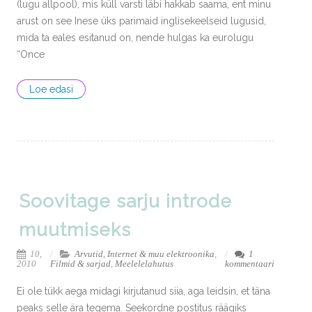
(lugu allpool), mis küll varsti läbi hakkab saama, ent minu
arust on see Inese üks parimaid inglisekeelseid lugusid,
mida ta eales esitanud on, nende hulgas ka eurolugu
“Once
Loe edasi
Soovitage sarju introde
muutmiseks
10,
Arvutid, Internet & muu elektroonika
,
1
2010
Filmid & sarjad
,
Meelelelahutus
kommentaari
Ei ole tükk aega midagi kirjutanud siia, aga leidsin, et täna
peaks selle ära tegema. Seekordne postitus räägiks