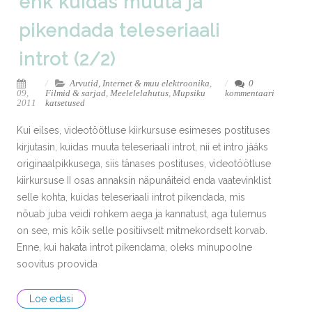
ehk kuidas muuta ja
pikendada teleseriaali
introt (2/2)
Arvutid, Internet & muu elektroonika
,
0
09,
Filmid & sarjad
,
Meelelelahutus
,
Mupsiku
kommentaari
2011
katsetused
Kui eilses, videotöötluse kiirkursuse esimeses postituses
kirjutasin, kuidas muuta teleseriaali introt, nii et intro jääks
originaalpikkusega, siis tänases postituses, videotöötluse
kiirkursuse II osas annaksin näpunäiteid enda vaatevinklist
selle kohta, kuidas teleseriaali introt pikendada, mis
nõuab juba veidi rohkem aega ja kannatust, aga tulemus
on see, mis kõik selle positiivselt mitmekordselt korvab.
Enne, kui hakata introt pikendama, oleks minupoolne
soovitus proovida
Loe edasi