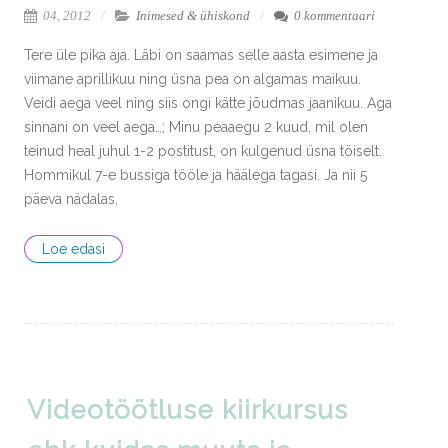
04, 2012
Inimesed & ühiskond
0 kommentaari
Tere üle pika aja. Läbi on saamas selle aasta esimene ja
viimane aprillikuu ning üsna pea on algamas maikuu.
Veidi aega veel ning siis ongi kätte jõudmas jaanikuu. Aga
sinnani on veel aega…; Minu peaaegu 2 kuud, mil olen
teinud heal juhul 1-2 postitust, on kulgenud üsna töiselt.
Hommikul 7-e bussiga tööle ja häälega tagasi. Ja nii 5
päeva nädalas,
Loe edasi
Videotöötluse kiirkursus