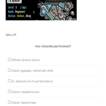
GALLUP
Kas väisasite jaanitulesid?
Mõnel üksikul käisin
Käisin igapäev vähemalt ühel
Ei, kahjuks oli muid toimetusi
Käisin naaberlinnas
Käisin Saaremaal