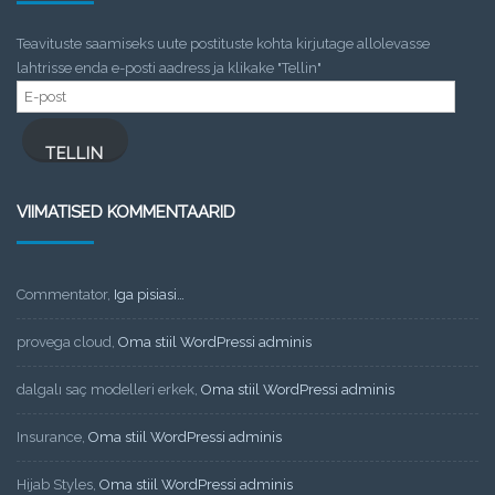
Teavituste saamiseks uute postituste kohta kirjutage allolevasse
lahtrisse enda e-posti aadress ja klikake "Tellin"
E-
post
TELLIN
VIIMATISED KOMMENTAARID
Commentator
,
Iga pisiasi…
provega cloud
,
Oma stiil WordPressi adminis
dalgalı saç modelleri erkek
,
Oma stiil WordPressi adminis
Insurance
,
Oma stiil WordPressi adminis
Hijab Styles
,
Oma stiil WordPressi adminis