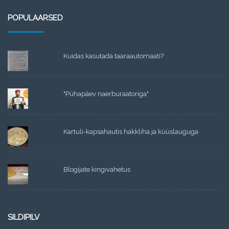
POPULAARSED
Kuidas kasutada taaraautomaati?
"Pühapäev naerburaatoriga"
Kartuli-kapsahautis hakkliha ja küüslauguga
Blogijate kingivahetus
SILDIPILV