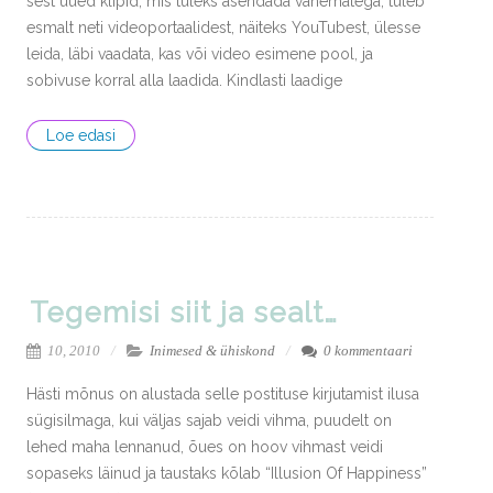
sest uued klipid, mis tuleks asendada vanematega, tuleb
esmalt neti videoportaalidest, näiteks YouTubest, ülesse
leida, läbi vaadata, kas või video esimene pool, ja
sobivuse korral alla laadida. Kindlasti laadige
Loe edasi
Tegemisi siit ja sealt…
10, 2010
Inimesed & ühiskond
0 kommentaari
Hästi mõnus on alustada selle postituse kirjutamist ilusa
sügisilmaga, kui väljas sajab veidi vihma, puudelt on
lehed maha lennanud, õues on hoov vihmast veidi
sopaseks läinud ja taustaks kõlab “Illusion Of Happiness”