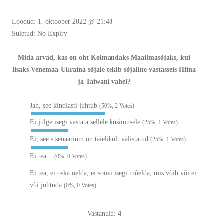
Loodud: 1. oktoober 2022 @ 21:48
Suletud: No Expiry
Mida arvad, kas on oht Kolmandaks Maailmasõjaks, kui
lisaks Venemaa-Ukraina sõjale tekib sõjaline vastasseis Hiina
ja Taiwani vahel?
Jah, see kindlasti juhtub
(50%, 2 Votes)
Ei julge isegi vastata sellele küsimusele
(25%, 1 Votes)
Ei, see stsenaarium on täielikult välistatud
(25%, 1 Votes)
Ei tea...
(0%, 0 Votes)
Ei tea, ei oska öelda, ei soovi isegi mõelda, mis võib või ei
või juhtuda
(0%, 0 Votes)
Vastanuid:
4