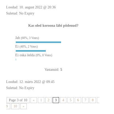
Loodud: 10. august 2022 @ 20:36
Suletud: No Expiry
Kas oled koroona läbi põdenud?
Jah
(60%, 3 Votes)
Ei
(40%, 2 Votes)
Ei oska öelda
(0%, 0 Votes)
Vastanuid:
5
Loodud: 12. märts 2022 @ 09:45
Suletud: No Expiry
Page 3 of 10
«
1
2
3
4
5
6
7
8
9
10
»