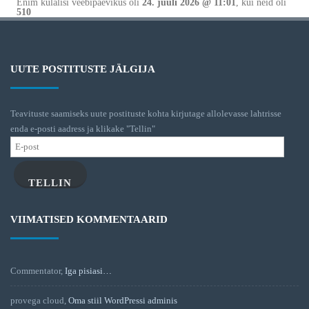
Enim külalisi veebipäevikus oli
24. juuli 2026 @ 11:01
, kui neid oli
510
UUTE POSTITUSTE JÄLGIJA
Teavituste saamiseks uute postituste kohta kirjutage allolevasse lahtrisse
enda e-posti aadress ja klikake "Tellin"
E-
post
TELLIN
VIIMATISED KOMMENTAARID
Commentator
,
Iga pisiasi…
provega cloud
,
Oma stiil WordPressi adminis