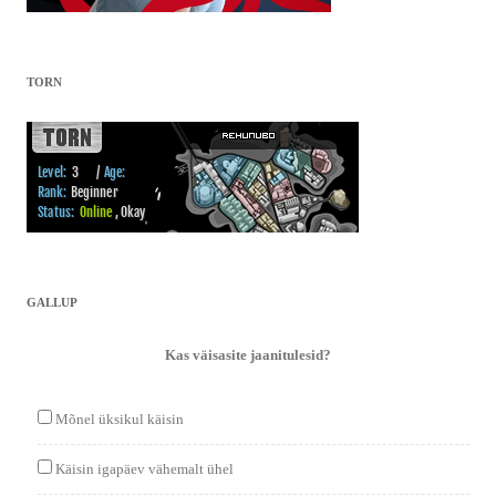
TORN
GALLUP
Kas väisasite jaanitulesid?
Mõnel üksikul käisin
Käisin igapäev vähemalt ühel