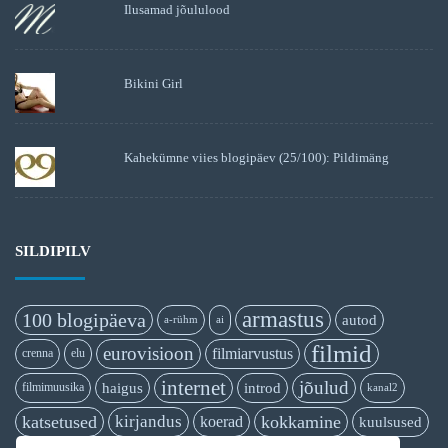
Ilusamad jõululood
Bikini Girl
Kahekümne viies blogipäev (25/100): Pildimäng
SILDIPILV
armastus
100 blogipäeva
autod
a-rühm
ai
filmid
eurovisioon
filmiarvustus
crenna
elu
internet
jõulud
haigus
introd
filmimuusika
kanal2
katsetused
kirjandus
kokkamine
koerad
kuulsused