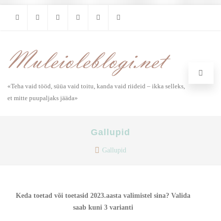
RSS
Facebook
Instagram
Twitter
Youtube
Steam
«Teha vaid tööd, süüa vaid toitu, kanda vaid riideid – ikka selleks,
et mitte puupaljaks jääda»
Gallupid
Gallupid
Keda toetad või toetasid 2023.aasta valimistel sina? Valida
saab kuni 3 varianti