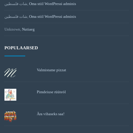
شات فلسطين
,
Oma stiil WordPressi adminis
شات فلسطين
,
Oma stiil WordPressi adminis
Unknown
,
Nutiaeg
POPULAARSED
Valmistame pizzat
Pimdeiuse rüüteöl
Ära vihaseks saa!