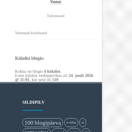
Tulemused
Vanemad küsitlused
Külalisi blogis:
Kokku on blogis
4 külalist
.
Enim külalisi veebipäevikus oli
24. juuli 2026
@ 11:01
, kui neid oli
510
SILDIPILV
100 blogipäeva
a-rühm
ai
i