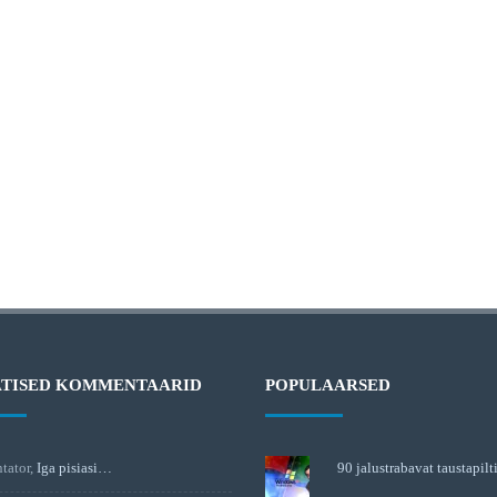
ATISED KOMMENTAARID
POPULAARSED
tator
,
Iga pisiasi…
90 jalustrabavat taustapilt