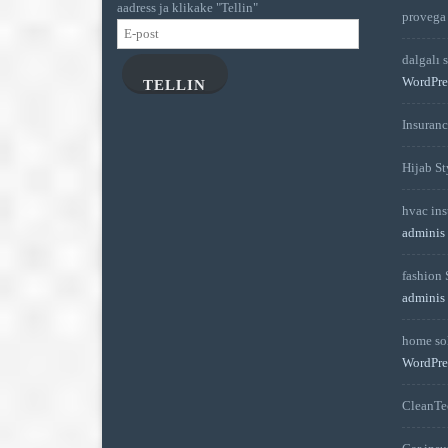
aadress ja klikake "Tellin"
provega
E-
post
dalgalı 
WordPre
TELLIN
Insuran
Hijab St
hvac ins
adminis
fashion 
adminis
home sol
WordPre
CleanTe