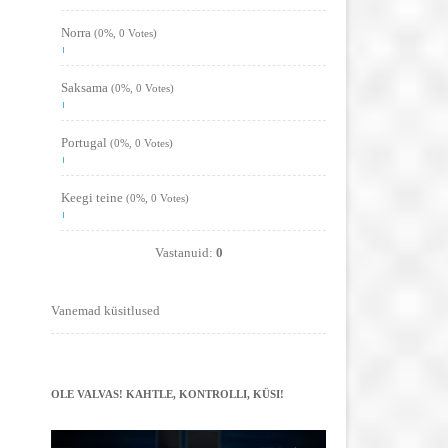
Norra
(0%, 0 Votes)
Saksama
(0%, 0 Votes)
Portugal
(0%, 0 Votes)
Keegi teine
(0%, 0 Votes)
Vastanuid:
0
Vanemad küsitlused
OLE VALVAS! KAHTLE, KONTROLLI, KÜSI!