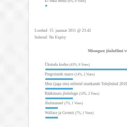
Ei oska öelda
(0%, 0 Votes)
Loodud: 15. jaanuar 2011 @ 23:42
Suletud: No Expiry
Missugust jõulufilmi v
Üksinda kodus
(43%, 6 Votes)
Pingviinide marrs
(14%, 2 Votes)
Muu (jaga oma mõtteid sissekande Telejõulud 20
Rääkimata jõululugu
(14%, 2 Votes)
Jõulutunnel
(7%, 1 Votes)
Wallace ja Gromit
(7%, 1 Votes)