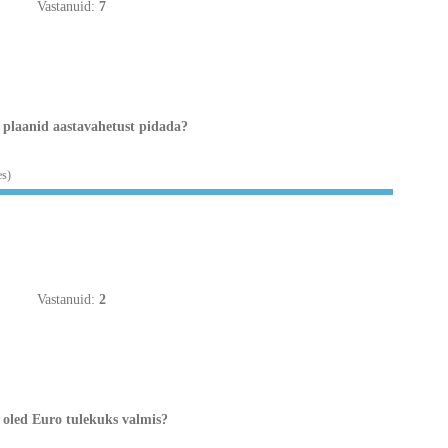
Vastanuid:
7
 plaanid aastavahetust pidada?
es)
Vastanuid:
2
 oled Euro tulekuks valmis?