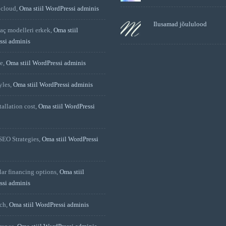
 cloud
,
Oma stiil WordPressi adminis
Ilusamad jõululood
saç modelleri erkek
,
Oma stiil
ssi adminis
ce
,
Oma stiil WordPressi adminis
yles
,
Oma stiil WordPressi adminis
tallation cost
,
Oma stiil WordPressi
SEO Strategies
,
Oma stiil WordPressi
ar financing options
,
Oma stiil
ssi adminis
ch
,
Oma stiil WordPressi adminis