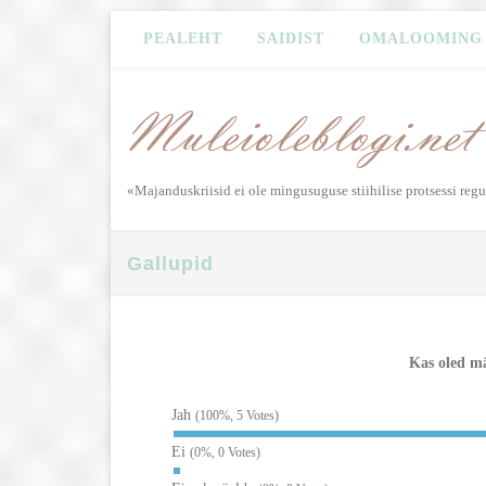
PEALEHT
SAIDIST
OMALOOMING
«Majanduskriisid ei ole mingusuguse stiihilise protsessi reg
Gallupid
Kas oled m
Jah
(100%, 5 Votes)
Ei
(0%, 0 Votes)