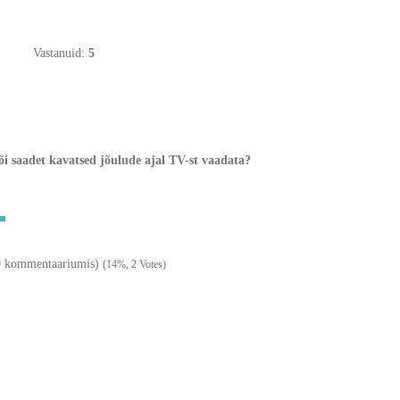
Vastanuid:
5
õi saadet kavatsed jõulude ajal TV-st vaadata?
10 kommentaariumis)
(14%, 2 Votes)