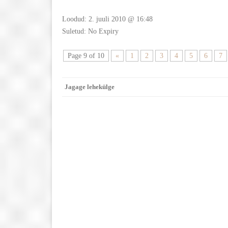
Loodud: 2. juuli 2010 @ 16:48
Suletud: No Expiry
Page 9 of 10
«
1
2
3
4
5
6
7
Jagage lehekülge