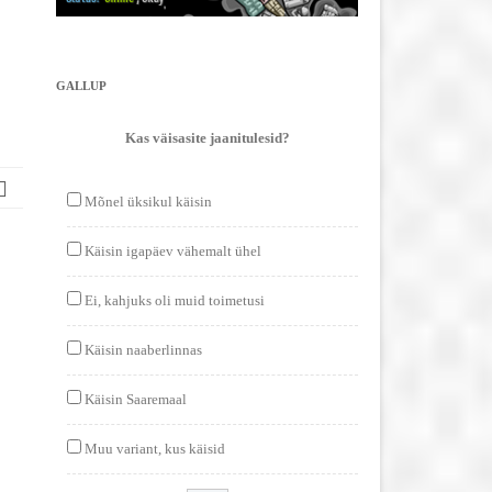
GALLUP
Kas väisasite jaanitulesid?
Mõnel üksikul käisin
Käisin igapäev vähemalt ühel
Ei, kahjuks oli muid toimetusi
Käisin naaberlinnas
Käisin Saaremaal
Muu variant, kus käisid