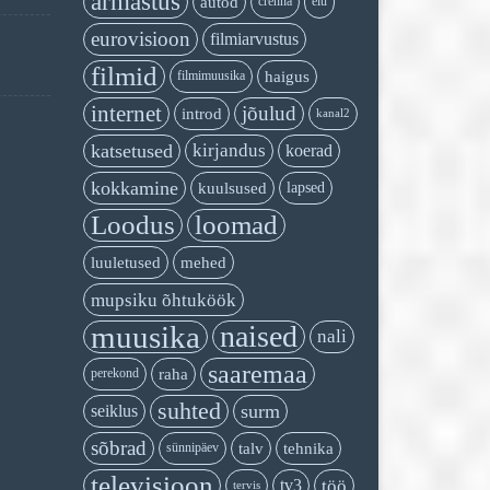
armastus
autod
crenna
elu
eurovisioon
filmiarvustus
filmid
haigus
filmimuusika
internet
jõulud
introd
kanal2
katsetused
kirjandus
koerad
kokkamine
kuulsused
lapsed
Loodus
loomad
luuletused
mehed
mupsiku õhtuköök
muusika
naised
nali
saaremaa
raha
perekond
suhted
seiklus
surm
sõbrad
talv
tehnika
sünnipäev
televisioon
töö
tv3
tervis