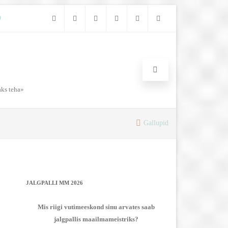
D
RSS
Facebook
Instagram
Twitter
Youtube
Steam
aks teha»
Gallupid
JALGPALLI MM 2026
Mis riigi vutimeeskond sinu arvates saab
jalgpallis maailmameistriks?