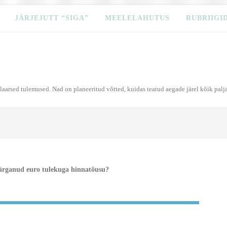
JÄRJEJUTT “SIGA”
MEELELAHUTUS
RUBRIIGI
ulaarsed tulemused. Nad on planeeritud võtted, kuidas teatud aegade järel kõik palj
ärganud euro tulekuga hinnatõusu?