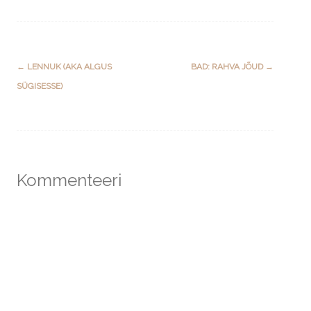
Post
←
LENNUK (AKA ALGUS
BAD: RAHVA JÕUD
→
navigation
SÜGISESSE)
Kommenteeri