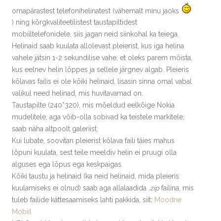
omapärastest telefonihelinatest (vähemalt minu jaoks
) ning kõrgkvaliteetilistest taustapiltidest
mobiiltelefonidele, siis jagan neid siinkohal ka teiega.
Helinaid saab kuulata allolevast pleierist, kus iga helina
vahele jätsin 1-2 sekundilise vahe, et oleks parem mõista,
kus eelnev helin lõppes ja sellele järgnev algab. Pleieris
kõlavas failis ei ole kõiki helinaid, lisasin sinna omal vabal
valikul need helinad, mis huvitavamad on.
Taustapilte (240*320), mis mõeldud eelkõige Nokia
mudelitele, aga võib-olla sobivad ka teistele markitele,
saab näha altpoolt galeriist.
Kui lubate, soovitan pleierist kõlava faili täies mahus
lõpuni kuulata, sest teile meeldiv helin ei pruugi olla
alguses ega lõpus ega keskpaigas.
Kõiki taustu ja helinaid (ka neid helinaid, mida pleieris
kuulamiseks ei olnud) saab aga allalaadida
.zip
failina, mis
tuleb failide kättesaamiseks lahti pakkida, siit:
Moodne
Mobiil