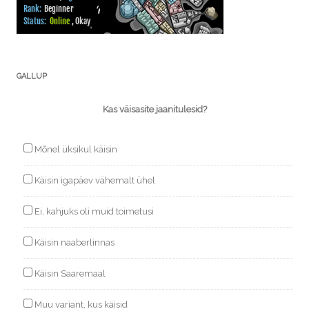
GALLUP
Kas väisasite jaanitulesid?
Mõnel üksikul käisin
Käisin igapäev vähemalt ühel
Ei, kahjuks oli muid toimetusi
Käisin naaberlinnas
Käisin Saaremaal
Muu variant, kus käisid