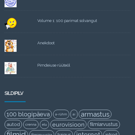
Volume 1: 100 parimat solvangut
Anekdoot
Pimdeiuse rüüteöl
SILDIPILV
armastus
100 blogipäeva
a-rühm
ai
eurovisioon
filmiarvustus
autod
crenna
elu
filmid
internet
haigus
introd
filmimuusika