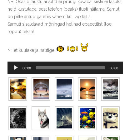
NB! Osasid taustu arvutid ei pruugi kuvada, siiski ei tasuks
neid kustutada, sest telefon (peaks) ilusti näitama! Samuti
on pilte antud galeriis vähem kui
.zip
failis.
Samuti sisaldavad mõningad helinad ebaeetilist (loe:
roppu) teksti!
Nii et kuulake ja nautige
Audioesitaja
00:00
00:00