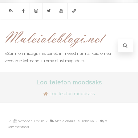
RSS
Facebook
Instagram
Twitter
Youtube
Steam
«Surm on midagi, mis paneb inimesed nurma, kuid ometi
veedame kolmandiku oma elust magades»
Loo telefon moodsaks
Loo telefon moodsaks
/
oktoober 8, 2012
/
Meelelelahutus
,
Tehnika
/
0
kommentaari