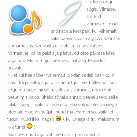
J
aa, käes ongi
sügis. Viimasel
ajal küll
vihmased ilmad,
eriti nädala keskpaik, kui vähemalt
kaks päeva sadas nagu Amazonase
vihmametsas. See vastu eile oli ilm enam-vähem
normaalne, päike paistis ja päeval oli otse päikese käes
väga soe. Mulle mõjus see veidi halvasti, tekitades
peavalu.
Nii et kui hea sõber (vähemalt loodan seda!) paar-kolm
taarat tõi ja kellega juttu sai aetud, just sel hetkel valitses
kogu mu pead, nii välimiselt kui sisemiselt, nõrk rõhk
peale, mis kokku üheks sõnaks annab peavalu (eks selle
tekitas seegi, lisaks otsesele päikesevalgusele, peaaegu
olematu magamine (jah, nüüd ma enam ei saa väita, et
tudun, nüüd ikka magan
), kui uneajaks tuli maksimum
3-4 tundi
);
Rääkides nüüd aga põhiteemast – parimatest ja