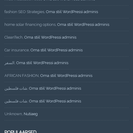
fashion SEO Strategies
,
Oma stiil WordPressi adminis
home solar financing options
,
Oma stiil WordPressi adminis
CleanTech
,
Oma stiil WordPressi adminis
Car insurance
,
Oma stiil WordPressi adminis
السفر
,
Oma stiil WordPressi adminis
AFRICAN FASHION
,
Oma stiil WordPressi adminis
شات فلسطين
,
Oma stiil WordPressi adminis
شات فلسطين
,
Oma stiil WordPressi adminis
Unknown
,
Nutiaeg
POPULAARSED