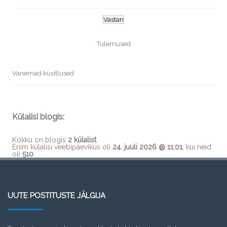
Tulemused
Vanemad küsitlused
Külalisi blogis:
Kokku on blogis
2 külalist
.
Enim külalisi veebipäevikus oli
24. juuli 2026 @ 11:01
, kui neid
oli
510
UUTE POSTITUSTE JÄLGIJA