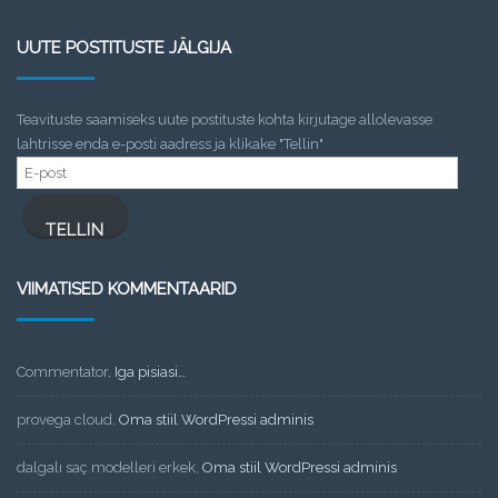
UUTE POSTITUSTE JÄLGIJA
Teavituste saamiseks uute postituste kohta kirjutage allolevasse
lahtrisse enda e-posti aadress ja klikake "Tellin"
E-
post
TELLIN
VIIMATISED KOMMENTAARID
Commentator
,
Iga pisiasi…
provega cloud
,
Oma stiil WordPressi adminis
dalgalı saç modelleri erkek
,
Oma stiil WordPressi adminis