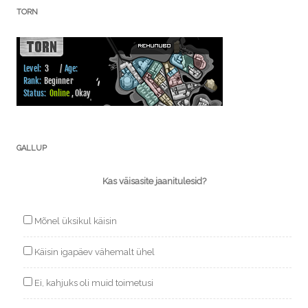
TORN
GALLUP
Kas väisasite jaanitulesid?
Mõnel üksikul käisin
Käisin igapäev vähemalt ühel
Ei, kahjuks oli muid toimetusi