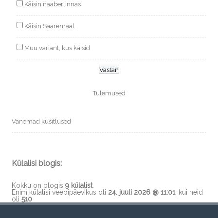
Käisin naaberlinnas
Käisin Saaremaal
Muu variant, kus käisid
Tulemused
Vanemad küsitlused
Külalisi blogis:
Kokku on blogis
9 külalist
.
Enim külalisi veebipäevikus oli
24. juuli 2026 @ 11:01
, kui neid
oli
510