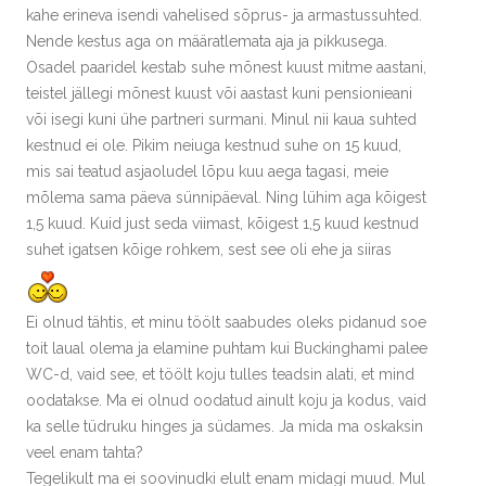
kahe erineva isendi vahelised sõprus- ja armastussuhted.
Nende kestus aga on määratlemata aja ja pikkusega.
Osadel paaridel kestab suhe mõnest kuust mitme aastani,
teistel jällegi mõnest kuust või aastast kuni pensionieani
või isegi kuni ühe partneri surmani. Minul nii kaua suhted
kestnud ei ole. Pikim neiuga kestnud suhe on 15 kuud,
mis sai teatud asjaoludel lõpu kuu aega tagasi, meie
mõlema sama päeva sünnipäeval. Ning lühim aga kõigest
1,5 kuud. Kuid just seda viimast, kõigest 1,5 kuud kestnud
suhet igatsen kõige rohkem, sest see oli ehe ja siiras
Ei olnud tähtis, et minu töölt saabudes oleks pidanud soe
toit laual olema ja elamine puhtam kui Buckinghami palee
WC-d, vaid see, et töölt koju tulles teadsin alati, et mind
oodatakse. Ma ei olnud oodatud ainult koju ja kodus, vaid
ka selle tüdruku hinges ja südames. Ja mida ma oskaksin
veel enam tahta?
Tegelikult ma ei soovinudki elult enam midagi muud. Mul