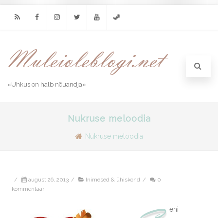
RSS
Facebook
Instagram
Twitter
Youtube
Steam
«Uhkus on halb nõuandja»
Nukruse meloodia
Nukruse meloodia
/
august 26, 2013
/
Inimesed & ühiskond
/
0
kommentaari
eni