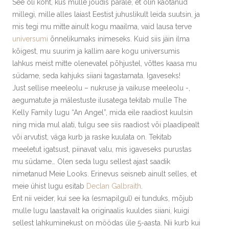
See oli koht, kus mulle jõudis pärale, et olin kaotanud
millegi, mille alles laiast Eestist juhuslikult leida suutsin, ja
mis tegi mu mitte ainult kogu maailma, vaid lausa terve
universumi
õnnelikumaks inimeseks. Kuid siis jäin ilma
kõigest, mu suurim ja kallim aare kogu universumis
lahkus meist mitte olenevatel põhjustel, võttes kaasa mu
südame, seda kahjuks siiani tagastamata. Igaveseks!
Just sellise meeleolu – nukruse ja vaikuse meeleolu -,
aegumatute ja mälestuste ilusatega tekitab mulle The
Kelly Family lugu “An Angel”, mida eile raadiost kuulsin
ning mida mul alati, tulgu see siis raadiost või plaadipealt
või arvutist, väga kurb ja raske kuulata on. Tekitab
meeletut igatsust, piinavat valu, mis igaveseks purustas
mu südame… Olen seda lugu sellest ajast saadik
nimetanud Meie Looks. Erinevus seisneb ainult selles, et
meie ühist lugu esitab
Declan Galbraith
.
Ent nii veider, kui see ka (esmapilgul) ei tunduks, mõjub
mulle lugu laastavalt ka originaalis kuuldes siiani, kuigi
sellest lahkuminekust on möödas üle 5-aasta. Nii kurb kui