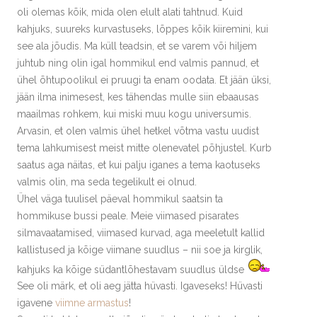
oli olemas kõik, mida olen elult alati tahtnud. Kuid
kahjuks, suureks kurvastuseks, lõppes kõik kiiremini, kui
see ala jõudis. Ma küll teadsin, et se varem või hiljem
juhtub ning olin igal hommikul end valmis pannud, et
ühel õhtupoolikul ei pruugi ta enam oodata. Et jään üksi,
jään ilma inimesest, kes tähendas mulle siin ebaausas
maailmas rohkem, kui miski muu kogu universumis.
Arvasin, et olen valmis ühel hetkel võtma vastu uudist
tema lahkumisest meist mitte olenevatel põhjustel. Kurb
saatus aga näitas, et kui palju iganes a tema kaotuseks
valmis olin, ma seda tegelikult ei olnud.
Ühel väga tuulisel päeval hommikul saatsin ta
hommikuse bussi peale. Meie viimased pisarates
silmavaatamised, viimased kurvad, aga meeletult kallid
kallistused ja kõige viimane suudlus – nii soe ja kirglik,
kahjuks ka kõige südantlõhestavam suudlus üldse
See oli märk, et oli aeg jätta hüvasti. Igaveseks! Hüvasti
igavene
viimne armastus
!