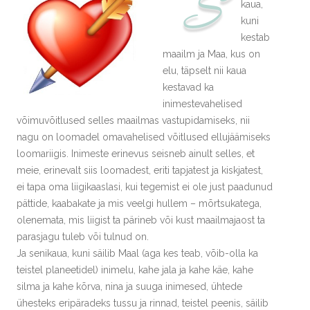
S
kaua,
kuni
kestab
maailm ja Maa, kus on
elu, täpselt nii kaua
kestavad ka
inimestevahelised
võimuvõitlused selles maailmas vastupidamiseks, nii
nagu on loomadel omavahelised võitlused ellujäämiseks
loomariigis. Inimeste erinevus seisneb ainult selles, et
meie, erinevalt siis loomadest, eriti tapjatest ja kiskjatest,
ei tapa oma liigikaaslasi, kui tegemist ei ole just paadunud
pättide, kaabakate ja mis veelgi hullem – mõrtsukatega,
olenemata, mis liigist ta pärineb või kust maailmajaost ta
parasjagu tuleb või tulnud on.
Ja senikaua, kuni säilib Maal (aga kes teab, võib-olla ka
teistel planeetidel) inimelu, kahe jala ja kahe käe, kahe
silma ja kahe kõrva, nina ja suuga inimesed, ühtede
ühesteks eripäradeks tussu ja rinnad, teistel peenis, säilib