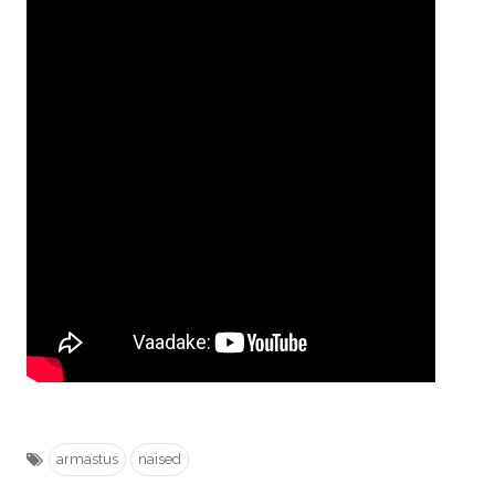
armastus
naised