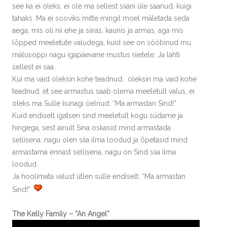
see ka ei oleks, ei ole ma sellest siiani üle saanud, kuigi
tahaks. Ma ei sooviks mitte mingil moel mäletada seda
aega, mis oli nii ehe ja siiras, kaunis ja armas, aga mis
lõpped meeletute valudega, kuid see on sööbinud mu
mälusoppi nagu igapäevane mustus riietele. Ja lahti
sellest ei saa.
Kui ma vaid oleksin kohe teadnud… oleksin ma vaid kohe
teadnud, et see armastus saab olema meeletult valus, ei
oleks ma Sulle kunagi öelnud: “Ma armastan Sind!”
Kuid endiselt igatsen sind meeletult kogu südame ja
hingega, sest ainult Sina oskasid mind armastada
sellisena, nagu olen siia ilma loodud ja õpetasid mind
armastama ennast sellisena, nagu on Sind siia ilma
loodud.
Ja hoolimata valust ütlen sulle endiselt: “Ma armastan
Sind!”
The Kelly Family – “An Angel”