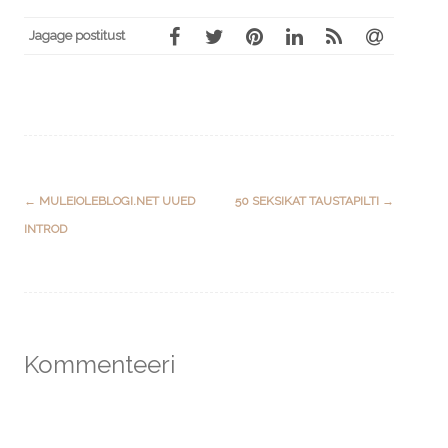
Jagage postitust
Post
←
MULEIOLEBLOGI.NET UUED
50 SEKSIKAT TAUSTAPILTI
→
navigation
INTROD
Kommenteeri