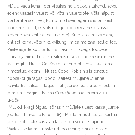
Müüja, väga kena noor viisakas neiu pakkus lahenduseks,
et ehk vaatasin valesti või võtsin vale toote. Võta näpust
või tõmba sõrmest, kumb hind see õigem siis on, sest
teadsin kindlalt, et võtsin õige toote (ega neid Nussa
kreeme seal eriti valida ju ei ole). Kuid siiski maksin ära,
ent sel korral võtsin ka kviitungi, mida ma tavaliselt ei tee.
Peale asjade kotti ladumist, lasin silmadega toodete
hinnad ja nimed üle, kui silmasin šokolaadikreemi nime
kviitungil – Nussa Ce. See ei saanud olla muu, kui sama
nimetatud kreem – Nussa Cebe. Kobisin siis ostetud
noosakotiga tagasi poodi, sellest müüjaneiut enne
teavitades, tatsasin tagasi riiuli juurde, kust kreemi ostsin
ja mis ma nägin – Nussa Cebe šokolaadikreem 400
g=1.69.
“Mul oli ikkagi õigus,” sõnasin müüjale uuesti kassa juurde
jõudes, “hinnasildiks on 1.69”. Mis tal muud üle jäi, kui tuli
ja kontrollis üle, kas ajan talle kägu või ei. Ei ajanud!
Vaatas üle ka minu ostetud toote ning hinnasildiks oli