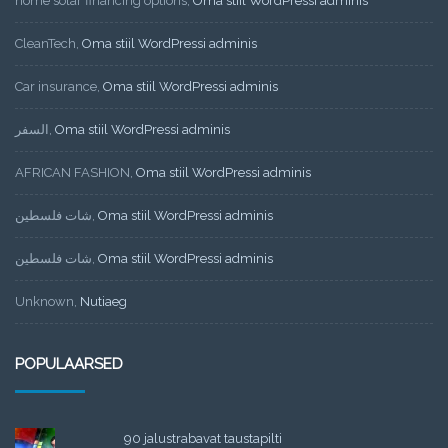
home solar financing options
,
Oma stiil WordPressi adminis
CleanTech
,
Oma stiil WordPressi adminis
Car insurance
,
Oma stiil WordPressi adminis
السفر
,
Oma stiil WordPressi adminis
AFRICAN FASHION
,
Oma stiil WordPressi adminis
شات فلسطين
,
Oma stiil WordPressi adminis
شات فلسطين
,
Oma stiil WordPressi adminis
Unknown
,
Nutiaeg
POPULAARSED
90 jalustrabavat taustapilti