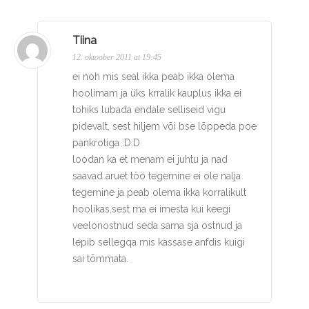
Tiina
12. oktoober 2011 at 19:45
ei noh mis seal ikka peab ikka olema
hoolimam ja üks krralik kauplus ikka ei
tohiks lubada endale selliseid vigu
pidevalt, sest hiljem või bse lõppeda poe
pankrotiga :D:D
loodan ka et menam ei juhtu ja nad
saavad aruet töö tegemine ei ole nalja
tegemine ja peab olema ikka korralikult
hoolikas,sest ma ei imesta kui keegi
veelonostnud seda sama sja ostnud ja
lepib sellegqa mis kassase anfdis kuigi
sai tõmmata.