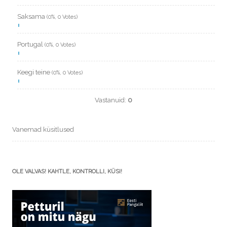
Saksama
(0%, 0 Votes)
Portugal
(0%, 0 Votes)
Keegi teine
(0%, 0 Votes)
Vastanuid:
0
Vanemad küsitlused
OLE VALVAS! KAHTLE, KONTROLLI, KÜSI!