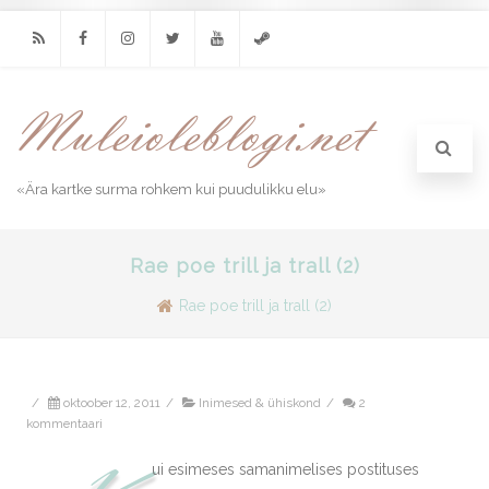
RSS
Facebook
Instagram
Twitter
Youtube
Steam
«Ära kartke surma rohkem kui puudulikku elu»
Rae poe trill ja trall (2)
Rae poe trill ja trall (2)
/
oktoober 12, 2011
/
Inimesed & ühiskond
/
2
kommentaari
ui esimeses samanimelises postituses