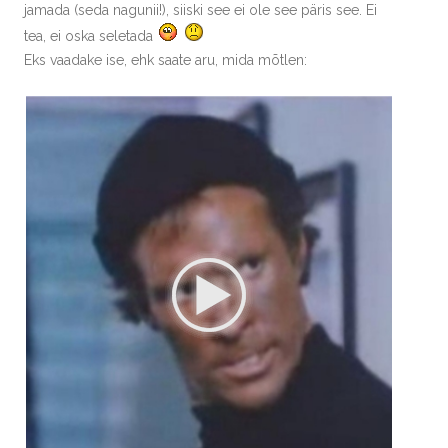
jamada (seda nagunii!), siiski see ei ole see päris see. Ei
tea, ei oska seletada
Eks vaadake ise, ehk saate aru, mida mõtlen: