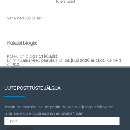
Tulemused
Vanemad küsitlused
Külalisi blogis:
Kokku on blogis
13 külalist
.
Enim külalisi veebipäevikus oli
24. juuli 2026 @ 11:01
, kui neid
oli
510
UUTE POSTITUSTE JÄLGIJA
Teavituste saamiseks uute postituste kohta kirjutage allolevasse
lahtrisse enda e-posti aadress ja klikake "Tellin"
E-
post