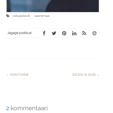
ostupalavik
saaremaa
Jagage postitust
Post
←
KODUTUNNE
RIZZOLI & ISLES
→
navigation
2
kommentaari