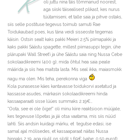
K
oli juttu nina täis tõmmanud noorest,
aga siiski täisealisest plikast, kes nurus
tüütamiseni, et talle saia ja pihve ostaks,
siis selle postituse tegevus toimub samuti Rae
Toidukaubad poes, kus täna veidi sisseoste tegemas
käisin. Ostsin sealt kaks pakki Meieri 2.5% piimapakki ja
kaks pakki Säästu spagette, millest piimasuppi tegin, ühe
plärupaki Wall Street’i ja ühe Säästu saia ning Nussa Cebe
šokolaadikreemi (400 g), mida õhtul hea saia peale
määrida ja siis hea maitsta lasta. Mis seal ikka, maiasmokk
nagu ma olen. Mis teha, perekonna viga
Kola punasesse käes kantavasse toidukorvi asetatud ja
kassasse asudes, märkasin šokolaadikreemi hinda
kassaaparaati sisse lüües summaks 2.19€…
“Oota, see ei ole õige!” oli minu kiire reaktsioon müüjale,
kes tegevuse lõpetas ja jäi otsa vaatama, mis siis nüüd
lahti. Siis andsin kuidagi märku, et tegutse edasi, ise
samal ajal mölisedes, et kassaaparaat näitas Nussa
hinnaks 2.19, aga riiulil on sildil 1.69€ (vahe: 0,50 eurot).