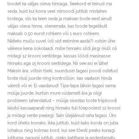
toodet ka väljas oleva hinnaga. Seekord ei teinud ma
seda, kuid kui korra veel niimoodi juhtub mistahes
tootega, siis ka teen seda ja maksan toote eest ainult
väljas oleva hinna, olenemata, kas toode tegelikult
maksab 0.50 eurot rohkem või 1 euro rohkem.
Näiteks mullu suvel (oli vist eelmine aasta?) ostsin ühe
väikese kena šokolaadi, mille hinnaks sildi järgi riiulil oli
midagi 12 krooni sentidega, kassas löödi masinasse
hinnaks aga 15 krooni sentidega. Nii see asi ei lähe!
Maksin ära, võtsin tšeki, suundusin tagasi poodi ostetud
toote riiuli juurde ning kontrollisin, kas vaatasin hinda
valesti või ei. Ei vaadanud! Tipa-tapa läksin tagasi sama
müüja juurde, kurtsin mure südamelt ära ja oligi
probleem lahendatud – müüja sisestas toote triipkoodi
käsitsi kassaaparati ning hinnaks tuli tõepoolest 12 krooni
ja midagi sente pealegi. Sain ülejäänud raha tagasi. Üks
kord üheks korraks, ikka juhtub, kuid kaks korda on juba
lohakus ning kolmas kord, kui see tõesti peaks kunagi
juhtuma, nagunii juhtub, oleks kahtlane ja andestamatu.