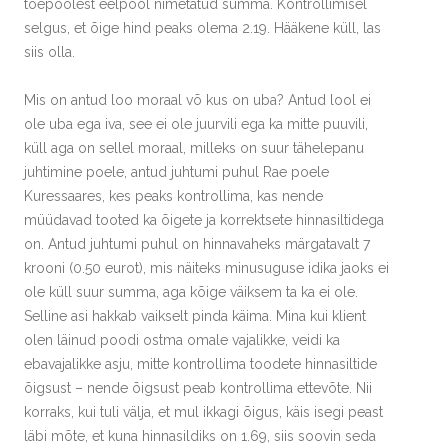
tõepoolest eelpool nimetatud summa. Kontrollimisel
selgus, et õige hind peaks olema 2.19. Hääkene küll, las
siis olla.
Mis on antud loo moraal võ kus on uba? Antud lool ei
ole uba ega iva, see ei ole juurvili ega ka mitte puuvili,
küll aga on sellel moraal, milleks on suur tähelepanu
juhtimine poele, antud juhtumi puhul Rae poele
Kuressaares, kes peaks kontrollima, kas nende
müüdavad tooted ka õigete ja korrektsete hinnasiltidega
on. Antud juhtumi puhul on hinnavaheks märgatavalt 7
krooni (0.50 eurot), mis näiteks minusuguse idika jaoks ei
ole küll suur summa, aga kõige väiksem ta ka ei ole.
Selline asi hakkab vaikselt pinda käima. Mina kui klient
olen läinud poodi ostma omale vajalikke, veidi ka
ebavajalikke asju, mitte kontrollima toodete hinnasiltide
õigsust – nende õigsust peab kontrollima ettevõte. Nii
korraks, kui tuli välja, et mul ikkagi õigus, käis isegi peast
läbi mõte, et kuna hinnasildiks on 1.69, siis soovin seda