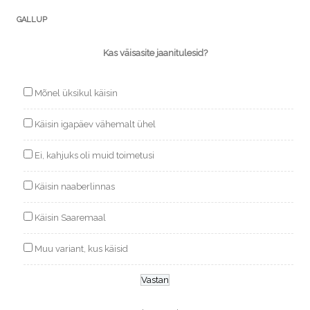
GALLUP
Kas väisasite jaanitulesid?
Mõnel üksikul käisin
Käisin igapäev vähemalt ühel
Ei, kahjuks oli muid toimetusi
Käisin naaberlinnas
Käisin Saaremaal
Muu variant, kus käisid