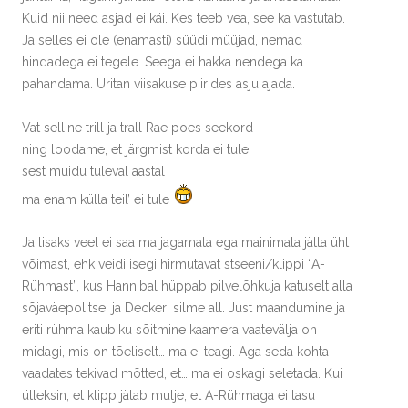
Kuid nii need asjad ei käi. Kes teeb vea, see ka vastutab.
Ja selles ei ole (enamasti) süüdi müüjad, nemad
hindadega ei tegele. Seega ei hakka nendega ka
pahandama. Üritan viisakuse piirides asju ajada.
Vat selline trill ja trall Rae poes seekord
ning loodame, et järgmist korda ei tule,
sest muidu tuleval aastal
ma enam külla teil’ ei tule
Ja lisaks veel ei saa ma jagamata ega mainimata jätta üht
võimast, ehk veidi isegi hirmutavat stseeni/klippi “A-
Rühmast”, kus Hannibal hüppab pilvelõhkuja katuselt alla
sõjaväepolitsei ja Deckeri silme all. Just maandumine ja
eriti rühma kaubiku sõitmine kaamera vaatevälja on
midagi, mis on tõeliselt… ma ei teagi. Aga seda kohta
vaadates tekivad mõtted, et… ma ei oskagi seletada. Kui
ütleksin, et klipp jätab mulje, et A-Rühmaga ei tasu