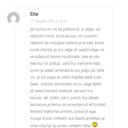
Erle
17. oktoober 2011 at 22:02
jah korra on nii ka juhtunud, e väljas oli
väiksem hind, kuid kassas oli suurem.
rääkisin ka müüjale sellest ja ta käis kohe
kontrollimas ja tuli välja et saalitöötaja oli
unustanud hinna muutmata. see ei ole
hea kui nii juhtub, sest kui inimene käib
poes ja peab arvestama kui palju tal raha
on, ja kui palju ta selle kopika eest osta
saab. sellele inimesele on ju väga tähtis
et need hinnad oleksid samad mis
kassas. tal oleks päris piinlik kui läheb
kassasse ja tema on arvestanud et tooted
lhevad maksma umbes 10eurot aga
müüja küsib rohkem kui klient arvestas ja
võib olla tal ka pole rohkem raha