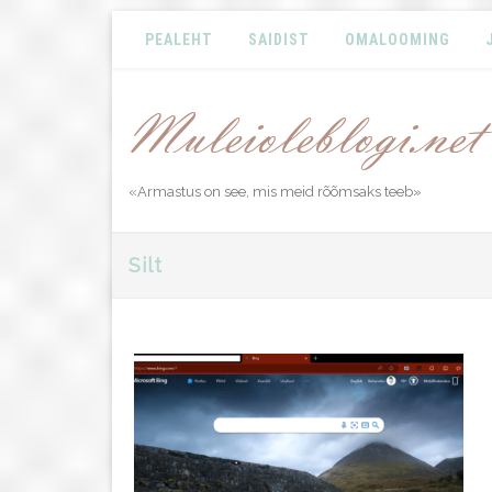
PEALEHT
SAIDIST
OMALOOMING
«Armastus on see, mis meid rõõmsaks teeb»
Silt