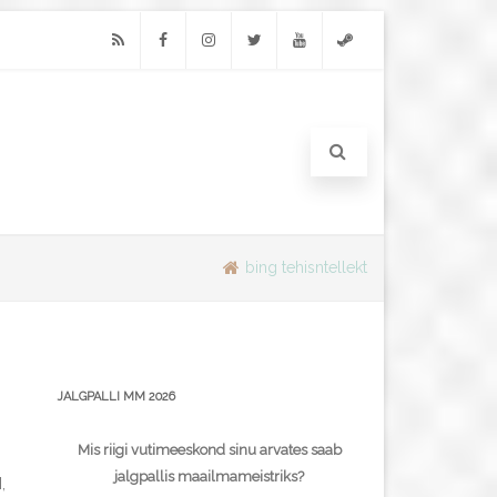
RSS
Facebook
Instagram
Twitter
Youtube
Steam
bing tehisntellekt
JALGPALLI MM 2026
Mis riigi vutimeeskond sinu arvates saab
jalgpallis maailmameistriks?
,