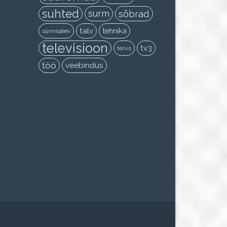
suhted
surm
sõbrad
talv
tehnika
sünnipäev
televisioon
tv3
tervis
töö
veebindus