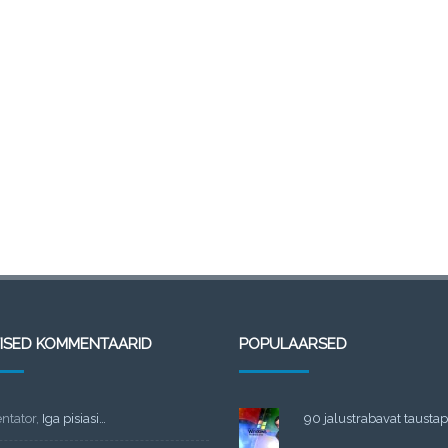
TISED KOMMENTAARID
POPULAARSED
tator
,
Iga pisiasi…
90 jalustrabavat taustapi