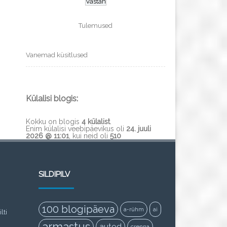
Tulemused
Vanemad küsitlused
Külalisi blogis:
Kokku on blogis
4 külalist
.
Enim külalisi veebipäevikus oli
24. juuli
2026 @ 11:01
, kui neid oli
510
SILDIPILV
100 blogipäeva
a-rühm
ai
lti
armastus
autod
crenna