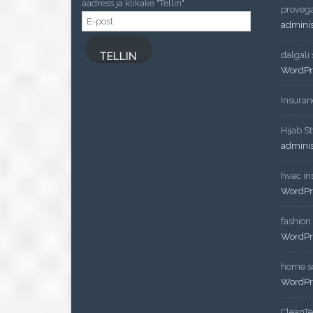
aadress ja klikake "Tellin"
proveg
E-
admini
post
dalgalı
TELLIN
WordPr
Insuran
Hijab St
admini
hvac ins
WordPr
fashion
WordPr
home so
WordPr
CleanT