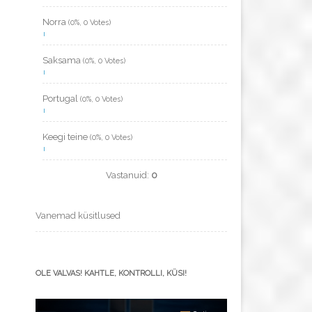
Norra
(0%, 0 Votes)
Saksama
(0%, 0 Votes)
Portugal
(0%, 0 Votes)
Keegi teine
(0%, 0 Votes)
Vastanuid:
0
Vanemad küsitlused
OLE VALVAS! KAHTLE, KONTROLLI, KÜSI!