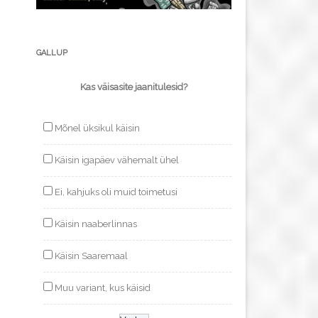
GALLUP
Kas väisasite jaanitulesid?
Mõnel üksikul käisin
Käisin igapäev vähemalt ühel
Ei, kahjuks oli muid toimetusi
Käisin naaberlinnas
Käisin Saaremaal
Muu variant, kus käisid