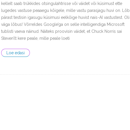
kellelt saab trükkides otsingulahtrisse või väidet või küsimust ette
lugedes vastuse peaaegu kõigele, mille vastu parasjagu huvi on. Lõ
pärast testisin igasugu küsimusi eelkõige huvist nais-AI vastustest. Oli
väga lõbus! Võrreldes Google’ga on selle intelligendiga Microsoft
tublisti vaeva näinud. Näiteks proovisin väidet, et Chuck Norris sai
Steven’lt kere peale, mille peale loeti
Loe edasi