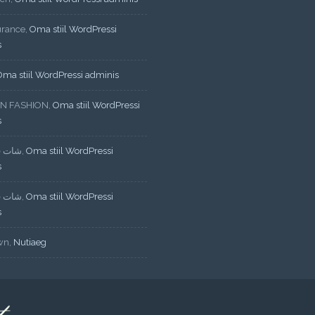
urance
,
Oma stiil WordPressi
s
Oma stiil WordPressi adminis
N FASHION
,
Oma stiil WordPressi
s
شات ف
,
Oma stiil WordPressi
s
شات ف
,
Oma stiil WordPressi
s
wn
,
Nutiaeg