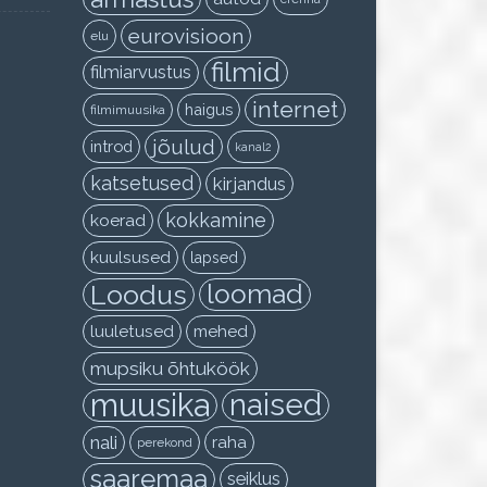
eurovisioon
elu
filmid
filmiarvustus
internet
haigus
filmimuusika
jõulud
introd
kanal2
katsetused
kirjandus
kokkamine
koerad
kuulsused
lapsed
Loodus
loomad
luuletused
mehed
mupsiku õhtuköök
muusika
naised
nali
raha
perekond
saaremaa
seiklus