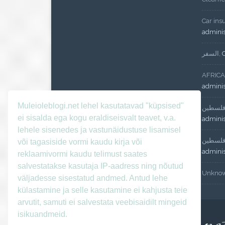
Car ins
admini
السفر
,
AFRICA
admini
Muleioleblogi.net lehel kasutatavad "küpsised"
لسطين
ei sisalda ega kogu eraldiseisvalt teavet, v.a.
admini
lehele sisenedes ja vastunäidustuse lisamisel
لسطين
või tagasiside vormi kaudu kirja või
admini
reklaamivormi kaudu telimust saates
salvestatakse kasutaja IP-aadress ning nõutud
Unkno
väljadesse sisestatud andmed. Antud lehe
külastamine ja selle kasutamine ei kahjusta teie
arvutit, samuti ei salvestata veebisaidilt mingeid
isikuandmeid.