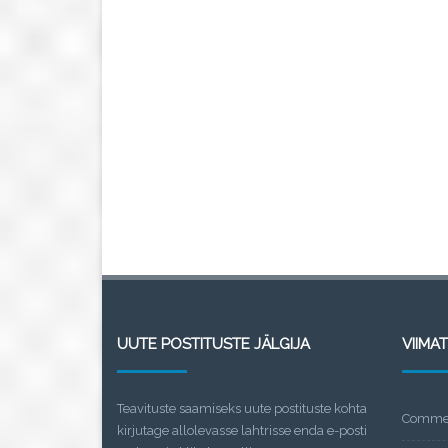
UUTE POSTITUSTE JÄLGIJA
VIIMA
Teavituste saamiseks uute postituste kohta
Commen
kirjutage allolevasse lahtrisse enda e-posti