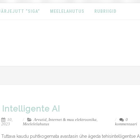
JÄRJEJUTT “SIGA”
MEELELAHUTUS
RUBRIIGID
Intelligente AI
10,
Arvutid, Internet & muu elektroonika
,
0
2023
Meelelelahutus
kommentaari
Tuttava kaudu puhtkogemata avastasin ühe ägeda tehisintelligentse AI