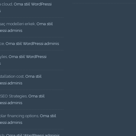
a cloud
,
Oma stiil WordPressi
s
 saç modelleri erkek
,
Oma stiil
essi adminis
ce
,
Oma stiil WordPressi adminis
yles
,
Oma stiil WordPressi
s
tallation cost
,
Oma stiil
essi adminis
 SEO Strategies
,
Oma stiil
essi adminis
lar financing options
,
Oma stiil
essi adminis
ech
,
Oma stiil WordPressi adminis